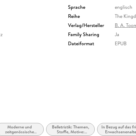
Sprache
englisch
Reihe
The King
Verlag/Hersteller
B. A. Too
tz
Family Sharing
Ja
Dateiformat
EPUB
Moderne und
Belletristik: Themen,
In Bezug auf das f
zeitgenössische
Stoffe, Motive:
Erwachsenenalte