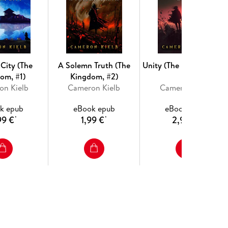
City (The
A Solemn Truth (The
Unity (The Kingdom, #3
om, #1)
Kingdom, #2)
on Kielb
Cameron Kielb
Cameron Kielb
k epub
eBook epub
eBook epub
99 €
1,99 €
2,99 €
*
*
*