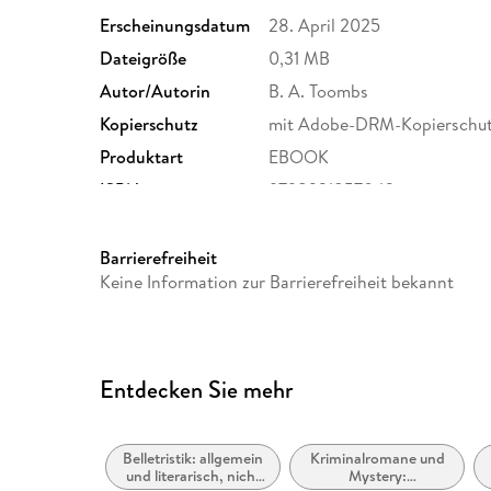
Erscheinungsdatum
28. April 2025
Dateigröße
0,31 MB
Autor/Autorin
B. A. Toombs
Kopierschutz
mit Adobe-DRM-Kopierschu
Produktart
EBOOK
ISBN
9798231857043
Barrierefreiheit
Keine Information zur Barrierefreiheit bekannt
Entdecken Sie mehr
Belletristik: allgemein
Kriminalromane und
und literarisch, nicht
Mystery: