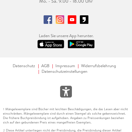
Mo. - Sa. 9.00 - 18.00 Uhr
Laden Sie unsere App herunter.
Datenschutz
AGB
Impressum
Widerrufsbelehrung
Datenschutzeinstellungen
Mängelexemplare sind Bücher mit leichten Beschädigungen, die das Lesen aber nicht
1
einschränken. Mängelexemplare sind durch einen Stempel als solche gekennzeichnet.
Die frühere Buchpreisbindung ist aufgehoben. Angaben zu Preissenkungen beziehen
sich auf den gebundenen Preis eines mangelfreien Exemplars.
Diese Artikel unterliegen nicht der Preisbindung, die Preisbindung dieser Artikel
2