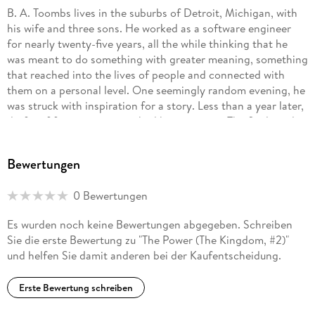
B. A. Toombs lives in the suburbs of Detroit, Michigan, with
his wife and three sons. He worked as a software engineer
for nearly twenty-five years, all the while thinking that he
was meant to do something with greater meaning, something
that reached into the lives of people and connected with
them on a personal level. One seemingly random evening, he
was struck with inspiration for a story. Less than a year later,
drafts of four manuscripts had been written. The final result
was The Kingdom series. His sincere hope is that, as you read
these books, your thinking will be stimulated, your heart will
Bewertungen
be touched, and your life will be enriched.
0 Bewertungen
Es wurden noch keine Bewertungen abgegeben. Schreiben
Sie die erste Bewertung zu "The Power (The Kingdom, #2)"
und helfen Sie damit anderen bei der Kaufentscheidung.
Erste Bewertung schreiben