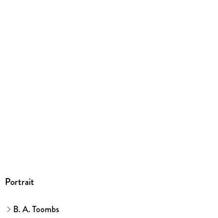
9798230302216
Portrait
B. A. Toombs