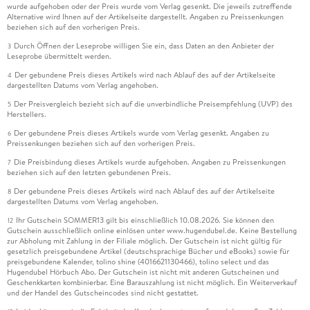
wurde aufgehoben oder der Preis wurde vom Verlag gesenkt. Die jeweils zutreffende
Alternative wird Ihnen auf der Artikelseite dargestellt. Angaben zu Preissenkungen
beziehen sich auf den vorherigen Preis.
Durch Öffnen der Leseprobe willigen Sie ein, dass Daten an den Anbieter der
3
Leseprobe übermittelt werden.
Der gebundene Preis dieses Artikels wird nach Ablauf des auf der Artikelseite
4
dargestellten Datums vom Verlag angehoben.
Der Preisvergleich bezieht sich auf die unverbindliche Preisempfehlung (UVP) des
5
Herstellers.
Der gebundene Preis dieses Artikels wurde vom Verlag gesenkt. Angaben zu
6
Preissenkungen beziehen sich auf den vorherigen Preis.
Die Preisbindung dieses Artikels wurde aufgehoben. Angaben zu Preissenkungen
7
beziehen sich auf den letzten gebundenen Preis.
Der gebundene Preis dieses Artikels wird nach Ablauf des auf der Artikelseite
8
dargestellten Datums vom Verlag angehoben.
Ihr Gutschein SOMMER13 gilt bis einschließlich 10.08.2026. Sie können den
12
Gutschein ausschließlich online einlösen unter www.hugendubel.de. Keine Bestellung
zur Abholung mit Zahlung in der Filiale möglich. Der Gutschein ist nicht gültig für
gesetzlich preisgebundene Artikel (deutschsprachige Bücher und eBooks) sowie für
preisgebundene Kalender, tolino shine (4016621130466), tolino select und das
Hugendubel Hörbuch Abo. Der Gutschein ist nicht mit anderen Gutscheinen und
Geschenkkarten kombinierbar. Eine Barauszahlung ist nicht möglich. Ein Weiterverkauf
und der Handel des Gutscheincodes sind nicht gestattet.