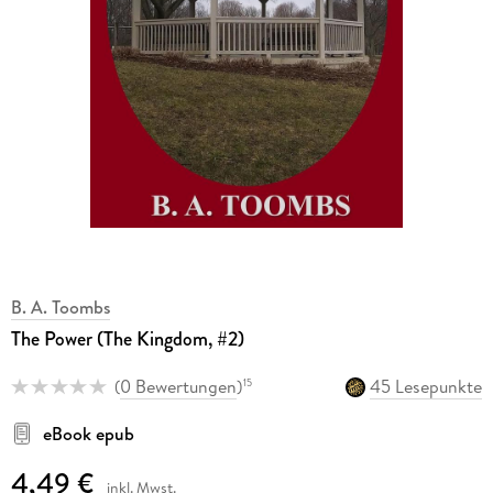
B. A. Toombs
The Power (The Kingdom, #2)
(
0 Bewertungen
)
45 Lesepunkte
15
eBook epub
4,49 €
inkl. Mwst.