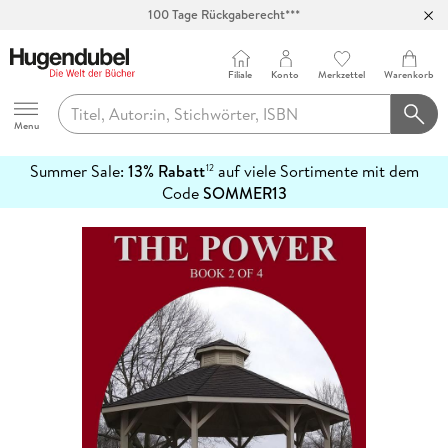
100 Tage Rückgaberecht***
Abholung in über 100 Filialen
Filiale
Konto
Merkzettel
Warenkorb
Hugendubel
Menu
Summer Sale:
13% Rabatt
auf viele Sortimente mit dem
12
mehr
Code
SOMMER13
erfahren