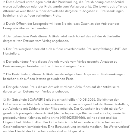
Diese Artikel unterliegen nicht der Preisbindung, die Preisbindung dieser Artikel
2
wurde aufgehoben oder der Preis wurde vom Verlag gesenkt. Die jeweils zutreffende
Alternative wird Ihnen auf der Artikelseite dargestellt. Angaben zu Preissenkungen
beziehen sich auf den vorherigen Preis.
Durch Öffnen der Leseprobe willigen Sie ein, dass Daten an den Anbieter der
3
Leseprobe übermittelt werden.
Der gebundene Preis dieses Artikels wird nach Ablauf des auf der Artikelseite
4
dargestellten Datums vom Verlag angehoben.
Der Preisvergleich bezieht sich auf die unverbindliche Preisempfehlung (UVP) des
5
Herstellers.
Der gebundene Preis dieses Artikels wurde vom Verlag gesenkt. Angaben zu
6
Preissenkungen beziehen sich auf den vorherigen Preis.
Die Preisbindung dieses Artikels wurde aufgehoben. Angaben zu Preissenkungen
7
beziehen sich auf den letzten gebundenen Preis.
Der gebundene Preis dieses Artikels wird nach Ablauf des auf der Artikelseite
8
dargestellten Datums vom Verlag angehoben.
Ihr Gutschein SOMMER13 gilt bis einschließlich 10.08.2026. Sie können den
12
Gutschein ausschließlich online einlösen unter www.hugendubel.de. Keine Bestellung
zur Abholung mit Zahlung in der Filiale möglich. Der Gutschein ist nicht gültig für
gesetzlich preisgebundene Artikel (deutschsprachige Bücher und eBooks) sowie für
preisgebundene Kalender, tolino shine (4016621130466), tolino select und das
Hugendubel Hörbuch Abo. Der Gutschein ist nicht mit anderen Gutscheinen und
Geschenkkarten kombinierbar. Eine Barauszahlung ist nicht möglich. Ein Weiterverkauf
und der Handel des Gutscheincodes sind nicht gestattet.