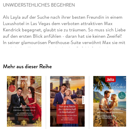
UNWIDERSTEHLICHES BEGEHREN
Als Layla auf der Suche nach ihrer besten Freundin in einem
Luxushotel in Las Vegas dem verboten attraktiven Max
Kendrick begegnet, glaubt sie zu träumen. So muss sich Liebe
auf den ersten Blick anfühlen - daran hat sie keinen Zweifel!
In seiner glamourösen Penthouse-Suite verwöhnt Max sie mit
prickelnden Küssen und gibt ihr das Gefühl, für ihn die
aufregendste Frau der Welt zu sein. Doch am nächsten
Morgen erlebt Layla eine böse Überraschung . . .
Mehr aus dieser Reihe
Schluss mit brav! Natasha und James, ihr guter Freund aus
dem Tennisclub, schließen einen pikanten Pakt: Sie wollen
sich gegenseitig neu stylen. Sexy aussehen und heiß
umschwärmt werden, so lautet das Ziel. Coole Outfits und
selbstbewusstes Auftreten werden ein voller Erfolg! Bis der
neue James, plötzlich ein toller Typ mit Dreitagebart, noch