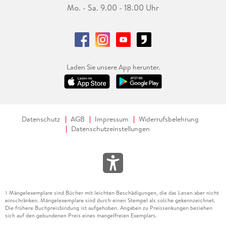
Mo. - Sa. 9.00 - 18.00 Uhr
Laden Sie unsere App herunter.
Datenschutz
AGB
Impressum
Widerrufsbelehrung
Datenschutzeinstellungen
Mängelexemplare sind Bücher mit leichten Beschädigungen, die das Lesen aber nicht
1
einschränken. Mängelexemplare sind durch einen Stempel als solche gekennzeichnet.
Die frühere Buchpreisbindung ist aufgehoben. Angaben zu Preissenkungen beziehen
sich auf den gebundenen Preis eines mangelfreien Exemplars.