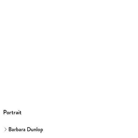
Dateiformat
EPUB
ISBN
9783751535335
Portrait
Barbara Dunlop