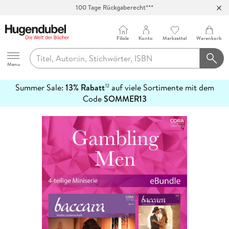
100 Tage Rückgaberecht***
Abholung in über 100 Filialen
Filiale
Konto
Merkzettel
Warenkorb
Hugendubel
Menu
Summer Sale:
13% Rabatt
auf viele Sortimente mit dem
12
mehr
Code
SOMMER13
erfahren