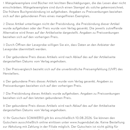
Mängelexemplare sind Bücher mit leichten Beschädigungen, die das Lesen aber nicht
1
einschränken. Mängelexemplare sind durch einen Stempel als solche gekennzeichnet.
Die frühere Buchpreisbindung ist aufgehoben. Angaben zu Preissenkungen beziehen
sich auf den gebundenen Preis eines mangelfreien Exemplars.
Diese Artikel unterliegen nicht der Preisbindung, die Preisbindung dieser Artikel
2
wurde aufgehoben oder der Preis wurde vom Verlag gesenkt. Die jeweils zutreffende
Alternative wird Ihnen auf der Artikelseite dargestellt. Angaben zu Preissenkungen
beziehen sich auf den vorherigen Preis.
Durch Öffnen der Leseprobe willigen Sie ein, dass Daten an den Anbieter der
3
Leseprobe übermittelt werden.
Der gebundene Preis dieses Artikels wird nach Ablauf des auf der Artikelseite
4
dargestellten Datums vom Verlag angehoben.
Der Preisvergleich bezieht sich auf die unverbindliche Preisempfehlung (UVP) des
5
Herstellers.
Der gebundene Preis dieses Artikels wurde vom Verlag gesenkt. Angaben zu
6
Preissenkungen beziehen sich auf den vorherigen Preis.
Die Preisbindung dieses Artikels wurde aufgehoben. Angaben zu Preissenkungen
7
beziehen sich auf den letzten gebundenen Preis.
Der gebundene Preis dieses Artikels wird nach Ablauf des auf der Artikelseite
8
dargestellten Datums vom Verlag angehoben.
Ihr Gutschein SOMMER13 gilt bis einschließlich 10.08.2026. Sie können den
12
Gutschein ausschließlich online einlösen unter www.hugendubel.de. Keine Bestellung
zur Abholung mit Zahlung in der Filiale möglich. Der Gutschein ist nicht gültig für