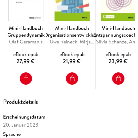
die Coaches an ihre Coachees weitergeben können. Die gute
Übersichtlichkeit der Ausführungen schafft Klarheit.
Mini-Handbuch
Mini-Handbuch
Mini-Handbuch
Gruppendynamik
Organisationsentwicklung
Entspannungscoach
Olaf Geramanis
Uwe Reineck, Mirja Anderl
Silvia Schanze, Andrea Law
eBook epub
eBook epub
eBook epub
27,99 €
21,99 €
23,99 €
*
*
*
Produktdetails
Erscheinungsdatum
20. Januar 2023
Sprache