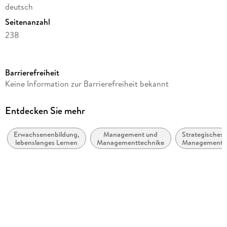
deutsch
Seitenanzahl
238
Dateigröße
1,91 MB
Barrierefreiheit
Reihe
Keine Information zur Barrierefreiheit bekannt
Mini-Handbücher (Beltz)
Autor/Autorin
Entdecken Sie mehr
Bea Engelmann, Dina Loffing
Erwachsenenbildung,
Management und
Strategisches
Verlag/Hersteller
lebenslanges Lernen
Managementtechniken
Management
Beltz eBook
Kopierschutz
mit Wasserzeichen versehen
Family Sharing
Ja
Produktart