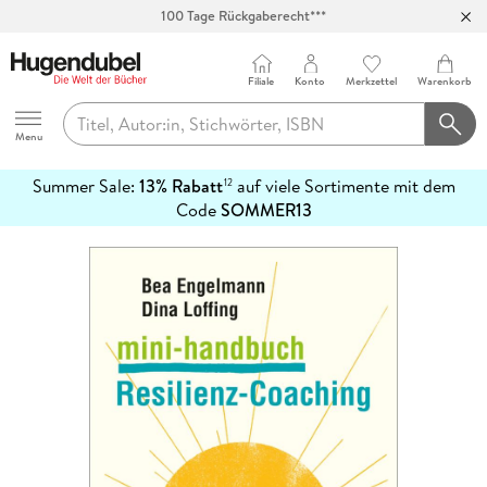
100 Tage Rückgaberecht***
Abholung in über 100 Filialen
Filiale
Konto
Merkzettel
Warenkorb
Hugendubel
Menu
Summer Sale:
13% Rabatt
auf viele Sortimente mit dem
12
mehr
Code
SOMMER13
erfahren