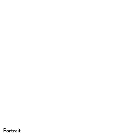
EBOOK
Dateiformat
EPUB
ISBN
9783407369178
Portrait