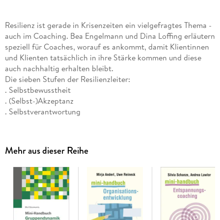
Resilienz ist gerade in Krisenzeiten ein vielgefragtes Thema -
auch im Coaching. Bea Engelmann und Dina Loffing erläutern
speziell für Coaches, worauf es ankommt, damit Klientinnen
und Klienten tatsächlich in ihre Stärke kommen und diese
auch nachhaltig erhalten bleibt.
Die sieben Stufen der Resilienzleiter:
. Selbstbewusstheit
. (Selbst-)Akzeptanz
. Selbstverantwortung
. Selbstmanagement
. Optimismus
. Coping
Mehr aus dieser Reihe
. Lebensfreude
lassen sich gut in den Coachingprozess integrieren. Zu jeder
Stufe gibt es zahlreiche Übungen, die zudem - mit weiteren
Übungen - in den Online-Materialien enthalten sind.
Das »Mini-Handbuch Resilienz-Coaching« ist somit ein
komprimierter Leitfaden mit Übungen, Tipps und Konzepten,