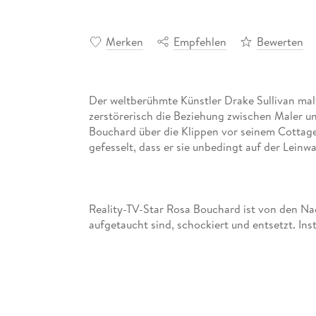
Merken
Empfehlen
Bewerten
Der weltberühmte Künstler Drake Sullivan malt
zerstörerisch die Beziehung zwischen Maler un
Bouchard über die Klippen vor seinem Cottage
Reality-TV-Star Rosa Bouchard ist von den Nac
aufgetaucht sind, schockiert und entsetzt. Ins
sich zu verstecken. Nach einer durchfahrenen 
keine Seele kennt. Hier will sie sich verbergen
Internet - und mit ihrer Mutter umgehen soll. 
mehr Ruhm, mehr Fans und mehr Geld verkaufe