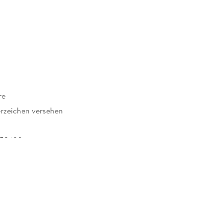
re
rzeichen versehen
253690