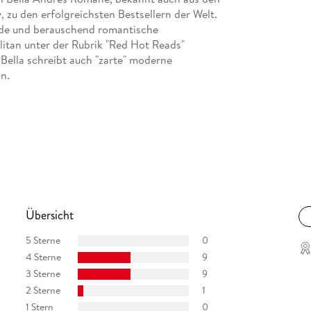
 zu den erfolgreichsten Bestsellern der Welt.
ende und berauschend romantische
tan unter der Rubrik "Red Hot Reads"
Bella schreibt auch "zarte" moderne
n.
Übersicht
5 Sterne
0
4 Sterne
9
3 Sterne
9
2 Sterne
1
1 Stern
0