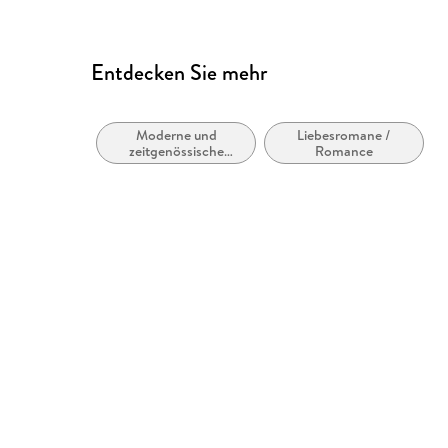
Entdecken Sie mehr
Moderne und
Liebesromane /
zeitgenössische
Romance
Belletristik: allgemein
und literarisch