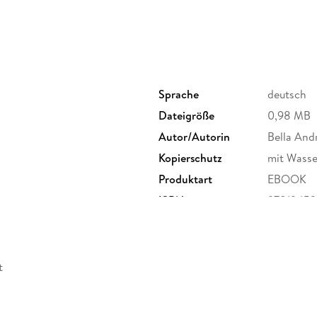
Sprache
deutsch
Dateigröße
0,98 MB
Autor/Autorin
Bella And
Kopierschutz
mit Wasse
Produktart
EBOOK
ISBN
9781945
t