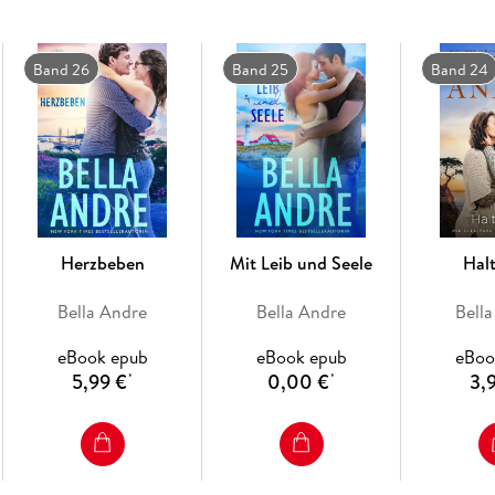
Band 26
Band 25
Band 24
Drake hat noch nie etwas Ähnliches gefühlt, we
Gefühle für eine Frau empfunden. Wenn sie sic
Begehren. Kann er aber Rosa überzeugen, nac
Herzbeben
Mit Leib und Seele
Hal
Bella Andre
Bella Andre
Bell
eBook epub
eBook epub
eBoo
5,99 €
0,00 €
3,
*
*