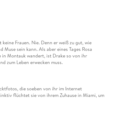
 keine Frauen. Nie. Denn er weiß zu gut, wie
d Muse sein kann. Als aber eines Tages Rosa
 in Montauk wandert, ist Drake so von ihr
ktfotos, die soeben von ihr im Internet
tinktiv flüchtet sie von ihrem Zuhause in Miami, um
Nacht landet sie in Montauk, New York, wo sie
, bis sie herausfindet, wie sie mit dem Feuersturm im
Diese scheint nur zu erfreut, Rosas Glück für noch
n zu können. Nie im Traum hätte Rosa erwartet,