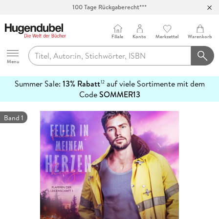
100 Tage Rückgaberecht***
Abholung in über 100 Filialen
Filiale
Konto
Merkzettel
Warenkorb
Hugendubel
Menu
Summer Sale:
13% Rabatt
auf viele Sortimente mit dem
12
mehr
Code
SOMMER13
erfahren
Band 1