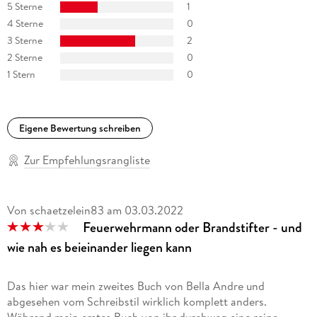
5 Sterne
1
4 Sterne
0
3 Sterne
2
2 Sterne
0
1 Stern
0
Eigene Bewertung schreiben
Zur Empfehlungsrangliste
Von schaetzelein83
am
03.03.2022
Feuerwehrmann oder Brandstifter - und
wie nah es beieinander liegen kann
Das hier war mein zweites Buch von Bella Andre und
abgesehen vom Schreibstil wirklich komplett anders.