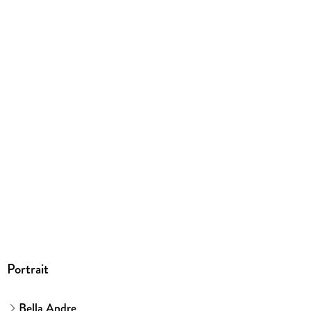
EBOOK
Dateiformat
EPUB
ISBN
9781950351732
Portrait
Bella Andre