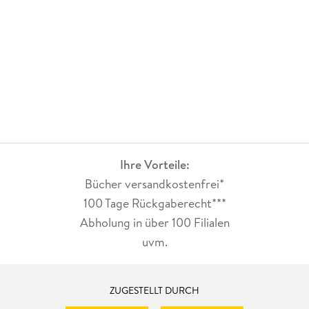
Zwischen Logan und Maya knistert es gewaltig, auch wenn
Maya sich ständig versucht, die Gefühle für Logan
auszureden. Die erotischen Szenen sind sehr geschmackvoll
beschrieben und die Spannung der Geschichte ist auf mich
übergesprungen. Das Buch konnte ich kaum aus der Hand
legen.
Ihre Vorteile:
Bücher versandkostenfrei*
100 Tage Rückgaberecht***
Abholung in über 100 Filialen
uvm.
ZUGESTELLT DURCH