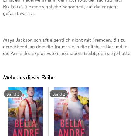
Risiko ist. Sie eine sinnliche Schönheit, auf die er nicht
Maya Jackson schläft eigentlich nicht mit Fremden. Bis zu
dem Abend, an dem die Trauer sie in die nächste Bar und in
die Arme des explosivsten Liebhabers treibt, den sie je hatte.
Sechs Monate später steht die ehrgeizige Brandermittlerin
wieder vor ihm. Vor dem umwerfenden, attraktiven Logan
Cain. Ihrem größten Fehler. Nun ihrem Hauptverdächtigen
Mehr aus dieser Reihe
Band 3
Band 2
Als Leiter einer Elitetruppe der Feuerwehr in Tahoe beugt
Logan sich keinem Feuer - und keiner Frau. Maya Jackson
hatte ihn vielleicht mit ihren Tränen und ihrer Leidenschaft
verführt, aber eher würde die Hölle einfrieren, als dass Logan
wieder unachtsam werden würde. Doch als Mayas Leben in