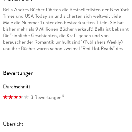
Bella Andres Bücher führten die Bestsellerlisten der New York
Times und USA Today an und sicherten sich weltweit viele
Male die Nummer 1 unter den bestverkauften Titeln. Sie hat
bisher mehr als 9 Millionen Bücher verkauft! Bella ist bekannt
für "sinnliche Geschichten, die Kraft geben und von
berauschender Romantik umhüllt sind" (Publishers Weekly)
und ihre Bücher waren schon zweimal "Red Hot Reads" des
Magazins Cosmopolitan. Außerdem wurden sie in zehn
Sprachen übersetzt. Sie schreibt auch romantische,
zeitgenössische Liebesromane als Lucy Kevin. Auf der
Bewertungen
Literatur-Website Goodreads gibt es für Bella Andres Bücher
mehr als 50. 000 5-Sterne-Bewertungen.
Durchschnitt
15
3 Bewertungen
Übersicht