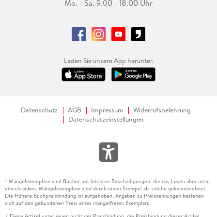
Mo. - Sa. 9.00 - 18.00 Uhr
Laden Sie unsere App herunter.
Datenschutz
AGB
Impressum
Widerrufsbelehrung
Datenschutzeinstellungen
Mängelexemplare sind Bücher mit leichten Beschädigungen, die das Lesen aber nicht
1
einschränken. Mängelexemplare sind durch einen Stempel als solche gekennzeichnet.
Die frühere Buchpreisbindung ist aufgehoben. Angaben zu Preissenkungen beziehen
sich auf den gebundenen Preis eines mangelfreien Exemplars.
Diese Artikel unterliegen nicht der Preisbindung, die Preisbindung dieser Artikel
2