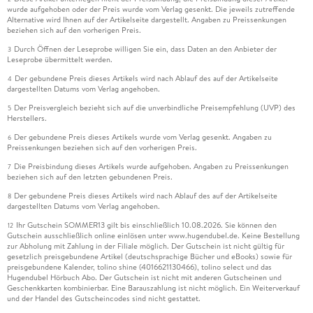
wurde aufgehoben oder der Preis wurde vom Verlag gesenkt. Die jeweils zutreffende
Alternative wird Ihnen auf der Artikelseite dargestellt. Angaben zu Preissenkungen
beziehen sich auf den vorherigen Preis.
Durch Öffnen der Leseprobe willigen Sie ein, dass Daten an den Anbieter der
3
Leseprobe übermittelt werden.
Der gebundene Preis dieses Artikels wird nach Ablauf des auf der Artikelseite
4
dargestellten Datums vom Verlag angehoben.
Der Preisvergleich bezieht sich auf die unverbindliche Preisempfehlung (UVP) des
5
Herstellers.
Der gebundene Preis dieses Artikels wurde vom Verlag gesenkt. Angaben zu
6
Preissenkungen beziehen sich auf den vorherigen Preis.
Die Preisbindung dieses Artikels wurde aufgehoben. Angaben zu Preissenkungen
7
beziehen sich auf den letzten gebundenen Preis.
Der gebundene Preis dieses Artikels wird nach Ablauf des auf der Artikelseite
8
dargestellten Datums vom Verlag angehoben.
Ihr Gutschein SOMMER13 gilt bis einschließlich 10.08.2026. Sie können den
12
Gutschein ausschließlich online einlösen unter www.hugendubel.de. Keine Bestellung
zur Abholung mit Zahlung in der Filiale möglich. Der Gutschein ist nicht gültig für
gesetzlich preisgebundene Artikel (deutschsprachige Bücher und eBooks) sowie für
preisgebundene Kalender, tolino shine (4016621130466), tolino select und das
Hugendubel Hörbuch Abo. Der Gutschein ist nicht mit anderen Gutscheinen und
Geschenkkarten kombinierbar. Eine Barauszahlung ist nicht möglich. Ein Weiterverkauf
und der Handel des Gutscheincodes sind nicht gestattet.