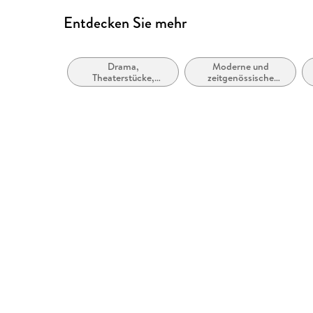
Entdecken Sie mehr
Drama,
Moderne und
Theaterstücke,
zeitgenössische
Drehbücher
Belletristik: allgemein
und literarisch