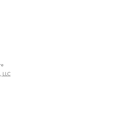
re
, LLC