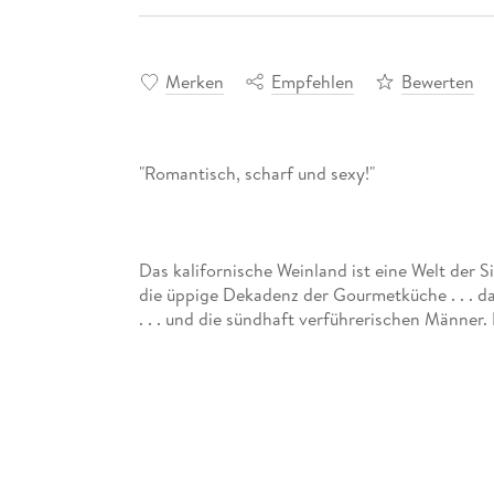
Merken
Empfehlen
Bewerten
Das kalifornische Weinland ist eine Welt der S
die üppige Dekadenz der Gourmetküche . . . d
Nachdem die wohlgeformte Rose von ihrem Fre
steht ihr ein sinnlichen Schock bevor, als sie 
Kurven gar nicht genug bekommen kann. Nachd