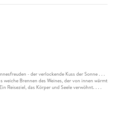
innesfreuden - der verlockende Kuss der Sonne . . .
as weiche Brennen des Weines, der von innen wärmt
und wegen einer schlankeren Frau verlassen wird,
sich in einen Koch verliebt, der von ihren üppigen
em sie einmal von seinem Liebesspiel gekostet