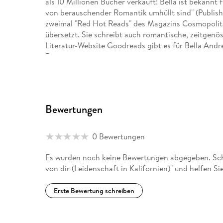
als 10 Millionen Bücher verkauft! Bella ist bekannt 
von berauschender Romantik umhüllt sind" (Publis
zweimal "Red Hot Reads" des Magazins Cosmopolit
übersetzt. Sie schreibt auch romantische, zeitgenö
Literatur-Website Goodreads gibt es für Bella And
Bewertungen.
Bewertungen
0 Bewertungen
Es wurden noch keine Bewertungen abgegeben. Schr
von dir (Leidenschaft in Kalifornien)" und helfen S
Erste Bewertung schreiben