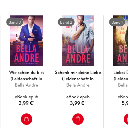
Band 3
Band 2
Band 1
Wie schön du bist
Schenk mir deine Liebe
Liebst
(Leidenschaft in
(Leidenschaft in
(Leiden
Kalifornien)
Bella Andre
Kalifornien)
Bella Andre
Kalif
Bell
eBook epub
eBook epub
eBoo
2,99 €
3,99 €
5,
*
*