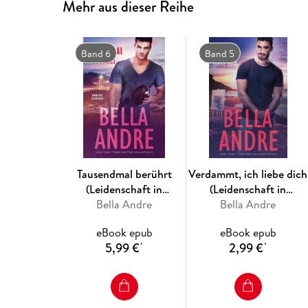
Mehr aus dieser Reihe
Band 6
Band 5
Tausendmal berührt
Verdammt, ich liebe dich
(Leidenschaft in
(Leidenschaft in
Kalifornien)
Bella Andre
Kalifornien)
Bella Andre
eBook epub
eBook epub
5,99 €
2,99 €
*
*