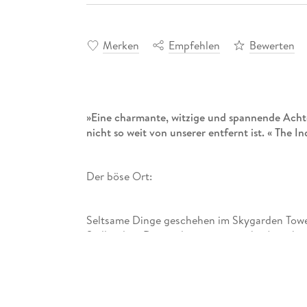
Merken
Empfehlen
Bewerten
»Eine charmante, witzige und spannende Achte
nicht so weit von unserer entfernt ist. « The 
Der böse Ort:
Seltsame Dinge geschehen im Skygarden Tower
Südlondon. Dinge, die eine magische Anziehun
Peter Grant ausüben. Zunächst geht es nur um 
Weißen Bibliothek zu Weimar stammt. Doch dan
Erbauer des Tower, Erik Stromberg, ein brillant
sich einst in seiner Zeit am Bauhaus offenbar