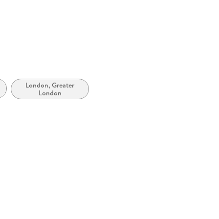
abe
London, Greater
d
London