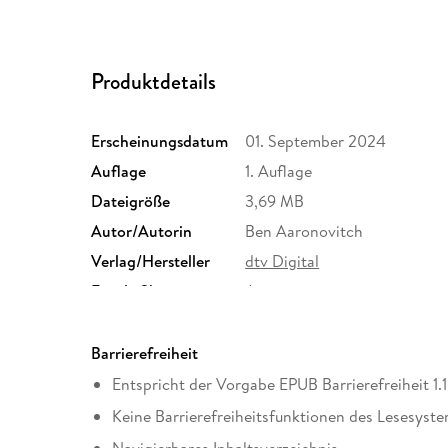
Produktdetails
Erscheinungsdatum
01. September 2024
Auflage
1. Auflage
Dateigröße
3,69 MB
Autor/Autorin
Ben Aaronovitch
Verlag/Hersteller
dtv Digital
Family Sharing
Ja
Dateiformat
EPUB
Barrierefreiheit
Entspricht der Vorgabe EPUB Barrierefreiheit 1.1
Keine Barrierefreiheitsfunktionen des Lesesyste
Navigierbares Inhaltsverzeichnis