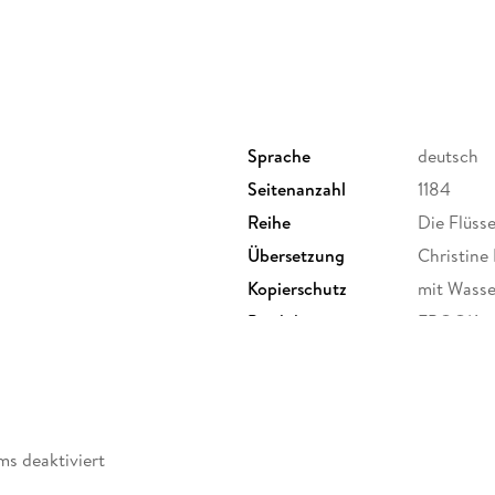
Sprache
deutsch
Der Galgen von Tyburn:
Seitenanzahl
1184
Reihe
Die Flüss
Wie man einem gesichtslosen Magier zu Leibe 
Immobilie so treiben und wie ungünstig es se
Übersetzung
Christine
schuldet - diese und noch mehr erfreuliche Er
Kopierschutz
mit Wasse
Constable Peter Grant. Einen Einblick ins Le
Produktart
EBOOK
gratis dazu. Und die öffentliche Sicherheit un
möglichst auch noch.
ISBN
9783423
ms deaktiviert