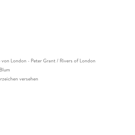
e von London - Peter Grant / Rivers of London
rückt, was die Bewohner von Londons teuerster
in kann, wenn man Lady Tyburn einen Gefallen
 Blum
kenntnisse warten bei seinem neuen Fall auf Police
rzeichen versehen
ben der Reichen und Schönen von London gibt es
d Ordnung aufrechterhalten sollte er bei all dem
446754