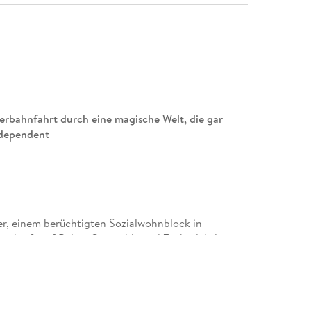
rbahnfahrt durch eine magische Welt, die gar
Independent
, einem berüchtigten Sozialwohnblock in
gskraft auf Police Constable und Zauberlehrling
ein gestohlenes altes Buch über Magie, das aus der
n weitet sich der Fall rasant aus. Denn der
er, wenngleich leicht gestörter Architekt, hatte
 nicht nur mit modernem Design, sondern auch mit