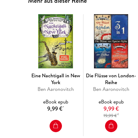
Mehr aus dieser Reihe
Eine Nachtigall in New
Die Flüsse von London-
York
Reihe
Ben Aaronovitch
Ben Aaronovitch
eBook epub
eBook epub
9,99 €
9,99 €
*
4
19,99 €