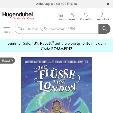
Abholung in über 100 Filialen
Filiale
Konto
Merkzettel
Warenkorb
Hugendubel
Menu
Summer Sale:
13% Rabatt
auf viele Sortimente mit dem
12
mehr
Code
SOMMER13
erfahren
Band 9