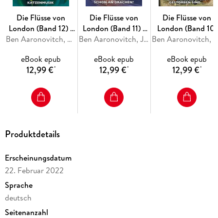
Die Flüsse von
Die Flüsse von
Die Flüsse von
London (Band 12) -
London (Band 11) -
London (Band 10)
Katzenmusik
Ben Aaronovitch, Andrew Cartmel
Wer glaubt schon an
Ben Aaronovitch, James Swallow
Ben Aaronovitch, Celeste Bronfman
Drachen?
eBook epub
eBook epub
eBook epub
12,99 €
12,99 €
12,99 €
*
*
*
Produktdetails
Erscheinungsdatum
22. Februar 2022
Sprache
deutsch
Seitenanzahl