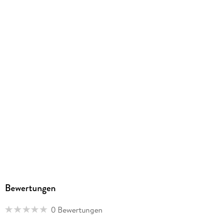
Kopierschutz
mit Wasserzeichen versehen
Family Sharing
Ja
Produktart
EBOOK
Dateiformat
EPUB
ISBN
9783736781924
Bewertungen
0 Bewertungen