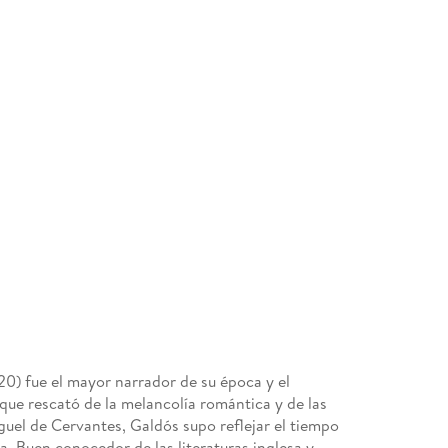
20) fue el mayor narrador de su época y el
que rescató de la melancolía romántica y de las
iguel de Cervantes, Galdós supo reflejar el tiempo
va. Buen conocedor de las literaturas inglesa y