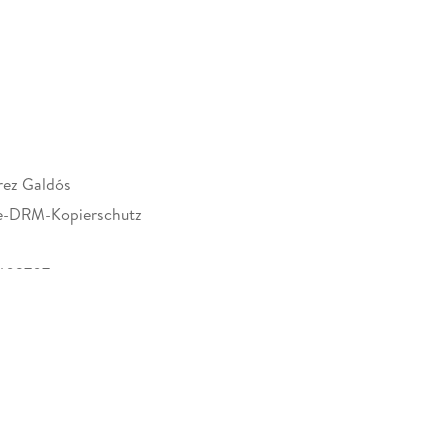
rez Galdós
e-DRM-Kopierschutz
403707