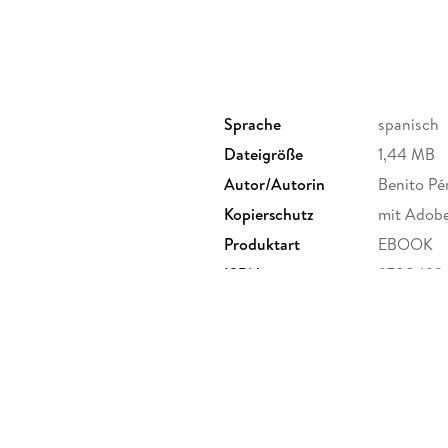
Sprache
spanisch
Dateigröße
1,44 MB
Autor/Autorin
Benito Pé
Kopierschutz
mit Adob
Produktart
EBOOK
ISBN
9788492