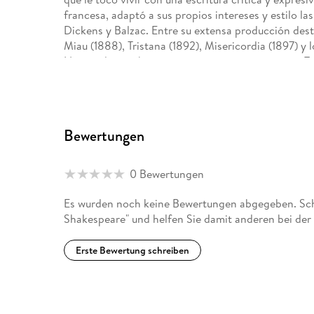
francesa, adaptó a sus propios intereses y estilo l
Dickens y Balzac. Entre su extensa producción dest
Miau (1888), Tristana (1892), Misericordia (1897) y 
Nacionales, ambicioso proyecto que arranca con Tr
Viajero impenitente, recorrió gran parte de Europa 
Stratford-on-Avon para visitar la casa de su admir
participación parlamentaria fue escasa. En dos oca
Nobel de Literatura, aunque ambas candidaturas no 
Bewertungen
culturales del momento.
0 Bewertungen
Es wurden noch keine Bewertungen abgegeben. Schr
Shakespeare" und helfen Sie damit anderen bei der
Erste Bewertung schreiben