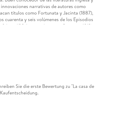
as innovaciones narrativas de autores como
acan títulos como Fortunata y Jacinta (1887),
los cuarenta y seis volúmenes de los Episodios
afalgar (1884) y concluye con Cánovas (1912).
y, en septiembre de 1889, se trasladó a
ado Shakespeare. Elegido diputado en Cortes, su
siones (1905 y 1912) fue nominado al Premio
contaron con el apoyo de las instituciones
eiben Sie die erste Bewertung zu "La casa de
 Kaufentscheidung.