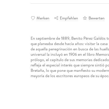
Merken
Empfehlen
Bewerten
En septiembre de 1889, Benito Pérez Galdós to
que planeaba desde hacía años: visitar la cas
de aquella peregrinación en busca de las huella
universal la incluyó en 1906 en el libro Memo
prólogo, el capítulo de sus memorias dedicado
refleja el especial interés que siempre sintió p
Bretaña, lo que pone que manfiesto su modernid
mayoría de los escritores europeos de su époc