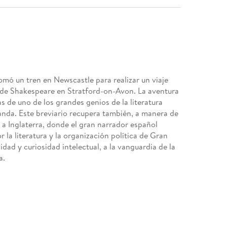
mó un tren en Newscastle para realizar un viaje
a de Shakespeare en Stratford-on-Avon. La aventura
s de uno de los grandes genios de la literatura
randa. Este breviario recupera también, a manera de
 a Inglaterra, donde el gran narrador español
or la literatura y la organización política de Gran
ad y curiosidad intelectual, a la vanguardia de la
a.