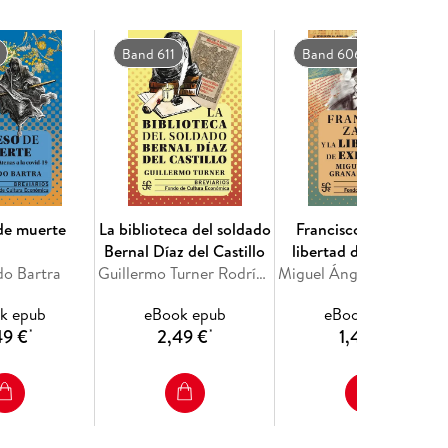
Band 611
Band 606
de muerte
La biblioteca del soldado
Francisco Zarco y la
Bernal Díaz del Castillo
libertad de expresión
o Bartra
Guillermo Turner Rodríguez
Miguel Ángel Gran
k epub
eBook epub
eBook epub
49 €
2,49 €
1,49 €
*
*
*