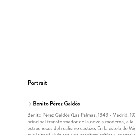
Portrait
Benito Pérez Galdós
Benito Pérez Galdós (Las Palmas, 1843 - Madrid, 19
principal transformador de la novela moderna, a la 
estrecheces del realismo castizo. En la estela de M
que le tocó vivir con una escritura crítica y expresi