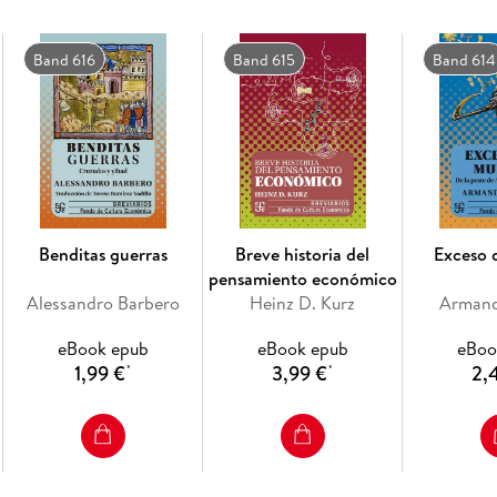
Band 616
Band 615
Band 614
Benditas guerras
Breve historia del
Exceso 
pensamiento económico
Alessandro Barbero
Heinz D. Kurz
Armand
eBook epub
eBook epub
eBoo
1,99 €
3,99 €
2,
*
*