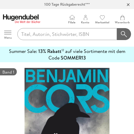
100 Tage Rückgaberecht***
Abholung in über 100 Filialen
Filiale
Konto
Merkzettel
Warenkorb
Hugendubel
Menu
Summer Sale:
13% Rabatt
auf viele Sortimente mit dem
12
mehr
Code
SOMMER13
erfahren
Band 1