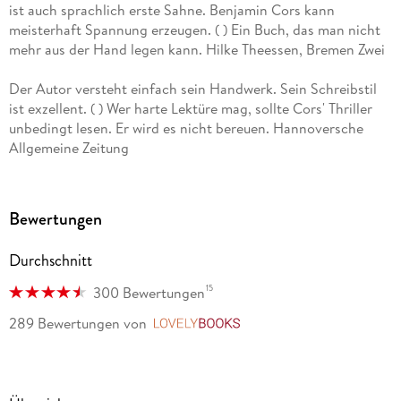
ist auch sprachlich erste Sahne. Benjamin Cors kann
meisterhaft Spannung erzeugen. ( ) Ein Buch, das man nicht
mehr aus der Hand legen kann. Hilke Theessen, Bremen Zwei
Der Autor versteht einfach sein Handwerk. Sein Schreibstil
ist exzellent. ( ) Wer harte Lektüre mag, sollte Cors' Thriller
unbedingt lesen. Er wird es nicht bereuen. Hannoversche
Allgemeine Zeitung
Cors strickt auch dieses Mal starke Charaktere, deren
Biografien voll mit Brüchen sind. ( ) Fortsetzung gerne
Bewertungen
erwünscht. Donaukurier
Durchschnitt
Packender Thriller! Oberösterreichische Nachrichten
15
300 Bewertungen
Neben einer ausgefeilten Handlung bietet der Roman gut
289 Bewertungen
von
LovelyBooks
gezeichnete Figuren, die Cors psychologisch hoch spannend
und mysteriös präsentiert. Nicht zu kurz kommt eine geballte
Portion Grusel, die den Leser bis zur letzten Seite in Atem
hält. Carpegusta