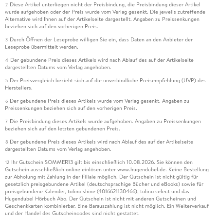
Diese Artikel unterliegen nicht der Preisbindung, die Preisbindung dieser Artikel
2
wurde aufgehoben oder der Preis wurde vom Verlag gesenkt. Die jeweils zutreffende
Alternative wird Ihnen auf der Artikelseite dargestellt. Angaben zu Preissenkungen
beziehen sich auf den vorherigen Preis.
Durch Öffnen der Leseprobe willigen Sie ein, dass Daten an den Anbieter der
3
Leseprobe übermittelt werden.
Der gebundene Preis dieses Artikels wird nach Ablauf des auf der Artikelseite
4
dargestellten Datums vom Verlag angehoben.
Der Preisvergleich bezieht sich auf die unverbindliche Preisempfehlung (UVP) des
5
Herstellers.
Der gebundene Preis dieses Artikels wurde vom Verlag gesenkt. Angaben zu
6
Preissenkungen beziehen sich auf den vorherigen Preis.
Die Preisbindung dieses Artikels wurde aufgehoben. Angaben zu Preissenkungen
7
beziehen sich auf den letzten gebundenen Preis.
Der gebundene Preis dieses Artikels wird nach Ablauf des auf der Artikelseite
8
dargestellten Datums vom Verlag angehoben.
Ihr Gutschein SOMMER13 gilt bis einschließlich 10.08.2026. Sie können den
12
Gutschein ausschließlich online einlösen unter www.hugendubel.de. Keine Bestellung
zur Abholung mit Zahlung in der Filiale möglich. Der Gutschein ist nicht gültig für
gesetzlich preisgebundene Artikel (deutschsprachige Bücher und eBooks) sowie für
preisgebundene Kalender, tolino shine (4016621130466), tolino select und das
Hugendubel Hörbuch Abo. Der Gutschein ist nicht mit anderen Gutscheinen und
Geschenkkarten kombinierbar. Eine Barauszahlung ist nicht möglich. Ein Weiterverkauf
und der Handel des Gutscheincodes sind nicht gestattet.