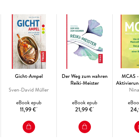
Die Wirkungen: Bekannt ist der sekundäre P
lernen Sie weitere Bioaktivstoffe kennen. E
Ihnen, wie positiv sich diese auf zellulärer
Gefäße und als Schutzfaktor bei der Krebs
Die Zutaten: Welche Lebensmittel gehören 
gesund? Erfahren Sie, was in buntem Gemüse
steckt. Mit viel praktischem Küchenwissen 
Die Rezepte: Wie köstlich gesundes Essen se
Gicht-Ampel
Der Weg zum wahren
MCAS - 
Oecotrophologin Bettina Snowdon. Die Geri
Reiki-Meister
Aktivieru
absolut alltagstauglich. Und mit Zutaten, 
Sven-David Müller
Nin
Genuss passen wunderbar zusammen – Urlau
eBook epub
eBook epub
eBoo
11,99 €
21,99 €
24,
*
*
Ausgezeichnet mit dem Swiss Gourmetbook Award 