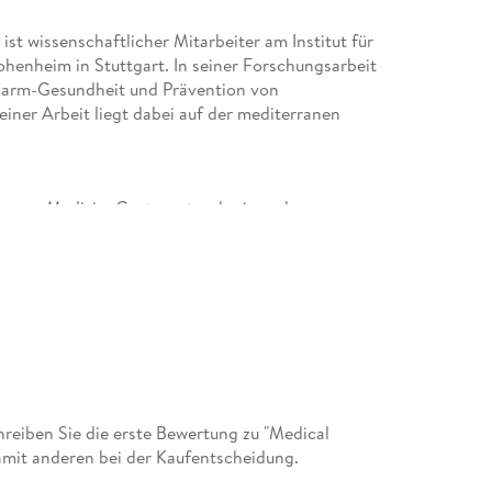
r
ist wissenschaftlicher Mitarbeiter am Institut für
henheim in Stuttgart. In seiner Forschungsarbeit
Darm-Gesundheit und Prävention von
iner Arbeit liegt dabei auf der mediterranen
 Innere Medizin, Gastroenterologie und
tor des Lehrstuhls für Ernährungsmedizin und
mmierte Wissenschaftler beschäftigt sich seit
ie Gesundheit und hat dazu zahlreiche
schrieb sich nach ihrem Studium der
niversität in Gießen dem Büchermachen. Nach
gen machte sie sich als Autorin,
eiben Sie die erste Bewertung zu "Medical
m Themenbereich Ernährung und Kochen
amit anderen bei der Kaufentscheidung.