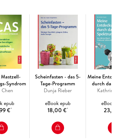
flanzenstoff Resveratrol aus dem Rotwein – jetzt
in spannender Blick tief in unseren Körper zeigt
 Ebene auswirken – auf Blutdruck, Fettstoffwechsel,
entstehung.
zur mediterranen Küche und was macht sie so
, Hülsenfrüchten, Olivenöl, Fisch & Co. alles
über Sorten, Lagerung und Verarbeitung.
in kann, zeigt der opulente Rezeptteil der
Mastzell-
Scheinfasten - das 5-
Meine Entdeckungsreis
chte sind einfach und schnell zubereitet und
ngs-Syndrom
Tage-Programm
durch das Autismus-
die Sie überall bekommen. Denn Gesundheit und
a Chen
Dunja Rieber
Kathrin Hippler
Spektrum
bsfeeling inclusive!
k epub
eBook epub
eBook epub
99 €
18,00 €
23,99 €
*
*
*
Silbermedaille.