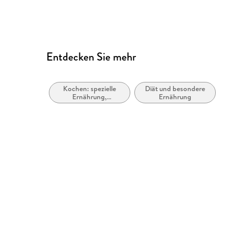
Text-to-Speech-Vorlesefunktionen vorhanden
Sprachkennzeichnung vorhanden
Navigation über vorherige/nächste Abschnitte 
Entdecken Sie mehr
Alle Texte können angepasst werden
Links sind eindeutig beschrieben
Kochen: spezielle
Diät und besondere
Entspricht der Vorgabe WCAG v2.1
Ernährung,
Ernährung
Unverträglichkeiten
Entspricht der Vorgabe WCAG Level AAA
Weitere Hinweise: https://www.thieme.com/de-