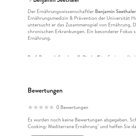
Der Ernährungswissenschaftler
Benjamin Seethale
Ernährungsmedizin & Prävention der Universität Ho
untersucht er das Zusammenspiel von Ernährung, 
chronischen Erkrankungen. Ein besonderer Fokus se
Ernährung.
Prof. Dr. med. Stephan C. Bischoff
ist Facharzt für
Allergologie, sowie Ernährungsmediziner und Direk
Prävention an der Universität Hohenheim. Der reno
vielen Jahren mit dem Einfluss der Ernährung auf d
wissenschaftliche Studien begleitet.
Bewertungen
Die Diplom-Oecotrophologin
Bettina Snowdon
ver
0 Bewertungen
Ernährungswissenschaften an der Justus-Liebig-U
vielen Jahren als Kochbuchredakteurin in Buchverla
Es wurden noch keine Bewertungen abgegeben. Schr
Rezeptentwicklerin, Lektorin und Übersetzerin i
Cooking: Mediterrane Ernährung" und helfen Sie d
selbstständig.