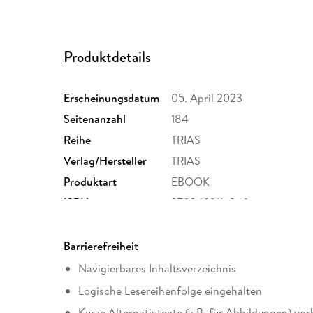
Produktdetails
Erscheinungsdatum
05. April 2023
Seitenanzahl
184
Reihe
TRIAS
Verlag/Hersteller
TRIAS
Produktart
EBOOK
ISBN
9783432116860
Barrierefreiheit
Navigierbares Inhaltsverzeichnis
Logische Lesereihenfolge eingehalten
Kurze Alternativtexte (z.B. für Abbildungen) vo