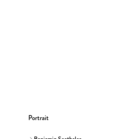
Portrait
Benjamin Seethaler