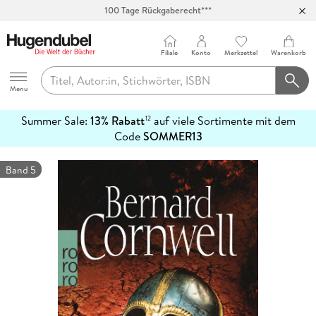
100 Tage Rückgaberecht***
Abholung in über 100 Filialen
Filiale
Konto
Merkzettel
Warenkorb
Hugendubel
Menu
Summer Sale:
13% Rabatt
auf viele Sortimente mit dem
12
mehr
Code
SOMMER13
erfahren
Band 5