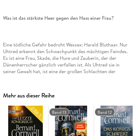
Was ist das stärkste Heer gegen den Hass einer Frau?
Eine tödliche Gefahr bedroht Wessex: Harald Bluthaar. Nur
Uhtred erkennt den Schwachpunkt des mächtigen Feindes.
Es ist eine Frau, Skade, die Hure und Zauberin, der der
Dänenherrscher gänzlich verfallen ist. Als Uhtred sie in
seiner Gewalt hat, ist eine der großen Schlachten der
englischen Geschichte schon gewonnen. Skade verflucht ihn,
doch Uhtred fühlt sich unbesiegbar. Bis ihn die Nachricht
ereilt, dass seine geliebte Frau Gisela im Kindbett gestorben
Mehr aus dieser Reihe
ist. Und über das Land zieht wieder Rauch von brennenden
Dörfern ...
Band 13
Band 12