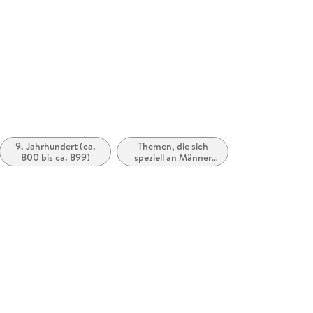
9. Jahrhundert (ca.
Themen, die sich
800 bis ca. 899)
speziell an Männer
und/oder Jungen
richten