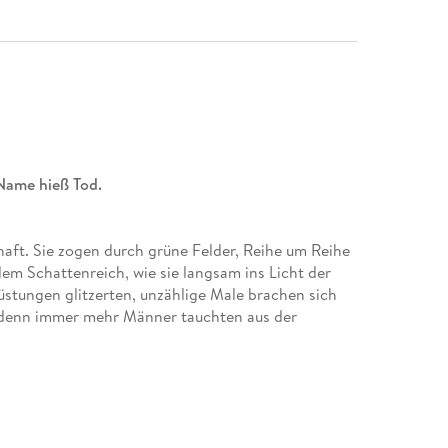
 Name hieß Tod.
haft. Sie zogen durch grüne Felder, Reihe um Reihe
 dem Schattenreich, wie sie langsam ins Licht der
stungen glitzerten, unzählige Male brachen sich
, denn immer mehr Männer tauchten aus der
Eroberer alle fünf englischen Königreiche
n ist in der Gewalt der Invasoren - mit Ausnahme
König Alfred von Wessex mit wenigen Getreuen