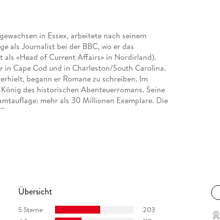
gewachsen in Essex, arbeitete nach seinem
e als Journalist bei der BBC, wo er das
 als «Head of Current Affairs» in Nordirland).
er in Cape Cod und in Charleston/South Carolina.
 erhielt, begann er Romane zu schreiben. Im
r König des historischen Abenteuerromans. Seine
mtauflage: mehr als 30 Millionen Exemplare. Die
 Empire» aus.
Übersicht
5 Sterne
203