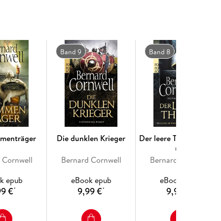
en, kennt die Übermacht des dänischen Heeres
heidende Schlacht führen. Der fromme König setzt
raut lieber seinem kampferprobten Schwert. Über
erbündeten vollkommen einig: Eine Niederlage wäre
Band 9
Band 8
e Königreich
:
ter des Fachs." (Booklist)
nd informativ zugleich."(Washington Post)
mmenträger
Die dunklen Krieger
Der leere Thron. Uhtred
08
 Cornwell
Bernard Cornwell
Bernard Cornwell
k epub
eBook epub
eBook epub
99 €
9,99 €
9,99 €
*
*
*