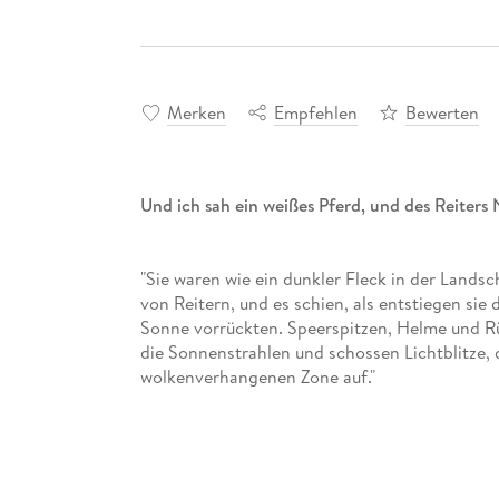
Merken
Empfehlen
Bewerten
Und ich sah ein weißes Pferd, und des Reiters
"Sie waren wie ein dunkler Fleck in der Landsc
von Reitern, und es schien, als entstiegen sie
Sonne vorrückten. Speerspitzen, Helme und Rü
die Sonnenstrahlen und schossen Lichtblitze
wolkenverhangenen Zone auf."
Ende des 9. Jahrhunderts haben die dänischen 
unterjocht. Das gesamte Land der Angelsachse
eines kleinen Sumpfgebietes. Hier hält sich 