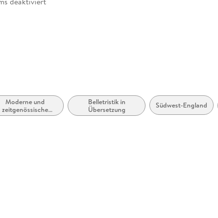
ms deaktiviert
rhanden
abe
möglich
Moderne und
Belletristik in
Südwest-England
zeitgenössische
Übersetzung
lletristik: allgemein
und literarisch
zugänglich