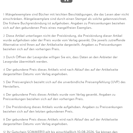
Mängelexemplare sind Bücher mit leichten Beschädigungen, die das Lesen aber nicht
1
einschränken. Mängelexemplare sind durch einen Stempel als solche gekennzeichnet.
Die frühere Buchpreisbindung ist aufgehoben. Angaben zu Preissenkungen beziehen
sich auf den gebundenen Preis eines mangelfreien Exemplars.
Diese Artikel unterliegen nicht der Preisbindung, die Preisbindung dieser Artikel
2
wurde aufgehoben oder der Preis wurde vom Verlag gesenkt. Die jeweils zutreffende
Alternative wird Ihnen auf der Artikelseite dargestellt. Angaben zu Preissenkungen
beziehen sich auf den vorherigen Preis.
Durch Öffnen der Leseprobe willigen Sie ein, dass Daten an den Anbieter der
3
Leseprobe übermittelt werden.
Der gebundene Preis dieses Artikels wird nach Ablauf des auf der Artikelseite
4
dargestellten Datums vom Verlag angehoben.
Der Preisvergleich bezieht sich auf die unverbindliche Preisempfehlung (UVP) des
5
Herstellers.
Der gebundene Preis dieses Artikels wurde vom Verlag gesenkt. Angaben zu
6
Preissenkungen beziehen sich auf den vorherigen Preis.
Die Preisbindung dieses Artikels wurde aufgehoben. Angaben zu Preissenkungen
7
beziehen sich auf den letzten gebundenen Preis.
Der gebundene Preis dieses Artikels wird nach Ablauf des auf der Artikelseite
8
dargestellten Datums vom Verlag angehoben.
Ihr Gutschein SOMMER13 gilt bis einschließlich 10.08.2026. Sie können den
12