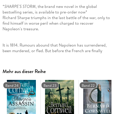
*
SHARPE'S STORM
, the brand new novel in the global
bestselling series, is available to pre-order now*
Richard Sharpe triumphs in the last battle of the war, only to
find himself in worse peril when charged to recover
Napoleon's treasure.
It is 1814. Rumours abound that Napoleon has surrendered,
been murdered, or fled. But before the French are finally
defeated and Sharpe can lay down his sword, one of the
bloodiest conflicts of the war must be fought: the battle for
the city of Toulouse.
Mehr aus dieser Reihe
But Sharpe's war is not only the battle. Accused of stealing
Band 24
Band 23
Band 22
Napoleon's treasure, Sharpe must discover the unknown
enemy who has tried to frame him - and his revenge is
ingenious and devastating.