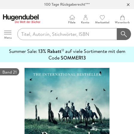
100 Tage Rückgaberecht***
Abholung in über 100 Filialen
Filiale
Konto
Merkzettel
Warenkorb
Hugendubel
Menu
Summer Sale:
13% Rabatt
auf viele Sortimente mit dem
12
mehr
Code
SOMMER13
erfahren
Band 21