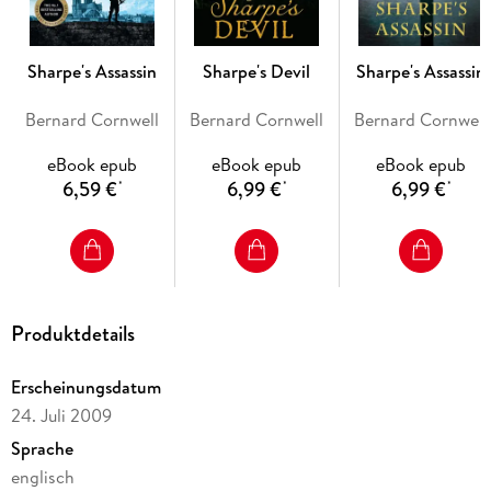
Soldier, hero, rogue - Sharpe is the man you always want on
your side. Born in poverty, he joined the army to escape jail
and climbed the ranks by sheer brutal courage. He knows no
Sharpe's Assassin
Sharpe's Devil
Sharpe's Assassin
other family than the regiment of the 95th Rifles whose
green jacket he proudly wears.
Bernard Cornwell
Bernard Cornwell
Bernard Cornwell
eBook epub
eBook epub
eBook epub
6,59 €
6,99 €
6,99 €
*
*
*
Produktdetails
Erscheinungsdatum
24. Juli 2009
Sprache
englisch