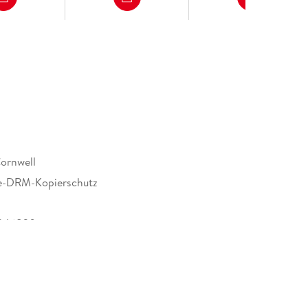
ornwell
e-DRM-Kopierschutz
346820