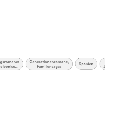
egsromane:
Generationenromane,
19.
Spanien
oleonische
Familiensagas
Jahrhundert
Kriege
(ca. 1800
bis ca.
1899)