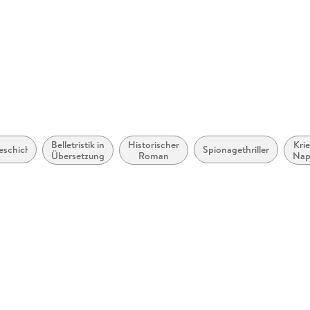
o. uk
Belletristik in
Historischer
Kri
geschichten
Spionagethriller
Übersetzung
Roman
Nap