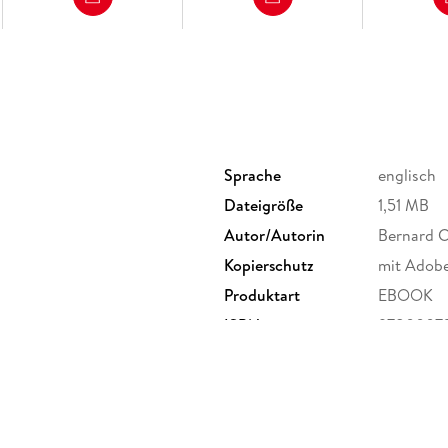
Sprache
englisch
Dateigröße
1,51 MB
Autor/Autorin
Bernard C
Kopierschutz
mit Adob
Produktart
EBOOK
ISBN
9780007