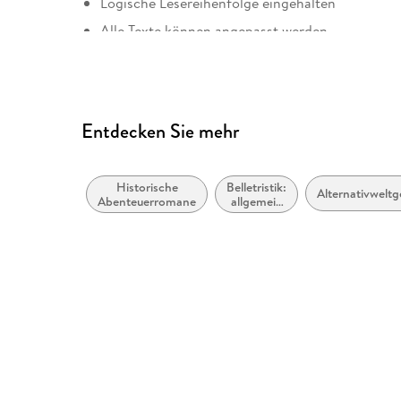
Logische Lesereihenfolge eingehalten
Alle Texte können angepasst werden
Weitere Hinweise: accessibility@harpercollins. c
Entdecken Sie mehr
Historische
Belletristik:
Alternativwelt
Abenteuerromane
allgemein
und
literarisch,
nicht nach
Genre