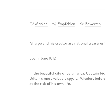
Merken
Empfehlen
Bewerten
'Sharpe and his creator are national treasures
Spain, June 1812
In the beautiful city of Salamanca, Captain 
Britain's most valuable spy, 'El Mirador', befor
at the risk of his own life.
In the shadowy world of Salamanca's high soci
and foe, it seems that other figures are out to 