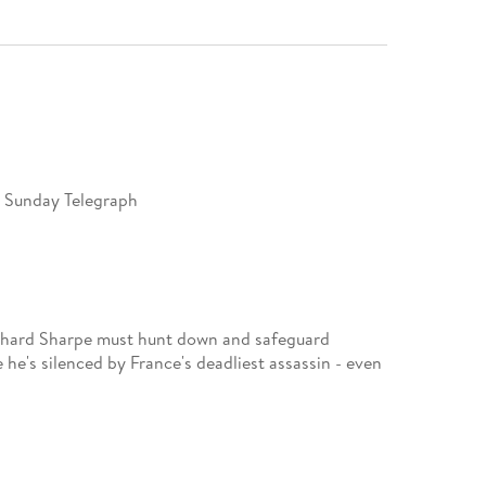
.' Sunday Telegraph
Richard Sharpe must hunt down and safeguard
e he's silenced by France's deadliest assassin - even
ety, where secrecy blurs the lines between friend
destroy the British. Whilst outside the city's walls,