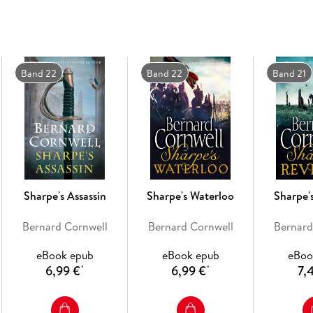
the armies gather for one of the biggest battle
even betraying one he loves, is Sharpe . . .
Band 22
Band 22
Band 21
'A master storyteller'
DAILY TELEGRAPH
Sharpe's Assassin
Sharpe's Waterloo
Sharpe'
Bernard Cornwell
Bernard Cornwell
Bernard
eBook epub
eBook epub
eBoo
6,99 €
6,99 €
7,
*
*