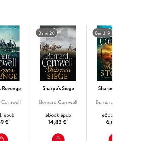
s of the war - and risking everything for victory,
Band 20
Band 19
s Revenge
Sharpe's Siege
Sharpe's Storm
 Cornwell
Bernard Cornwell
Bernard Cornwell
k epub
eBook epub
eBook epub
49 €
14,83 €
6,69 €
*
*
*