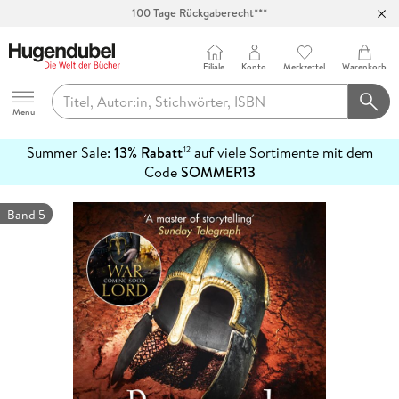
100 Tage Rückgaberecht***
Abholung in über 100 Filialen
Filiale
Konto
Merkzettel
Warenkorb
Hugendubel
Menu
Summer Sale:
13% Rabatt
auf viele Sortimente mit dem
12
mehr
Code
SOMMER13
erfahren
Band 5