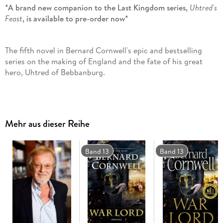
*A brand new companion to the Last Kingdom series,
Uhtred's
Feast
, is available to pre-order now*
The fifth novel in Bernard Cornwell's epic and bestselling
series on the making of England and the fate of his great
hero, Uhtred of Bebbanburg.
As seen on Netflix and BBC around the world.
Mehr aus dieser Reihe
To King Alfred he is the 'lord of battles'. He has gained riches,
Band 13
Band 13
loyal men and a beloved wife. But Uhtred is dogged by
betrayal and tragedy.
The ailing Alfred presses Uhtred to swear loyalty to his son
and heir Edward, preventing the warrior lord from taking
vengeance on those who stole his home at Bebbanburg. Now