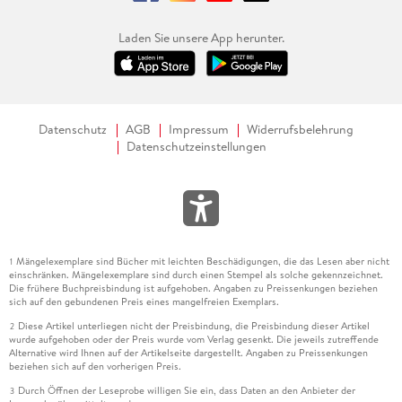
Laden Sie unsere App herunter.
Datenschutz
AGB
Impressum
Widerrufsbelehrung
Datenschutzeinstellungen
Mängelexemplare sind Bücher mit leichten Beschädigungen, die das Lesen aber nicht
1
einschränken. Mängelexemplare sind durch einen Stempel als solche gekennzeichnet.
Die frühere Buchpreisbindung ist aufgehoben. Angaben zu Preissenkungen beziehen
sich auf den gebundenen Preis eines mangelfreien Exemplars.
Diese Artikel unterliegen nicht der Preisbindung, die Preisbindung dieser Artikel
2
wurde aufgehoben oder der Preis wurde vom Verlag gesenkt. Die jeweils zutreffende
Alternative wird Ihnen auf der Artikelseite dargestellt. Angaben zu Preissenkungen
beziehen sich auf den vorherigen Preis.
Durch Öffnen der Leseprobe willigen Sie ein, dass Daten an den Anbieter der
3