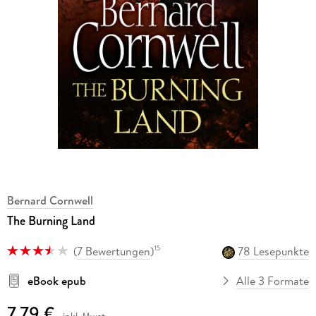
Bernard Cornwell
The Burning Land
(
7 Bewertungen
)
78 Lesepunkte
15
eBook epub
Alle 3 Formate
7,79 €