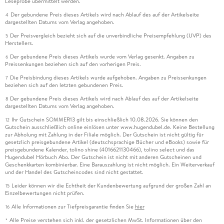
Leseprobe übermittelt werden.
Der gebundene Preis dieses Artikels wird nach Ablauf des auf der Artikelseite
4
dargestellten Datums vom Verlag angehoben.
Der Preisvergleich bezieht sich auf die unverbindliche Preisempfehlung (UVP) des
5
Herstellers.
Der gebundene Preis dieses Artikels wurde vom Verlag gesenkt. Angaben zu
6
Preissenkungen beziehen sich auf den vorherigen Preis.
Die Preisbindung dieses Artikels wurde aufgehoben. Angaben zu Preissenkungen
7
beziehen sich auf den letzten gebundenen Preis.
Der gebundene Preis dieses Artikels wird nach Ablauf des auf der Artikelseite
8
dargestellten Datums vom Verlag angehoben.
Ihr Gutschein SOMMER13 gilt bis einschließlich 10.08.2026. Sie können den
12
Gutschein ausschließlich online einlösen unter www.hugendubel.de. Keine Bestellung
zur Abholung mit Zahlung in der Filiale möglich. Der Gutschein ist nicht gültig für
gesetzlich preisgebundene Artikel (deutschsprachige Bücher und eBooks) sowie für
preisgebundene Kalender, tolino shine (4016621130466), tolino select und das
Hugendubel Hörbuch Abo. Der Gutschein ist nicht mit anderen Gutscheinen und
Geschenkkarten kombinierbar. Eine Barauszahlung ist nicht möglich. Ein Weiterverkauf
und der Handel des Gutscheincodes sind nicht gestattet.
Leider können wir die Echtheit der Kundenbewertung aufgrund der großen Zahl an
15
Einzelbewertungen nicht prüfen.
Alle Informationen zur Tiefpreisgarantie finden Sie
hier
16
Alle Preise verstehen sich inkl. der gesetzlichen MwSt. Informationen über den
*