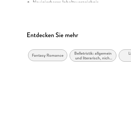
Navigierbares Inhaltsverzeichnis
Logische Lesereihenfolge eingehalten
Inhalt auch ohne Farbwahrnehmung verständlich
Alle Texte können angepasst werden
Entdecken Sie mehr
Belletristik: allgemein
L
Fantasy Romance
und literarisch, nicht
nach Genre