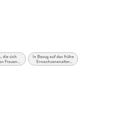
 die sich
In Bezug auf das frühe
 an Frauen
Erwachsenenalter
r Mädchen
(New Adult)
chten