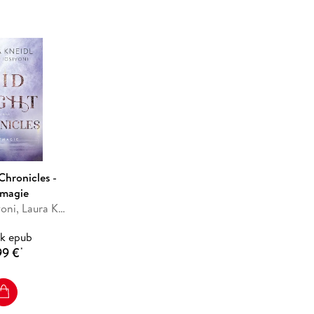
 Reihenauftakt, der mein Kämpferherz erwachen
a Iosivoni und Laura Kneidl
Chronicles -
tmagie
Bianca Iosivoni, Laura Kneidl
k epub
99 €
*