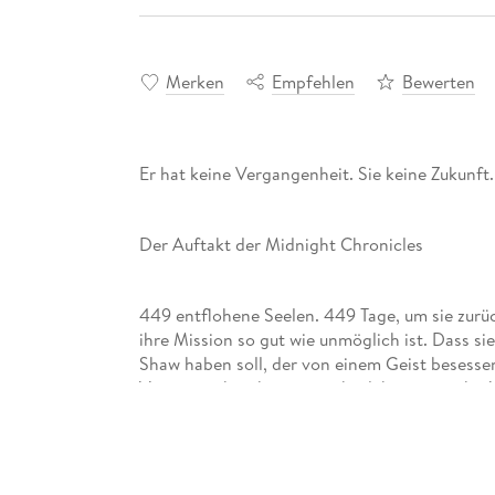
Merken
Empfehlen
Bewerten
Er hat keine Vergangenheit. Sie keine Zukunft.
Der Auftakt der Midnight Chronicles
449 entflohene Seelen. 449 Tage, um sie zurüc
ihre Mission so gut wie unmöglich ist. Dass si
Shaw haben soll, der von einem Geist besesse
Vergangenheit hat, passt ihr daher gar nicht. 
jedem Augenblick, den sie miteinander verbring
Herz gefährlich - sondern auch für ihr Leben . .