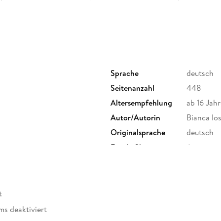
Sprache
deutsch
Seitenanzahl
448
Altersempfehlung
ab 16 Jahr
Autor/Autorin
Bianca Ios
Originalsprache
deutsch
Family Sharing
Ja
Dateiformat
EPUB
t
ms deaktiviert