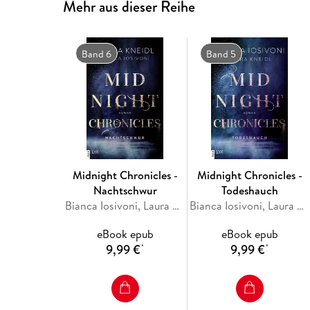
Mehr aus dieser Reihe
Band 6
Band 5
Midnight Chronicles -
Midnight Chronicles -
Nachtschwur
Todeshauch
Bianca Iosivoni, Laura Kneidl
Bianca Iosivoni, Laura Kneidl
eBook epub
eBook epub
9,99 €
9,99 €
*
*