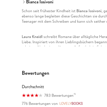
Bianca Iosivoni
Schon seit frühester Kindheit ist
Bianca Iosivoni
, g
ebenso lange begleiten diese Geschichten sie durch
Teenager mit dem Schreiben und kann sich seither n
Laura Kneidl
schreibt Romane über alltägliche Her
Liebe. Inspiriert von ihren Lieblingsbüchern bega
arbeiten. Nach einem längeren Aufenthalt in Schottl
Wohnung einer Bibliothek ähnelt.
Bewertungen
Durchschnitt
15
783 Bewertungen
776 Bewertungen
von
LovelyBooks