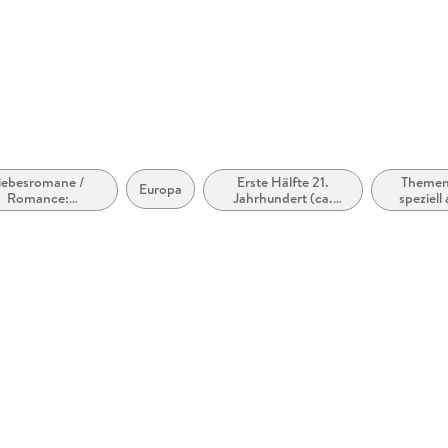
 dargestellt
iebesromane /
Erste Hälfte 21.
Themen,
Europa
Romance:
Jahrhundert (ca.
speziell
Romantasy,
2000 bis ca. 2050)
und/ode
paranormal
ri