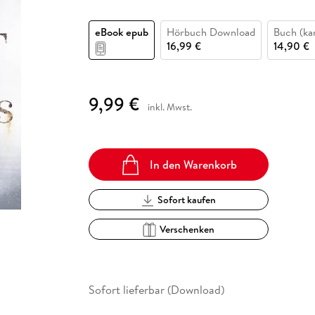
Fremdsprachige Bücher
n Lernhilfen
 Jugendbücher
eiber
Hörbuch Downloads im Bundle
cher
 Vergleich
 Puzzlezubehör
Lernen
New Adult
STABILO
Taschenbücher
eBook epub
Hörbuch Download
Buch (kar
hilfen
hriller
 Backen
er
lender
Ratgeber
16,99 €
14,90 €
op
hriller
Romance
Sachbücher
9,99 €
precher:innen
Science Fiction
inkl. Mwst.
Fremdsprachige Bücher
In den Warenkorb
Sofort kaufen
Verschenken
Sofort lieferbar (Download)