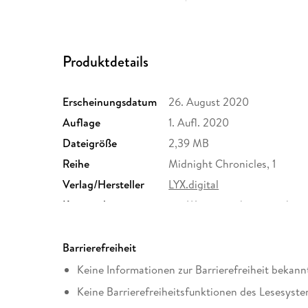
Produktdetails
Erscheinungsdatum
26. August 2020
Auflage
1. Aufl. 2020
Dateigröße
2,39 MB
Reihe
Midnight Chronicles, 1
Verlag/Hersteller
LYX.digital
Kopierschutz
mit Wasserzeichen versehen
Produktart
EBOOK
ISBN
9783736312340
Barrierefreiheit
Keine Informationen zur Barrierefreiheit bekann
Keine Barrierefreiheitsfunktionen des Lesesyste