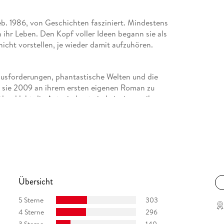
eb. 1986, von Geschichten fasziniert. Mindestens
 ihr Leben. Den Kopf voller Ideen begann sie als
icht vorstellen, je wieder damit aufzuhören.
ausforderungen, phantastische Welten und die
nn sie 2009 an ihrem ersten eigenen Roman zu
and lebt die Autorin heute in Leipzig, wo ihre
Übersicht
5 Sterne
303
4 Sterne
296
3 Sterne
140