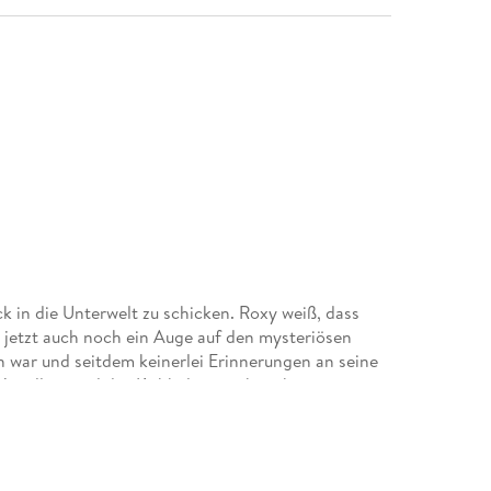
k in die Unterwelt zu schicken. Roxy weiß, dass
e jetzt auch noch ein Auge auf den mysteriösen
n war und seitdem keinerlei Erinnerungen an seine
Vor allem weil das Kribbeln zwischen ihnen mit
en, heftiger wird. Und das ist nicht nur für Roxys
 .