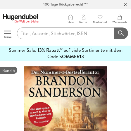
Abholung in über 100 Filialen
Filiale
Konto
Merkzettel
Warenkorb
Hugendubel
Menu
Summer Sale:
13% Rabatt
auf viele Sortimente mit dem
12
mehr
Code
SOMMER13
erfahren
Band 5