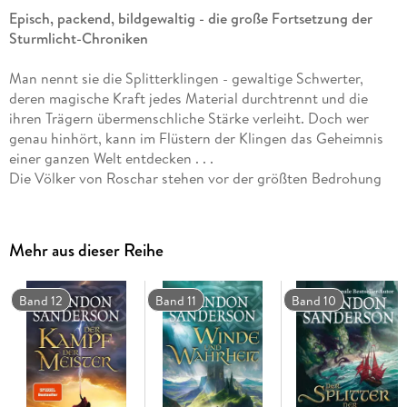
Episch, packend, bildgewaltig - die große Fortsetzung der
Sturmlicht-Chroniken
Man nennt sie die Splitterklingen - gewaltige Schwerter,
deren magische Kraft jedes Material durchtrennt und die
ihren Trägern übermenschliche Stärke verleiht. Doch wer
genau hinhört, kann im Flüstern der Klingen das Geheimnis
einer ganzen Welt entdecken . . .
Die Völker von Roschar stehen vor der größten Bedrohung
seit vielen Tausend Jahren. Eine neue Wüstwerdung droht, die
völlige Zerstörung des ganzen Kontinents durch einen
gewaltigen magischen Sturm. Hervorgerufen wurde dieser
Mehr aus dieser Reihe
Sturm durch die Parschendi, eines der Völker, das bislang von
allen anderen unterdrückt und versklavt wurde. Nun sind sie
erwacht und trachten danach, ihre Ketten abzuwerfen. Sie
Band 12
Band 11
Band 10
sammeln sich bereits zu einer großen Streitmacht, um im
Gefolge des Sturms ganz Roschar mit Krieg zu überziehen
und Rache für ihr jahrtausendelanges Leid zu suchen. Einzig
Kaladin, der Sturmgesegnete, und seine Getreuen können
sich den Bringern der Leere entgegenstellen. Mit ihren