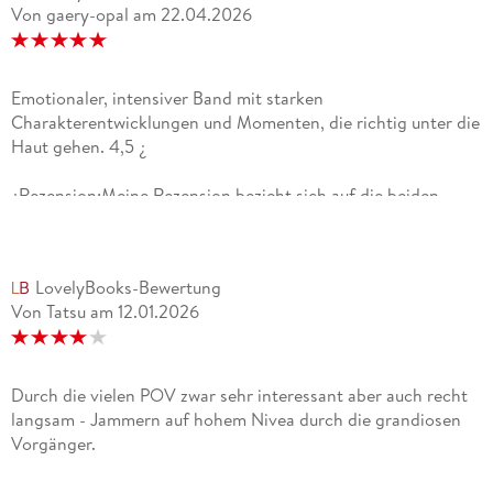
Von gaery-opal
am
22.04.2026
Emotionaler, intensiver Band mit starken
Charakterentwicklungen und Momenten, die richtig unter die
Haut gehen. 4,5 ¿
¿Rezension:Meine Rezension bezieht sich auf die beiden
deutschen Bände "Der Ruf der Klingen" und "Die Splitter der
Macht", die zusammen "Oathbringer" bilden.
Vorsicht,Spoiler: Dieser Teil hat sich für mich wie eine riesige
LovelyBooks-Bewertung
Trauerbewältigung angefühlt. Auf so vielen Ebenen. Für
Von Tatsu
am
12.01.2026
einzelne Charaktere, für ihre Vergangenheit und für das, was
sie verloren haben.Shallan hat mich in diesem Band komplett
mitgenommen. Zu sehen, wie ihre verschiedenen Rollen
immer mehr verschwimmen und sich fast schon
Durch die vielen POV zwar sehr interessant aber auch recht
verselbstständigen, war gleichzeitig faszinierend und
langsam - Jammern auf hohem Nivea durch die grandiosen
erschreckend. Man merkt, wie sehr sie mit sich selbst kämpft.
Vorgänger.
Besonders ihre Szenen mit Hoid haben mich getroffen. Ich
bin so gespannt, wie sich das alles weiterentwickelt und wie