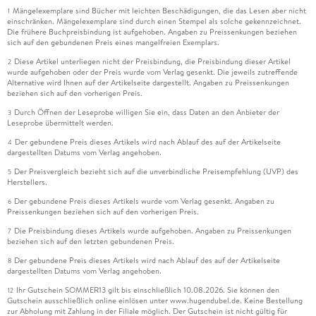
Mängelexemplare sind Bücher mit leichten Beschädigungen, die das Lesen aber nicht
1
einschränken. Mängelexemplare sind durch einen Stempel als solche gekennzeichnet.
Die frühere Buchpreisbindung ist aufgehoben. Angaben zu Preissenkungen beziehen
sich auf den gebundenen Preis eines mangelfreien Exemplars.
Diese Artikel unterliegen nicht der Preisbindung, die Preisbindung dieser Artikel
2
wurde aufgehoben oder der Preis wurde vom Verlag gesenkt. Die jeweils zutreffende
Alternative wird Ihnen auf der Artikelseite dargestellt. Angaben zu Preissenkungen
beziehen sich auf den vorherigen Preis.
Durch Öffnen der Leseprobe willigen Sie ein, dass Daten an den Anbieter der
3
Leseprobe übermittelt werden.
Der gebundene Preis dieses Artikels wird nach Ablauf des auf der Artikelseite
4
dargestellten Datums vom Verlag angehoben.
Der Preisvergleich bezieht sich auf die unverbindliche Preisempfehlung (UVP) des
5
Herstellers.
Der gebundene Preis dieses Artikels wurde vom Verlag gesenkt. Angaben zu
6
Preissenkungen beziehen sich auf den vorherigen Preis.
Die Preisbindung dieses Artikels wurde aufgehoben. Angaben zu Preissenkungen
7
beziehen sich auf den letzten gebundenen Preis.
Der gebundene Preis dieses Artikels wird nach Ablauf des auf der Artikelseite
8
dargestellten Datums vom Verlag angehoben.
Ihr Gutschein SOMMER13 gilt bis einschließlich 10.08.2026. Sie können den
12
Gutschein ausschließlich online einlösen unter www.hugendubel.de. Keine Bestellung
zur Abholung mit Zahlung in der Filiale möglich. Der Gutschein ist nicht gültig für