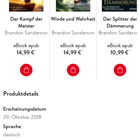
neuentdeckten Kräften haben sie die sagenumwobenen
Ritterorden neu gegründet, und neue Hoffnung keimt in den
Herzen der Menschen auf. Doch je mehr Kaladin über die
Der Kampf der
Winde und Wahrheit
Der Splitter der
Parschendi erfährt, umso größer sind seine Zweifel. Welches
Meister
Dämmerung
Volk kann von sich behaupten, der wahren Gerechtigkeit zu
Brandon Sanderson
Brandon Sanderson
Brandon Sanderso
dienen - und wer steckt wirklich hinter dem Bösen, das ganz
Roschar zu überschatten droht?
eBook epub
eBook epub
eBook epub
14,99 €
14,99 €
10,99 €
*
*
*
Produktdetails
Erscheinungsdatum
29. Oktober 2018
Sprache
deutsch