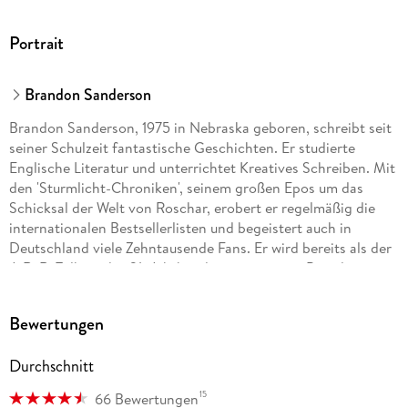
Portrait
Brandon Sanderson
Brandon Sanderson, 1975 in Nebraska geboren, schreibt seit
seiner Schulzeit fantastische Geschichten. Er studierte
Englische Literatur und unterrichtet Kreatives Schreiben. Mit
den 'Sturmlicht-Chroniken', seinem großen Epos um das
Schicksal der Welt von Roschar, erobert er regelmäßig die
internationalen Bestsellerlisten und begeistert auch in
Deutschland viele Zehntausende Fans. Er wird bereits als der
J. R. R. Tolkien des 21. Jahrhunderts gepriesen. Brandon
Sanderson lebt mit seiner Familie in Provo, Utah.
Bewertungen
Durchschnitt
15
66 Bewertungen