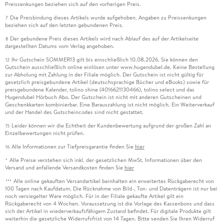
Preissenkungen beziehen sich auf den vorherigen Preis.
Die Preisbindung dieses Artikels wurde aufgehoben. Angaben zu Preissenkungen
7
beziehen sich auf den letzten gebundenen Preis.
Der gebundene Preis dieses Artikels wird nach Ablauf des auf der Artikelseite
8
dargestellten Datums vom Verlag angehoben.
Ihr Gutschein SOMMER13 gilt bis einschließlich 10.08.2026. Sie können den
12
Gutschein ausschließlich online einlösen unter www.hugendubel.de. Keine Bestellung
zur Abholung mit Zahlung in der Filiale möglich. Der Gutschein ist nicht gültig für
gesetzlich preisgebundene Artikel (deutschsprachige Bücher und eBooks) sowie für
preisgebundene Kalender, tolino shine (4016621130466), tolino select und das
Hugendubel Hörbuch Abo. Der Gutschein ist nicht mit anderen Gutscheinen und
Geschenkkarten kombinierbar. Eine Barauszahlung ist nicht möglich. Ein Weiterverkauf
und der Handel des Gutscheincodes sind nicht gestattet.
Leider können wir die Echtheit der Kundenbewertung aufgrund der großen Zahl an
15
Einzelbewertungen nicht prüfen.
Alle Informationen zur Tiefpreisgarantie finden Sie
hier
16
Alle Preise verstehen sich inkl. der gesetzlichen MwSt. Informationen über den
*
Versand und anfallende Versandkosten finden Sie
hier
Alle online gekauften Versandartikel beinhalten ein erweitertes Rückgaberecht von
***
100 Tagen nach Kaufdatum. Die Rücknahme von Bild-, Ton- und Datenträgern ist nur bei
noch versiegelter Ware möglich. Für in der Filiale gekaufte Artikel gilt ein
Rückgaberecht von 4 Wochen. Voraussetzung ist die Vorlage des Kassenbons und dass
sich der Artikel in wiederverkaufsfähigem Zustand befindet. Für digitale Produkte gilt
weiterhin die gesetzliche Widerrufsfrist von 14 Tagen. Bitte senden Sie Ihren Widerruf