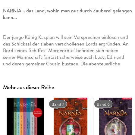
NARNIA... das Land, wohin man nur durch Zauberei gelangen
kann...
Der junge König Kaspian will sein Versprechen einlösen und
das Schicksal der sieben verschollenen Lords ergründen. An
Bord seines Schiffes "Morgenröte" befinden sich neben
seiner Mannschaft fantastischerweise auch Lucy, Edmund
und deren gemeiner Cousin Eustace. Die abenteuerliche
Fahrt führt gen Osten in Gebiete, die noch kein Narnianer
zuvor betreten hat. Doch was erwartet sie wirklich hinter
dem Horizont?
Mehr aus dieser Reihe
Die Chroniken von Narnia:
Band 7
Band 6
Das Wunder von Narnia (Band 1)
Der König von Narnia (Band 2)