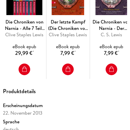
Der Ritt nach Narnia (Band 3)
Prinz Kaspian von Narnia (Band 4)
Die Chroniken von
Der letzte Kampf
Die Chroniken vo
Narnia - Alle 7 Teile
(Die Chroniken von
Narnia - Der
Die Reise auf der Morgenröte (Band 5)
Clive Staples Lewis
in einem E-Book
Clive Staples Lewis
Narnia, Bd. 7)
silberne Sessel (Bd
C. S. Lewis
(Bundle)
6)
Der silberne Sessel (Band 6)
eBook epub
eBook epub
eBook epub
29,99 €
7,99 €
7,99 €
*
*
*
Der letzte Kampf (Band 7)
Produktdetails
Erscheinungsdatum
22. November 2013
Sprache
deutsch