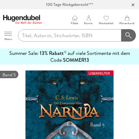
100 Tage Rückgaberecht***
Abholung in über 100 Filialen
Filiale
Konto
Merkzettel
Warenkorb
Hugendubel
Menu
Summer Sale:
13% Rabatt
auf viele Sortimente mit dem
12
mehr
Code
SOMMER13
erfahren
Band 5