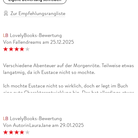
Zur Empfehlungsrangliste
LovelyBooks-Bewertung
Von Fallendreams
am
25.12.2025
Verschiedene Abenteuer auf der Morgenröte. Teilweise etwas
langatmig, da ich Eustace nicht so mochte.
Ich mochte Eustace nicht so wirklich, doch er legt im Buch
eine gute Charakterentwicklung hin. Das hat allerdings etwas
gebraucht, weshalb ich manchmal etwas gelangweilt
war. Manche Abenteuer fand ich echt lustig. Die Monopoden
stelle ich mir aber ein klein wenig gruselig vor.Zum Ende hin
LovelyBooks-Bewertung
wurde ich etwas traurig, da ich Kaspian sehr gerne mochte
Von AutorinLauraJane
am
29.01.2025
und über ihn noch weitere Bücher gelesen hätte. Ich vermute
mal stark, dass das nächste Buch von Eustace handelt und da