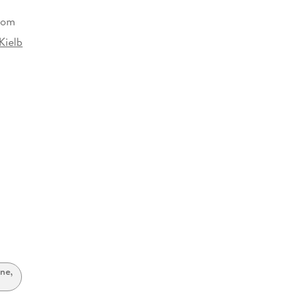
dom
Kielb
ne,