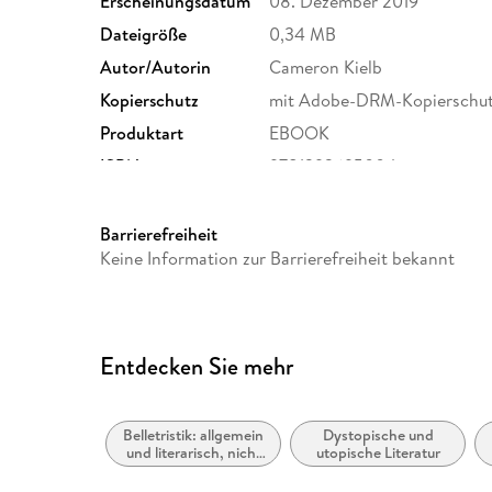
Erscheinungsdatum
08. Dezember 2019
Dateigröße
0,34 MB
Autor/Autorin
Cameron Kielb
Kopierschutz
mit Adobe-DRM-Kopierschu
Produktart
EBOOK
ISBN
9781393695004
Barrierefreiheit
Keine Information zur Barrierefreiheit bekannt
Entdecken Sie mehr
Belletristik: allgemein
Dystopische und
und literarisch, nicht
utopische Literatur
nach Genre