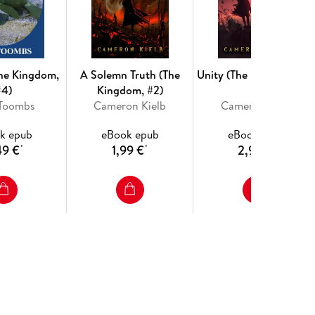
The Kingdom,
A Solemn Truth (The
Unity (The Kingdom, #3
#4)
Kingdom, #2)
 Toombs
Cameron Kielb
Cameron Kielb
k epub
eBook epub
eBook epub
49 €
1,99 €
2,99 €
*
*
*