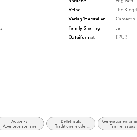
Sprache
englisch
Reihe
The King
Verlag/Hersteller
Cameron 
tz
Family Sharing
Ja
Dateiformat
EPUB
Action- /
Belletristik:
Generationenroma
Abenteuerromane
Traditionelle oder
Familiensagas
kulturelle und wahre
Geschichten und