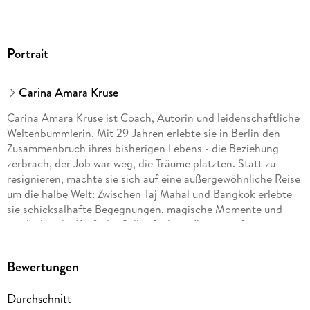
Portrait
Carina Amara Kruse
Carina Amara Kruse ist Coach, Autorin und leidenschaftliche
Weltenbummlerin. Mit 29 Jahren erlebte sie in Berlin den
Zusammenbruch ihres bisherigen Lebens - die Beziehung
zerbrach, der Job war weg, die Träume platzten. Statt zu
resignieren, machte sie sich auf eine außergewöhnliche Reise
um die halbe Welt: Zwischen Taj Mahal und Bangkok erlebte
sie schicksalhafte Begegnungen, magische Momente und
entdeckte die Kraft der Selbstfindung. Ihre transformative
Erfahrung hat sie in ihrem Debüt
The Journey. Die Reise meines
Lebens
(2026) festgehalten. Auf ihrem Blog und Instagram-
Bewertungen
Kanal widmet sich Carina Kruse insbesondere den Themen
Frauen und Selbstfindung.
Durchschnitt