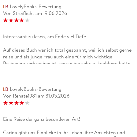
LovelyBooks-Bewertung
Von Streiflicht
am
19.06.2026
Interessant zu lesen, am Ende viel Tiefe
Auf dieses Buch war ich total gespannt, weil ich selbst gerne
reise und als junge Frau auch eine für mich wichtige
Beziehung zerbrochen ist, woran ich sehr zu knabbern hatte.
Allerdings habe ich beim Lesen schon auch gemerkt, dass ich
inzwischen deutlich älter bin und daher an der einen oder
anderen Stelle dachte, dass das Mädchen ein bisschen naiv
LovelyBooks-Bewertung
ist. Aber das ist immer leicht zu sagen, wenn man es aus der
Von Renate1981
am
31.05.2026
Rückschau betrachtet und es sich nicht um das eigene Leben
handelt.Ich habe das Buch gerne gelesen, auch wenn ich mir
die Tiefe, die ich am Ende gespürt habe, schon früher
gewünscht hätte. Auch über die jeweiligen Länder hätte ich
Eine Reise der ganz besonderen Art!
gerne noch mehr erfahren, aber auch das ist natürlich
Geschmackssache. Und es ist ja ein Bericht, den die Autorin
Carina gibt uns Einblicke in ihr Leben, ihre Ansichten und