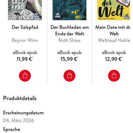
der Welt fragt sie sich: Wie weit muss man reisen, um bei sich
selbst anzukommen? Eine
authentische bewegende Geschichte über Mut und den Weg
zurück ins Vertrauen
Der Salzpfad
Der Buchladen am
Mein Date mit der
ins
Ende der Welt
Welt
Leben
Raynor Winn
Ruth Shaw
Waltraud Hable
und in die
Liebe.
eBook epub
eBook epub
eBook epub
11,99 €
15,99 €
12,99 €
*
*
*
Eine Geschichte, die bewegt und
Mut macht
Produktdetails
Erscheinungsdatum
Eine
04. März 2026
emotionale Reise
Sprache
über Kontinente und ins Herz