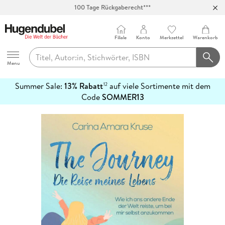
100 Tage Rückgaberecht***
Abholung in über 100 Filialen
Filiale
Konto
Merkzettel
Warenkorb
Hugendubel
Menu
Summer Sale:
13% Rabatt
auf viele Sortimente mit dem
12
mehr
Code
SOMMER13
erfahren