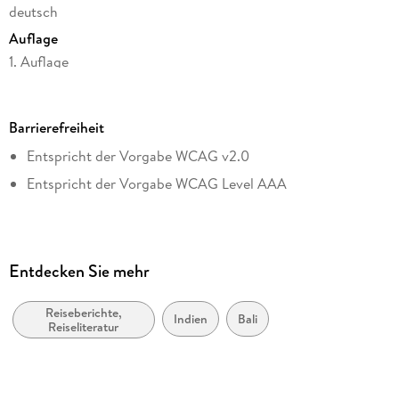
deutsch
Auflage
1. Auflage
Mit
Coaching-Elementen
Seitenanzahl
für die persönliche Transformation
300
Barrierefreiheit
Dateigröße
Entspricht der Vorgabe WCAG v2.0
0,57 MB
Entspricht der Vorgabe WCAG Level AAA
Reihe
DuMont Welt - Menschen - Reisen
Autor/Autorin
Carina Amara Kruse
Entdecken Sie mehr
Verlag/Hersteller
Mairdumont GmbH & Co. KG
Reiseberichte,
Indien
Bali
Reiseliteratur
Kopierschutz
ohne Kopierschutz
Produktart