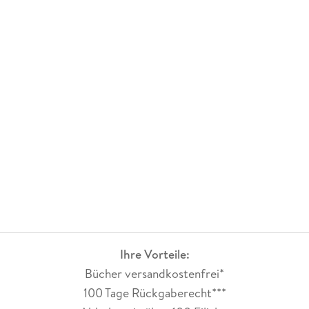
Kristina Flemm
, geboren 1989, studierte English Studies,
Romanistik und Literaturübersetzen in Köln, Barcelona und
Düsseldorf. Heute übersetzt sie englisch- und
spanischsprachige Belletristik und Sachbücher ins Deutsche
und lebt mit ihrer Familie in der Nähe von Gummersbach.
Ihre Vorteile:
Bücher versandkostenfrei*
100 Tage Rückgaberecht***