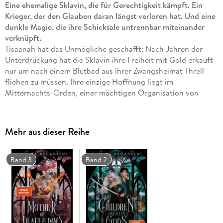
Eine ehemalige Sklavin, die für Gerechtigkeit kämpft. Ein
Krieger, der den Glauben daran längst verloren hat. Und eine
dunkle Magie, die ihre Schicksale untrennbar miteinander
verknüpft.
Tisaanah hat das Unmögliche geschafft: Nach Jahren der
Unterdrückung hat die Sklavin ihre Freiheit mit Gold erkauft -
nur um nach einem Blutbad aus ihrer Zwangsheimat Threll
fliehen zu müssen. Ihre einzige Hoffnung liegt im
Mitternachts-Orden, einer mächtigen Organisation von
Magieanwendern. Dort will sie ihre magischen Fähigkeiten
schulen, um eines Tages zurückzukehren und die verbliebenen
Sklaven zu befreien.
Mehr aus dieser Reihe
Die Aufgabe, sie auszubilden, fällt Max zu. Er ist ein
ehemaliger Soldat mit einer dunklen Vergangenheit und einer
Abneigung gegen den Orden - und gegen sie. Anfangs
Band 3
Band 2
können die beiden einander kaum ertragen, doch je mehr sie
von den Wunden des anderen erfahren, desto stärker werden
die Bande, die sie verbinden. Gemeinsam müssen sie sich
gegen Intrigen und Vorurteilen behaupten, während die
Schatten eines Krieges immer näher rücken.