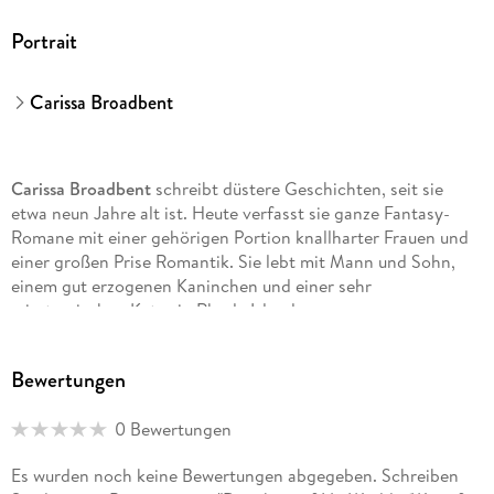
Portrait
Carissa Broadbent
Carissa Broadbent
schreibt düstere Geschichten, seit sie
etwa neun Jahre alt ist. Heute verfasst sie ganze Fantasy-
Romane mit einer gehörigen Portion knallharter Frauen und
einer großen Prise Romantik. Sie lebt mit Mann und Sohn,
einem gut erzogenen Kaninchen und einer sehr
misstrauischen Katze in Rhode Island.
Bewertungen
Heike Holtsch
studierte Romanistik, Anglistik und Allgemeine
0 Bewertungen
Sprachwissenschaft an der Bergischen Universität Wuppertal
und Literaturübersetzen an der Heinrich-Heine-Universität
Es wurden noch keine Bewertungen abgegeben. Schreiben