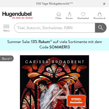
100 Tage Rückgaberecht***
Abholung in über 100 Filialen
Filiale
Konto
Merkzettel
Warenkorb
Hugendubel
Menu
Summer Sale:
13% Rabatt
auf viele Sortimente mit dem
12
mehr
Code
SOMMER13
erfahren
Band 1