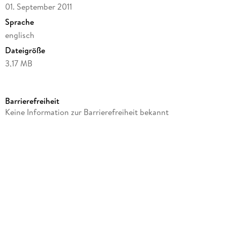
01. September 2011
Sprache
englisch
Dateigröße
3,17 MB
Autor/Autorin
Carla Hagen
Barrierefreiheit
Verlag/Hersteller
Keine Information zur Barrierefreiheit bekannt
North Star Press of St Cloud
Kopierschutz
mit Adobe-DRM-Kopierschutz
Family Sharing
Ja
Produktart
EBOOK
Dateiformat