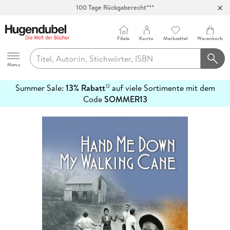
100 Tage Rückgaberecht***
Abholung in über 100 Filialen
Filiale
Konto
Merkzettel
Warenkorb
Hugendubel
Menu
Summer Sale:
13% Rabatt
auf viele Sortimente mit dem
12
mehr
Code
SOMMER13
erfahren