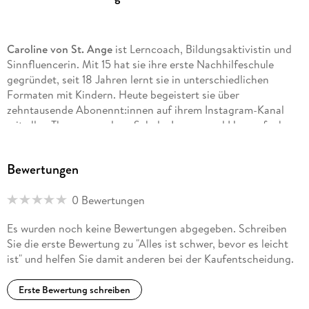
Caroline von St. Ange
ist Lerncoach, Bildungsaktivistin und
Sinnfluencerin. Mit 15 hat sie ihre erste Nachhilfeschule
gegründet, seit 18 Jahren lernt sie in unterschiedlichen
Formaten mit Kindern. Heute begeistert sie über
zehntausende Abonennt:innen auf ihrem Instagram-Kanal
mit allen Themen rund um Schule, Lernen und Hausaufgaben.
Sie hat Philosophie, Sprache, Literatur und Kultur in München
studiert und war Fellow bei der Bildungs-Initiative
Bewertungen
Teach First
Deutschland, in deren Rahmen sie zwei Jahre an
0 Bewertungen
einer sozialen Brennpunkt-Schule gearbeitet und unterrichtet
hat. Caroline von St. Ange tritt dafür ein, dass Lernen nicht
Es wurden noch keine Bewertungen abgegeben. Schreiben
nur Spaß machen darf, sondern muss. Ihr Ziel ist es, Eltern
Sie die erste Bewertung zu "Alles ist schwer, bevor es leicht
und Lehrkräfte dafür zu begeistern, Schule und Lernen neu zu
ist" und helfen Sie damit anderen bei der Kaufentscheidung.
denken, damit mehr Kinder ihr Potential entfalten können
und die Schule im Glauben an den eigenen Erfolg verlassen.
Erste Bewertung schreiben