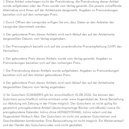
Diese Artikel unterliegen nicht der Preisbindung, die Preisbindung dieser Artikel
2
wurde aufgehoben oder der Preis wurde vom Verlag gesenkt. Die jeweils zutreffende
Alternative wird Ihnen auf der Artikelseite dargestellt. Angaben zu Preissenkungen
beziehen sich auf den vorherigen Preis.
Durch Öffnen der Leseprobe willigen Sie ein, dass Daten an den Anbieter der
3
Leseprobe übermittelt werden.
Der gebundene Preis dieses Artikels wird nach Ablauf des auf der Artikelseite
4
dargestellten Datums vom Verlag angehoben.
Der Preisvergleich bezieht sich auf die unverbindliche Preisempfehlung (UVP) des
5
Herstellers.
Der gebundene Preis dieses Artikels wurde vom Verlag gesenkt. Angaben zu
6
Preissenkungen beziehen sich auf den vorherigen Preis.
Die Preisbindung dieses Artikels wurde aufgehoben. Angaben zu Preissenkungen
7
beziehen sich auf den letzten gebundenen Preis.
Der gebundene Preis dieses Artikels wird nach Ablauf des auf der Artikelseite
8
dargestellten Datums vom Verlag angehoben.
Ihr Gutschein SOMMER13 gilt bis einschließlich 10.08.2026. Sie können den
12
Gutschein ausschließlich online einlösen unter www.hugendubel.de. Keine Bestellung
zur Abholung mit Zahlung in der Filiale möglich. Der Gutschein ist nicht gültig für
gesetzlich preisgebundene Artikel (deutschsprachige Bücher und eBooks) sowie für
preisgebundene Kalender, tolino shine (4016621130466), tolino select und das
Hugendubel Hörbuch Abo. Der Gutschein ist nicht mit anderen Gutscheinen und
Geschenkkarten kombinierbar. Eine Barauszahlung ist nicht möglich. Ein Weiterverkauf
und der Handel des Gutscheincodes sind nicht gestattet.