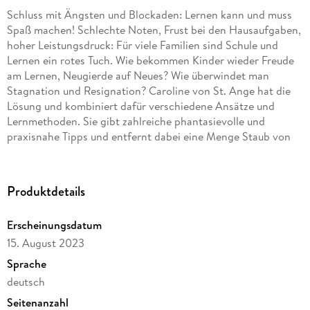
Schluss mit Ängsten und Blockaden: Lernen kann und muss
Spaß machen! Schlechte Noten, Frust bei den Hausaufgaben,
hoher Leistungsdruck: Für viele Familien sind Schule und
Lernen ein rotes Tuch. Wie bekommen Kinder wieder Freude
am Lernen, Neugierde auf Neues? Wie überwindet man
Stagnation und Resignation? Caroline von St. Ange hat die
Lösung und kombiniert dafür verschiedene Ansätze und
Lernmethoden. Sie gibt zahlreiche phantasievolle und
praxisnahe Tipps und entfernt dabei eine Menge Staub von
festgefahrenen Lernstrategien und altmodischen Annahmen.
So erklärt sie z. B. , warum zu viel Lob kontraproduktiv sein
kann, gute Noten schlecht für die Frustrationstoleranz sind
Produktdetails
und man Erfolge anhand des Fortschritts, nicht im Hinblick
auf das Ergebnis bewerten sollte.
Erscheinungsdatum
15. August 2023
Sprache
deutsch
Seitenanzahl