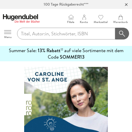
100 Tage Rückgaberecht***
Abholung in über 100 Filialen
Filiale
Konto
Merkzettel
Warenkorb
Hugendubel
Menu
Summer Sale:
13% Rabatt
auf viele Sortimente mit dem
12
mehr
Code
SOMMER13
erfahren