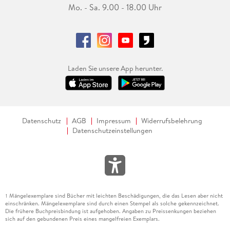
Mo. - Sa. 9.00 - 18.00 Uhr
Laden Sie unsere App herunter.
Datenschutz
AGB
Impressum
Widerrufsbelehrung
Datenschutzeinstellungen
Mängelexemplare sind Bücher mit leichten Beschädigungen, die das Lesen aber nicht
1
einschränken. Mängelexemplare sind durch einen Stempel als solche gekennzeichnet.
Die frühere Buchpreisbindung ist aufgehoben. Angaben zu Preissenkungen beziehen
sich auf den gebundenen Preis eines mangelfreien Exemplars.