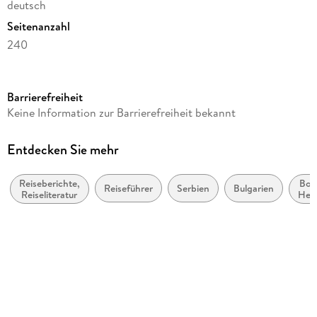
deutsch
Seitenanzahl
240
Dateigröße
41,11 MB
Barrierefreiheit
Reihe
Keine Information zur Barrierefreiheit bekannt
Frag den Weltenbummler
Autor/Autorin
Entdecken Sie mehr
Carsten Weidling
Reiseberichte,
Bos
Verlag/Hersteller
Reiseführer
Serbien
Bulgarien
Reiseliteratur
Her
mdv Mitteldeutscher Verlag
Kopierschutz
ohne Kopierschutz
Family Sharing
Ja
Produktart