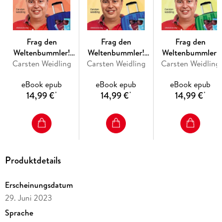
Frag den
Frag den
Frag den
Weltenbummler!
Weltenbummler!
Weltenbummler!
Carsten Weidling
Japan, Indien,
Südkorea, Peking
Carsten Weidling
Thailand, Vietnam
Carsten Weidling
Nepal, Sri Lanka
und Shanghai,
Myanmar, Laos
eBook epub
eBook epub
eBook epub
Hongkong und
14,99 €
14,99 €
14,99 €
*
*
*
Macau, Taiwan
Produktdetails
Erscheinungsdatum
29. Juni 2023
Sprache