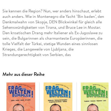
Sie kennen die Region? Nun, wer anders hinschaut, erlebt
auch anders. Wie in Montenegro die Yacht "Bin baden", den
Denkmalwahn von Skopje, DEN Blickwinkel für gleich alle
Sehenswürdigkeiten von Tirana, und Bruce Lee in Mostar.
Den kroatischen Drang mehr Italiener als Ex-Jugoslawe zu
sein, die Bulgarinnen als charmanteste Europäerinnen, die
tolle Vielfalt der Türkei, stetige Wunden eines sinnlosen
Krieges, die Langeweile von Ljubljana, die
Strandungerechtigkeit von Serbien, das
Sommersardinengefühl von Dubrovnik und "Ohr-Urlaub" in
Constanta. Zudem besuchte der Weltenbummler endlich auch
mal jene "Khakis", die sich so langsam ins All-inclusive-
Mehr aus dieser Reihe
Bändchen futtern. Und guck, er hatte Spaß dabei! Spätestens
als es in der Sauna einer Touristenburg unter Reisenden aus
ganz Osteuropa ein Wettsingen ihrer Nationalhymnen gab,
das freilich eine nackte Russin gewann und bei dem er Letzter
wurde. Brüller!