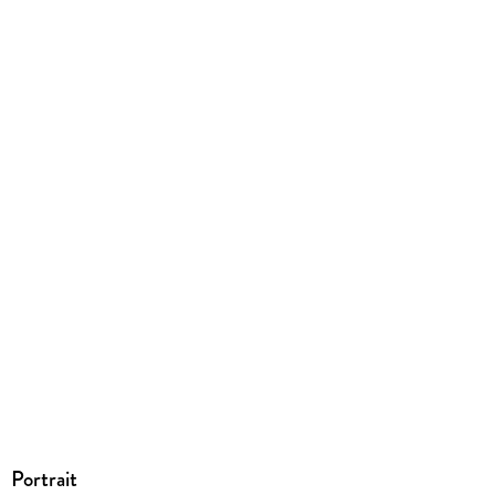
EBOOK
Dateiformat
EPUB
ISBN
9783963118012
Portrait