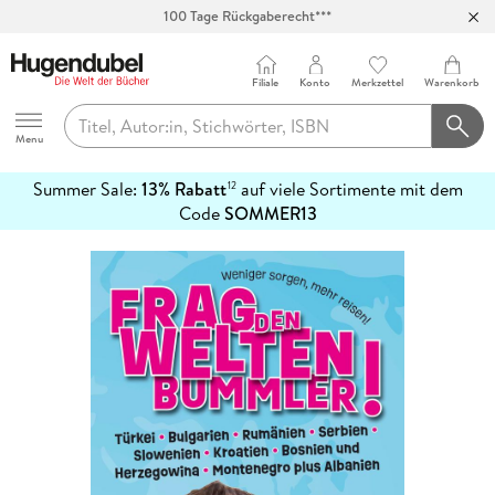
100 Tage Rückgaberecht***
Abholung in über 100 Filialen
Filiale
Konto
Merkzettel
Warenkorb
Hugendubel
Menu
Summer Sale:
13% Rabatt
auf viele Sortimente mit dem
12
mehr
Code
SOMMER13
erfahren