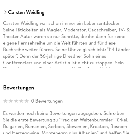
Carsten Weidling
Carsten Weidling war schon immer ein Lebensentdecker.
Seine Tätigkeiten als Magier, Moderator, Gagschreiber, TV- &
Theater-Autor waren so nur Schritte, die ihn dann für seine
eigene Fernsehreihe um die Welt führten und für diese
Buchreihe weiter führen. Seine Uhr zeigt schlicht: "114 Länder
später". Denn der 56-jährige Dresdner Sohn eines
Conférenciers und einer Artistin ist nicht zu stoppen. Sein
"fester Hausstand" sind nun zwei Koffer. Seine Meldeadresse:
Japan, Südafrika, Costa Rica, Panama, Thailand & Co. Und
nun Argentinien. Von da aus reist und schreibt und schaut
Bewertungen
und lacht er sich um die Welt, bis er für uns das letzte
Randgebiet dieser wilden, wirren, witzigen, wunder­baren Welt
0 Bewertungen
entdeckt hat. Was für ein Weltenbummler-Mix: Als
Entertainer schreiben, als Moderator lesen, als Autor reisen,
Es wurden noch keine Bewertungen abgegeben. Schreiben
als TV-Mann foto­grafieren, als Gagschreiber weltweit
Sie die erste Bewertung zu "Frag den Weltenbummler! Türkei,
Menschen treffen.
Bulgarien, Rumänien, Serbien, Slowenien, Kroatien, Bosnien
und Herzegowina, Montenegro plus Albanien" und helfen Sie