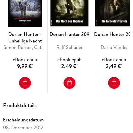
Dorian Hunter -
Dorian Hunter 209
Dorian Hunter 20
Unheilige Nacht
Simon Borner, Catalina Corvo, Logan Dee, Jörg Kleudgen, Catherine Parker
Ralf Schuder
Dario Vandis
261: "Nacht ohne Morgen"
eBook epub
eBook epub
eBook epub
9,99 €
2,49 €
2,49 €
*
*
*
Produktdetails
Erscheinungsdatum
08. Dezember 2012