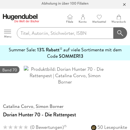
Bücher versandkostenfrei*
100 Tage Rückgaberecht***
Filiale
Konto
Merkzettel
Warenkorb
Abholung in über 100 Filialen
Hugendubel
Menu
Summer Sale:
13% Rabatt
auf viele Sortimente mit dem
12
mehr
Code
SOMMER13
erfahren
Band 70
Catalina Corvo
,
Simon Borner
Dorian Hunter 70 - Die Rattenpest
(
0 Bewertungen
)
50 Lesepunkte
15