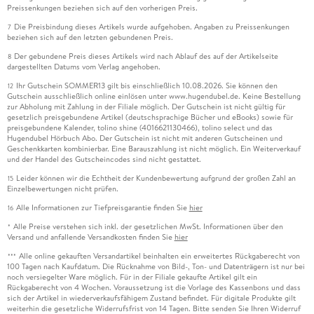
Preissenkungen beziehen sich auf den vorherigen Preis.
Die Preisbindung dieses Artikels wurde aufgehoben. Angaben zu Preissenkungen
7
beziehen sich auf den letzten gebundenen Preis.
Der gebundene Preis dieses Artikels wird nach Ablauf des auf der Artikelseite
8
dargestellten Datums vom Verlag angehoben.
Ihr Gutschein SOMMER13 gilt bis einschließlich 10.08.2026. Sie können den
12
Gutschein ausschließlich online einlösen unter www.hugendubel.de. Keine Bestellung
zur Abholung mit Zahlung in der Filiale möglich. Der Gutschein ist nicht gültig für
gesetzlich preisgebundene Artikel (deutschsprachige Bücher und eBooks) sowie für
preisgebundene Kalender, tolino shine (4016621130466), tolino select und das
Hugendubel Hörbuch Abo. Der Gutschein ist nicht mit anderen Gutscheinen und
Geschenkkarten kombinierbar. Eine Barauszahlung ist nicht möglich. Ein Weiterverkauf
und der Handel des Gutscheincodes sind nicht gestattet.
Leider können wir die Echtheit der Kundenbewertung aufgrund der großen Zahl an
15
Einzelbewertungen nicht prüfen.
Alle Informationen zur Tiefpreisgarantie finden Sie
hier
16
Alle Preise verstehen sich inkl. der gesetzlichen MwSt. Informationen über den
*
Versand und anfallende Versandkosten finden Sie
hier
Alle online gekauften Versandartikel beinhalten ein erweitertes Rückgaberecht von
***
100 Tagen nach Kaufdatum. Die Rücknahme von Bild-, Ton- und Datenträgern ist nur bei
noch versiegelter Ware möglich. Für in der Filiale gekaufte Artikel gilt ein
Rückgaberecht von 4 Wochen. Voraussetzung ist die Vorlage des Kassenbons und dass
sich der Artikel in wiederverkaufsfähigem Zustand befindet. Für digitale Produkte gilt
weiterhin die gesetzliche Widerrufsfrist von 14 Tagen. Bitte senden Sie Ihren Widerruf