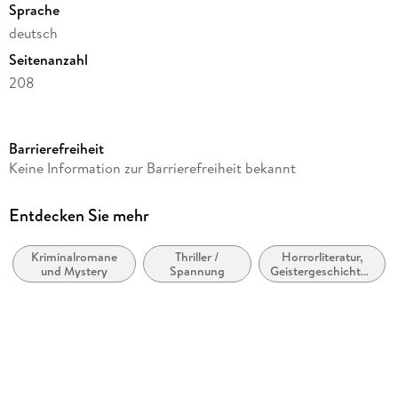
Sprache
deutsch
Seitenanzahl
208
Dateigröße
0,90 MB
Barrierefreiheit
Altersempfehlung
Keine Information zur Barrierefreiheit bekannt
ab 18 Jahre
Reihe
Entdecken Sie mehr
Dorian Hunter, 70
Kriminalromane
Thriller /
Horrorliteratur,
Autor/Autorin
und Mystery
Spannung
Geistergeschichten
Catalina Corvo, Simon Borner
und
Übernatürliches
Verlag/Hersteller
Zaubermond Verlag
Kopierschutz
ohne Kopierschutz