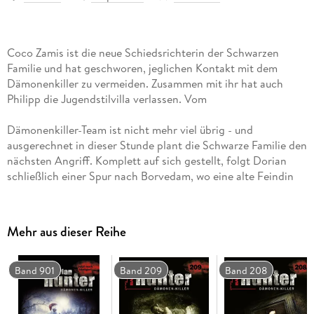
Coco Zamis ist die neue Schiedsrichterin der Schwarzen
Familie und hat geschworen, jeglichen Kontakt mit dem
Dämonenkiller zu vermeiden. Zusammen mit ihr hat auch
Dämonenkiller-Team ist nicht mehr viel übrig - und
ausgerechnet in dieser Stunde plant die Schwarze Familie den
nächsten Angriff. Komplett auf sich gestellt, folgt Dorian
schließlich einer Spur nach Borvedam, wo eine alte Feindin
Mehr aus dieser Reihe
Der 70. Band der legendären Serie um den "Dämonenkiller"
Dorian Hunter. - "Okkultismus, Historie und B-Movie-Charme
Band 901
Band 209
Band 208
- >Dorian Hunter< und sein Spin-Off >Das Haus Zamis<
vermischen all das so schamlos ambitioniert wie kein anderer