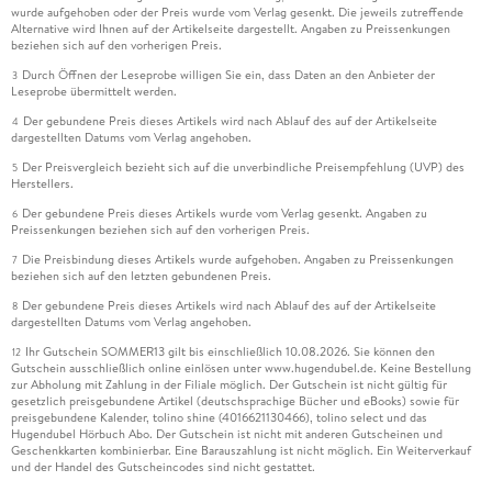
wurde aufgehoben oder der Preis wurde vom Verlag gesenkt. Die jeweils zutreffende
Alternative wird Ihnen auf der Artikelseite dargestellt. Angaben zu Preissenkungen
beziehen sich auf den vorherigen Preis.
Durch Öffnen der Leseprobe willigen Sie ein, dass Daten an den Anbieter der
3
Leseprobe übermittelt werden.
Der gebundene Preis dieses Artikels wird nach Ablauf des auf der Artikelseite
4
dargestellten Datums vom Verlag angehoben.
Der Preisvergleich bezieht sich auf die unverbindliche Preisempfehlung (UVP) des
5
Herstellers.
Der gebundene Preis dieses Artikels wurde vom Verlag gesenkt. Angaben zu
6
Preissenkungen beziehen sich auf den vorherigen Preis.
Die Preisbindung dieses Artikels wurde aufgehoben. Angaben zu Preissenkungen
7
beziehen sich auf den letzten gebundenen Preis.
Der gebundene Preis dieses Artikels wird nach Ablauf des auf der Artikelseite
8
dargestellten Datums vom Verlag angehoben.
Ihr Gutschein SOMMER13 gilt bis einschließlich 10.08.2026. Sie können den
12
Gutschein ausschließlich online einlösen unter www.hugendubel.de. Keine Bestellung
zur Abholung mit Zahlung in der Filiale möglich. Der Gutschein ist nicht gültig für
gesetzlich preisgebundene Artikel (deutschsprachige Bücher und eBooks) sowie für
preisgebundene Kalender, tolino shine (4016621130466), tolino select und das
Hugendubel Hörbuch Abo. Der Gutschein ist nicht mit anderen Gutscheinen und
Geschenkkarten kombinierbar. Eine Barauszahlung ist nicht möglich. Ein Weiterverkauf
und der Handel des Gutscheincodes sind nicht gestattet.