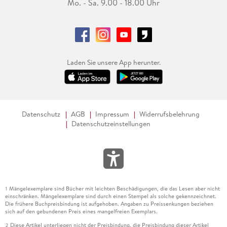
Mo. - Sa. 9.00 - 18.00 Uhr
Laden Sie unsere App herunter.
Datenschutz
AGB
Impressum
Widerrufsbelehrung
Datenschutzeinstellungen
Mängelexemplare sind Bücher mit leichten Beschädigungen, die das Lesen aber nicht
1
einschränken. Mängelexemplare sind durch einen Stempel als solche gekennzeichnet.
Die frühere Buchpreisbindung ist aufgehoben. Angaben zu Preissenkungen beziehen
sich auf den gebundenen Preis eines mangelfreien Exemplars.
Diese Artikel unterliegen nicht der Preisbindung, die Preisbindung dieser Artikel
2