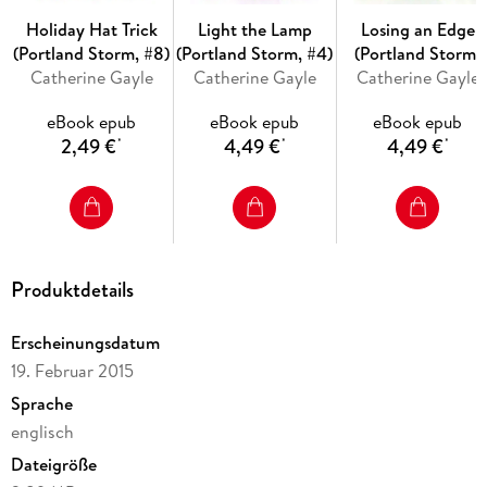
Holiday Hat Trick
Light the Lamp
Losing an Edge
The Portland Storm hockey romance series
(Portland Storm, #8)
(Portland Storm, #4)
(Portland Storm,
Catherine Gayle
Catherine Gayle
Catherine Gayle
#13)
1) Breakaway
eBook epub
eBook epub
eBook epub
2) On the Fly
2,49 €
4,49 €
4,49 €
*
*
*
3) Taking a Shot
4) Light the Lamp
5) Delay of Game
Produktdetails
6) Double Major
Erscheinungsdatum
7) In the Zone
19. Februar 2015
Sprache
8) Holiday Hat Trick
englisch
9) Comeback
Dateigröße