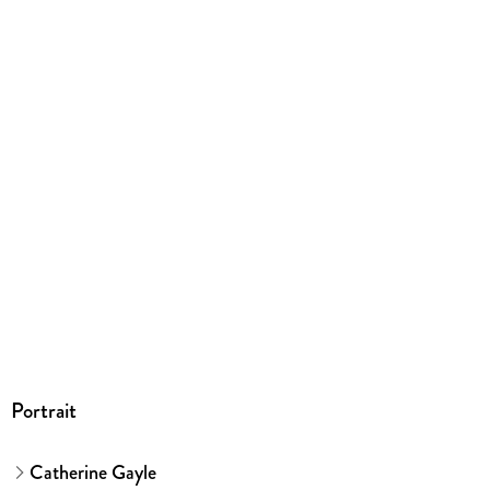
9781942177005
Portrait
Catherine Gayle