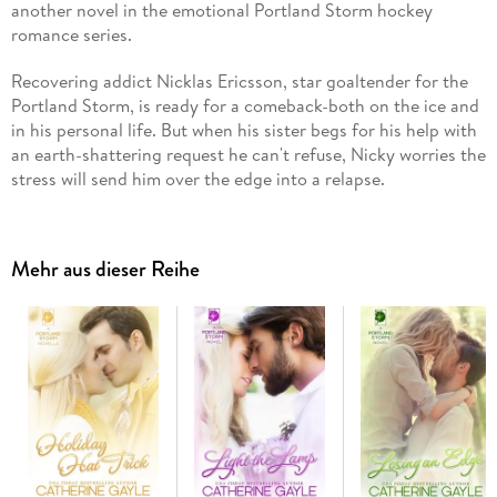
another novel in the emotional Portland Storm hockey
romance series.
Recovering addict Nicklas Ericsson, star goaltender for the
Portland Storm, is ready for a comeback-both on the ice and
in his personal life. But when his sister begs for his help with
an earth-shattering request he can't refuse, Nicky worries the
stress will send him over the edge into a relapse.
As the vice-president of a non-profit organization, Jessica
Lynch has worked with her fair share of addicts. She's always
Mehr aus dieser Reihe
managed to keep her distance and prevent them from pulling
at her heartstrings-but Nicky Ericsson proves to be the one
exception. Something about the goalie draws her to him.
With an instant and mutual attraction, Nicky and Jessica
explore the boundaries of their relationship. While Nicky
struggles with his recovery, Jessica fears he won't be able to
handle all that's been thrown his way. Will his addiction get
the best of him, or can Nicky pull off the Comeback of a
lifetime?