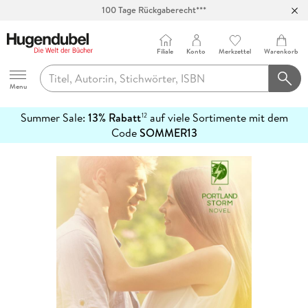
100 Tage Rückgaberecht***
Abholung in über 100 Filialen
Filiale
Konto
Merkzettel
Warenkorb
Hugendubel
Menu
Summer Sale:
13% Rabatt
auf viele Sortimente mit dem
12
mehr
Code
SOMMER13
erfahren