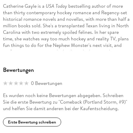
Catherine Gayle is a
USA Today
bestselling author of more
than thirty contemporary hockey romance and Regency-set
historical romance novels and novellas, with more than half a
million books sold. She's a transplanted Texan living in North
Carolina with two extremely spoiled felines. In her spare
time, she watches way too much hockey and reality TV, plans
fun things to do for the Nephew Monster's next visit, and
performs experiments in the kitchen which are rarely toxic.
Sign up for her newsletter to receive a free Portland Storm
Bewertungen
short story called ICE BREAKER, available only to newsletter
subscribers. http://eepurl. com/GXcwr
0 Bewertungen
Es wurden noch keine Bewertungen abgegeben. Schreiben
Sie die erste Bewertung zu "Comeback (Portland Storm, #9)"
und helfen Sie damit anderen bei der Kaufentscheidung.
Erste Bewertung schreiben