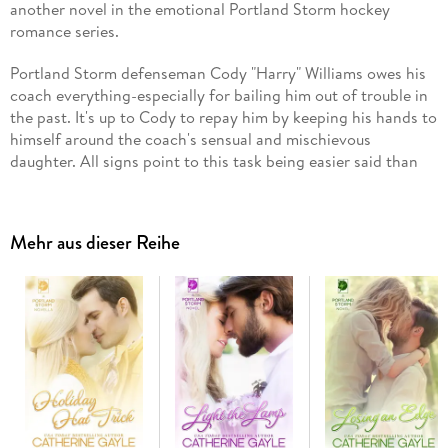
another novel in the emotional Portland Storm hockey
romance series.
Portland Storm defenseman Cody "Harry" Williams owes his
coach everything-especially for bailing him out of trouble in
the past. It's up to Cody to repay him by keeping his hands to
himself around the coach's sensual and mischievous
daughter. All signs point to this task being easier said than
done…
Up-and-coming fashion designer Dani Weber always gets
Mehr aus dieser Reihe
what she wants-and she wants Cody Williams. Cody's sexy,
geeky-chic bowties and hard-to-get attitude only make her
want him more, and Cody's resistance is fading… fast.
One call is all it would take to land Cody on the trading
block, ending their flirtation before it gains any traction.
Cody is squarely in the Defensive Zone, but the only way for
Cody and Dani to obtain what they really want is to go on
the offensive-together.