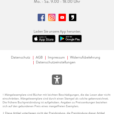
Mo. - Sa. 9.00 - 18.00 Uhr
Laden Sie unsere App herunter.
Datenschutz
AGB
Impressum
Widerrufsbelehrung
Datenschutzeinstellungen
Mängelexemplare sind Bücher mit leichten Beschädigungen, die das Lesen aber nicht
1
einschränken. Mängelexemplare sind durch einen Stempel als solche gekennzeichnet.
Die frühere Buchpreisbindung ist aufgehoben. Angaben zu Preissenkungen beziehen
sich auf den gebundenen Preis eines mangelfreien Exemplars.
Diese Artikel unterliegen nicht der Preisbindung, die Preisbindung dieser Artikel
2