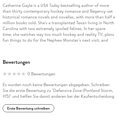
Catherine Gayle is a
USA Today
bestselling author of more
than thirty contemporary hockey romance and Regency-set
historical romance novels and novellas, with more than half a
million books sold. She's a transplanted Texan living in North
Carolina with two extremely spoiled felines. In her spare
time, she watches way too much hockey and reality TV, plans
fun things to do for the Nephew Monster's next visit, and
performs experiments in the kitchen which are rarely toxic.
Sign up for her newsletter to receive a free Portland Storm
Bewertungen
short story called ICE BREAKER, available only to newsletter
subscribers. http://eepurl. com/GXcwr
0 Bewertungen
Es wurden noch keine Bewertungen abgegeben. Schreiben
Sie die erste Bewertung zu "Defensive Zone (Portland Storm,
#15)" und helfen Sie damit anderen bei der Kaufentscheidung.
Erste Bewertung schreiben