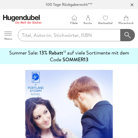
100 Tage Rückgaberecht***
Abholung in über 100 Filialen
Filiale
Konto
Merkzettel
Warenkorb
Hugendubel
Menu
Summer Sale:
13% Rabatt
auf viele Sortimente mit dem
12
mehr
Code
SOMMER13
erfahren