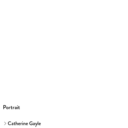
9781942177197
Portrait
Catherine Gayle