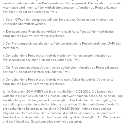
wurde aufgehoben oder der Preis wurde vom Verlag gesenkt. Die jeweils zutreffende
Alternative wird Ihnen auf der Artikelseite dargestellt. Angaben zu Preissenkungen
beziehen sich auf den vorherigen Preis.
Durch Öffnen der Leseprobe willigen Sie ein, dass Daten an den Anbieter der
3
Leseprobe übermittelt werden.
Der gebundene Preis dieses Artikels wird nach Ablauf des auf der Artikelseite
4
dargestellten Datums vom Verlag angehoben.
Der Preisvergleich bezieht sich auf die unverbindliche Preisempfehlung (UVP) des
5
Herstellers.
Der gebundene Preis dieses Artikels wurde vom Verlag gesenkt. Angaben zu
6
Preissenkungen beziehen sich auf den vorherigen Preis.
Die Preisbindung dieses Artikels wurde aufgehoben. Angaben zu Preissenkungen
7
beziehen sich auf den letzten gebundenen Preis.
Der gebundene Preis dieses Artikels wird nach Ablauf des auf der Artikelseite
8
dargestellten Datums vom Verlag angehoben.
Ihr Gutschein SOMMER13 gilt bis einschließlich 10.08.2026. Sie können den
12
Gutschein ausschließlich online einlösen unter www.hugendubel.de. Keine Bestellung
zur Abholung mit Zahlung in der Filiale möglich. Der Gutschein ist nicht gültig für
gesetzlich preisgebundene Artikel (deutschsprachige Bücher und eBooks) sowie für
preisgebundene Kalender, tolino shine (4016621130466), tolino select und das
Hugendubel Hörbuch Abo. Der Gutschein ist nicht mit anderen Gutscheinen und
Geschenkkarten kombinierbar. Eine Barauszahlung ist nicht möglich. Ein Weiterverkauf
und der Handel des Gutscheincodes sind nicht gestattet.