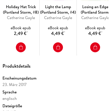
The Portland Storm hockey romance series
Holiday Hat Trick
Light the Lamp
Losing an Edge
(Portland Storm, #8)
(Portland Storm, #4)
(Portland Storm,
1) Breakaway
Catherine Gayle
Catherine Gayle
Catherine Gayle
#13)
2) On the Fly
eBook epub
eBook epub
eBook epub
2,49 €
4,49 €
4,49 €
*
*
*
3) Taking a Shot
4) Light the Lamp
5) Delay of Game
Produktdetails
6) Double Major
7) In the Zone
Erscheinungsdatum
23. März 2017
8) Holiday Hat Trick
Sprache
9) Comeback
englisch
Dateigröße
10) Dropping Gloves