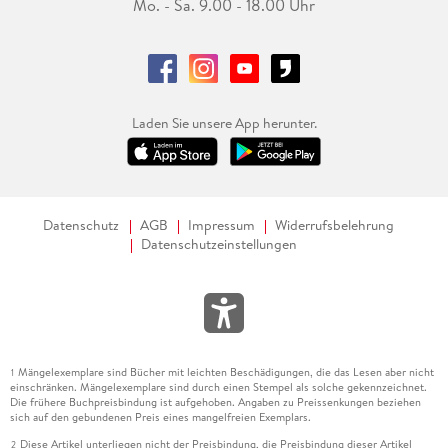
Mo. - Sa. 9.00 - 18.00 Uhr
Laden Sie unsere App herunter.
Datenschutz
AGB
Impressum
Widerrufsbelehrung
Datenschutzeinstellungen
Mängelexemplare sind Bücher mit leichten Beschädigungen, die das Lesen aber nicht
1
einschränken. Mängelexemplare sind durch einen Stempel als solche gekennzeichnet.
Die frühere Buchpreisbindung ist aufgehoben. Angaben zu Preissenkungen beziehen
sich auf den gebundenen Preis eines mangelfreien Exemplars.
Diese Artikel unterliegen nicht der Preisbindung, die Preisbindung dieser Artikel
2