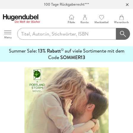
100 Tage Rückgaberecht***
Abholung in über 100 Filialen
Filiale
Konto
Merkzettel
Warenkorb
Hugendubel
Menu
Summer Sale:
13% Rabatt
auf viele Sortimente mit dem
12
mehr
Code
SOMMER13
erfahren