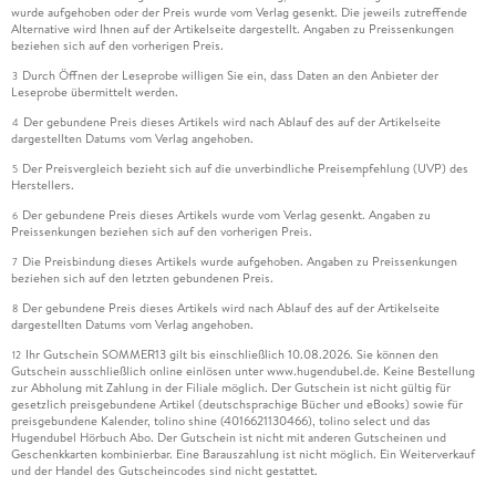
wurde aufgehoben oder der Preis wurde vom Verlag gesenkt. Die jeweils zutreffende
Alternative wird Ihnen auf der Artikelseite dargestellt. Angaben zu Preissenkungen
beziehen sich auf den vorherigen Preis.
Durch Öffnen der Leseprobe willigen Sie ein, dass Daten an den Anbieter der
3
Leseprobe übermittelt werden.
Der gebundene Preis dieses Artikels wird nach Ablauf des auf der Artikelseite
4
dargestellten Datums vom Verlag angehoben.
Der Preisvergleich bezieht sich auf die unverbindliche Preisempfehlung (UVP) des
5
Herstellers.
Der gebundene Preis dieses Artikels wurde vom Verlag gesenkt. Angaben zu
6
Preissenkungen beziehen sich auf den vorherigen Preis.
Die Preisbindung dieses Artikels wurde aufgehoben. Angaben zu Preissenkungen
7
beziehen sich auf den letzten gebundenen Preis.
Der gebundene Preis dieses Artikels wird nach Ablauf des auf der Artikelseite
8
dargestellten Datums vom Verlag angehoben.
Ihr Gutschein SOMMER13 gilt bis einschließlich 10.08.2026. Sie können den
12
Gutschein ausschließlich online einlösen unter www.hugendubel.de. Keine Bestellung
zur Abholung mit Zahlung in der Filiale möglich. Der Gutschein ist nicht gültig für
gesetzlich preisgebundene Artikel (deutschsprachige Bücher und eBooks) sowie für
preisgebundene Kalender, tolino shine (4016621130466), tolino select und das
Hugendubel Hörbuch Abo. Der Gutschein ist nicht mit anderen Gutscheinen und
Geschenkkarten kombinierbar. Eine Barauszahlung ist nicht möglich. Ein Weiterverkauf
und der Handel des Gutscheincodes sind nicht gestattet.