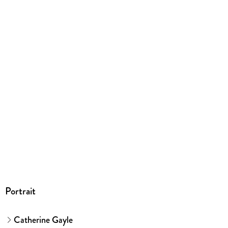
9781942177128
Portrait
Catherine Gayle