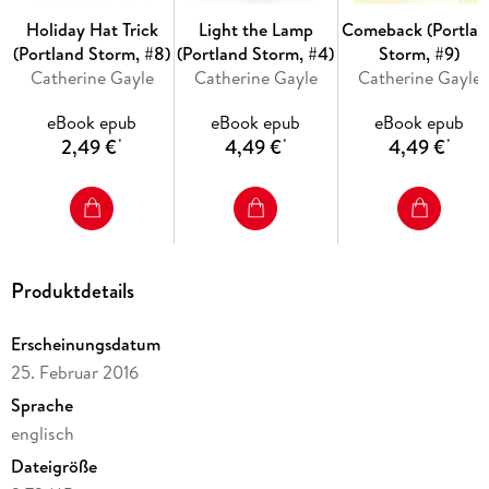
1) Breakaway
Holiday Hat Trick
Light the Lamp
Comeback (Portlan
(Portland Storm, #8)
(Portland Storm, #4)
Storm, #9)
2) On the Fly
Catherine Gayle
Catherine Gayle
Catherine Gayle
3) Taking a Shot
eBook epub
eBook epub
eBook epub
2,49 €
4,49 €
4,49 €
*
*
*
4) Light the Lamp
5) Delay of Game
6) Double Major
Produktdetails
7) In the Zone
8) Holiday Hat Trick
Erscheinungsdatum
25. Februar 2016
9) Comeback
Sprache
10) Dropping Gloves
englisch
Dateigröße
11) Home Ice