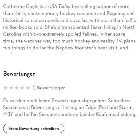
Catherine Gayle is a
USA Today
bestselling author of more
than thirty contemporary hockey romance and Regency-set
historical romance novels and novellas, with more than half a
million books sold. She's a transplanted Texan living in North
Carolina with two extremely spoiled felines. In her spare
time, she watches way too much hockey and reality TV, plans
fun things to do for the Nephew Monster's next visit, and
performs experiments in the kitchen which are rarely toxic.
Sign up for her newsletter to receive a free Portland Storm
Bewertungen
short story called ICE BREAKER, available only to newsletter
subscribers. http://eepurl. com/GXcwr
0 Bewertungen
Es wurden noch keine Bewertungen abgegeben. Schreiben
Sie die erste Bewertung zu "Losing an Edge (Portland Storm,
#13)" und helfen Sie damit anderen bei der Kaufentscheidung.
Erste Bewertung schreiben