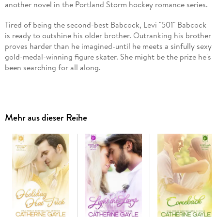
another novel in the Portland Storm hockey romance series.
Tired of being the second-best Babcock, Levi "501" Babcock
is ready to outshine his older brother. Outranking his brother
proves harder than he imagined-until he meets a sinfully sexy
gold-medal-winning figure skater. She might be the prize he's
been searching for all along.
Bubbly and spirited Cadence Johnson is determined to
escape the shackles of her former partner. Moving to
Portland gives her the fresh start she's craved, but the last
Mehr aus dieser Reihe
thing she can afford is a distraction like Levi Babcock.
When Cadence's past comes back to threaten her and her life
is on the line, Levi might be the safety net she never realized
she needed. But will Levi still care about Losing an Edge to
his biggest rival, or can he finally step out of his brother's
shadow to become the hero in his own game?
The Portland Storm hockey romance series