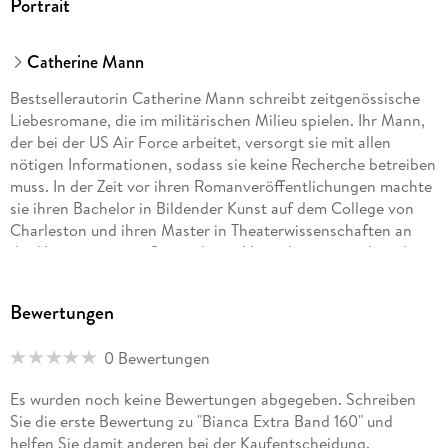
Portrait
Catherine Mann
Bestsellerautorin Catherine Mann schreibt zeitgenössische
Liebesromane, die im militärischen Milieu spielen. Ihr Mann,
der bei der US Air Force arbeitet, versorgt sie mit allen
nötigen Informationen, sodass sie keine Recherche betreiben
muss. In der Zeit vor ihren Romanveröffentlichungen machte
sie ihren Bachelor in Bildender Kunst auf dem College von
Charleston und ihren Master in Theaterwissenschaften an
der Universität von Queensboro. Heute kann sie sich in die
Liste von namhaften Gewinnern des RITA Awards einreihen.
Ihrem Ehemann, einem Piloten, folgt sie durch die ganze
Bewertungen
Welt, im Schlepptau ihre vier Kinder, einen Hund und eine
Katze. Die Erlebnisse an ihren unterschiedlichen Wohnorten
0 Bewertungen
bieten ihr endlosen Stoff für weitere Romane.
Es wurden noch keine Bewertungen abgegeben. Schreiben
Sie die erste Bewertung zu "Bianca Extra Band 160" und
helfen Sie damit anderen bei der Kaufentscheidung.