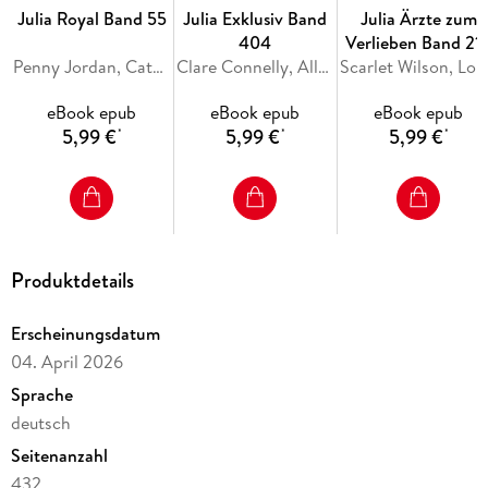
überzeugte Junggeselle bleibt an ihrer Seite. Und wird mit
Julia Royal Band 55
Julia Exklusiv Band
Julia Ärzte zum
dem ersten Schrei des Babys zum Familienmenschen . . .
404
Verlieben Band 21
Penny Jordan, Catherine George, Sara Craven
Clare Connelly, Ally Blake, Maya Blake
Scarlet Wils
EINE FOLGENREICHE NACHT von JULES BENNETT
eBook epub
eBook epub
eBook epub
Kate McCoy organisiert immer alles bis ins kleinste Detail!
5,99 €
5,99 €
5,99 €
*
*
*
Doch dann lässt sie sich spontan auf eine Nacht mit ihrem
besten Freund Gray ein und wird schwanger. Von dem
tätowierten sexy Barbesitzer, der so gar nicht in ihr sorgsam
geregeltes Leben passt
Produktdetails
Erscheinungsdatum
04. April 2026
Sprache
deutsch
Seitenanzahl
432