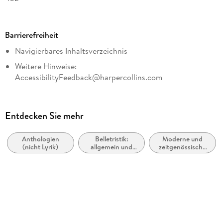
Dateigröße
1,06 MB
Barrierefreiheit
Reihe
Navigierbares Inhaltsverzeichnis
CORA Verlag
Weitere Hinweise:
Autor/Autorin
AccessibilityFeedback@harpercollins.com
Catherine Mann, Sasha Summers, Christine Rimmer, Jules
Bennett
Übersetzung
Entdecken Sie mehr
Stefanie Rose, Stephanie Thoma-Kellner, Susanne
Weißgerber, Valeska Schorling
Anthologien
Belletristik:
Moderne und
Verlag/Hersteller
(nicht Lyrik)
allgemein und
zeitgenössische
literarisch, nicht
Liebesromane /
CORA Verlag
nach Genre
Romance
Kopierschutz
mit Wasserzeichen versehen
Family Sharing
Ja