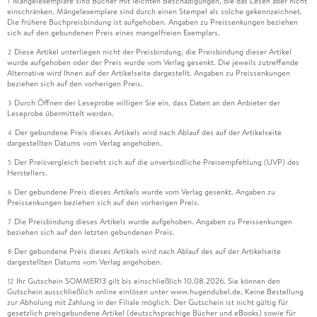
Mängelexemplare sind Bücher mit leichten Beschädigungen, die das Lesen aber nicht
1
einschränken. Mängelexemplare sind durch einen Stempel als solche gekennzeichnet.
Die frühere Buchpreisbindung ist aufgehoben. Angaben zu Preissenkungen beziehen
sich auf den gebundenen Preis eines mangelfreien Exemplars.
Diese Artikel unterliegen nicht der Preisbindung, die Preisbindung dieser Artikel
2
wurde aufgehoben oder der Preis wurde vom Verlag gesenkt. Die jeweils zutreffende
Alternative wird Ihnen auf der Artikelseite dargestellt. Angaben zu Preissenkungen
beziehen sich auf den vorherigen Preis.
Durch Öffnen der Leseprobe willigen Sie ein, dass Daten an den Anbieter der
3
Leseprobe übermittelt werden.
Der gebundene Preis dieses Artikels wird nach Ablauf des auf der Artikelseite
4
dargestellten Datums vom Verlag angehoben.
Der Preisvergleich bezieht sich auf die unverbindliche Preisempfehlung (UVP) des
5
Herstellers.
Der gebundene Preis dieses Artikels wurde vom Verlag gesenkt. Angaben zu
6
Preissenkungen beziehen sich auf den vorherigen Preis.
Die Preisbindung dieses Artikels wurde aufgehoben. Angaben zu Preissenkungen
7
beziehen sich auf den letzten gebundenen Preis.
Der gebundene Preis dieses Artikels wird nach Ablauf des auf der Artikelseite
8
dargestellten Datums vom Verlag angehoben.
Ihr Gutschein SOMMER13 gilt bis einschließlich 10.08.2026. Sie können den
12
Gutschein ausschließlich online einlösen unter www.hugendubel.de. Keine Bestellung
zur Abholung mit Zahlung in der Filiale möglich. Der Gutschein ist nicht gültig für
gesetzlich preisgebundene Artikel (deutschsprachige Bücher und eBooks) sowie für