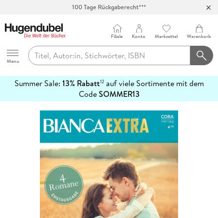
100 Tage Rückgaberecht***
Abholung in über 100 Filialen
Filiale
Konto
Merkzettel
Warenkorb
Hugendubel
Menu
Summer Sale:
13% Rabatt
auf viele Sortimente mit dem
12
mehr
Code
SOMMER13
erfahren