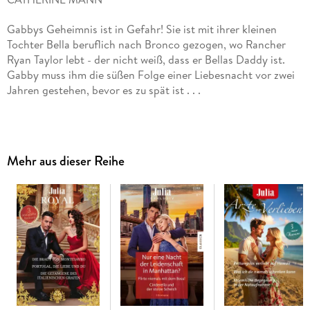
Gabbys Geheimnis ist in Gefahr! Sie ist mit ihrer kleinen
Tochter Bella beruflich nach Bronco gezogen, wo Rancher
Ryan Taylor lebt - der nicht weiß, dass er Bellas Daddy ist.
Gabby muss ihm die süßen Folge einer Liebesnacht vor zwei
Jahren gestehen, bevor es zu spät ist . . .
AMOR MIT VIER PFOTEN von SASHA SUMMERS
Hayden Mitchell bezweifelt, dass Lizzie Vega sich als neue
Mehr aus dieser Reihe
Besitzerin für die Labrador-Hündin Sierra aus seinem
Tierheim eignet. Bis die aparte Kunstprofessorin während
eines Sturms auf seiner Ranch strandet. Ist sie doch die
Richtige für Sierra - und ihn?
UNSER SCHICKSAL IST DIE LIEBE von CHRISTINE RIMMER
Gabe Bravo will die junge Witwe und werdende Mutter Mary
dazu bringen, ihr Land zu verkaufen. Aber sie weigert sich
nicht nur, sie liegt auch plötzlich in den Wehen! Der