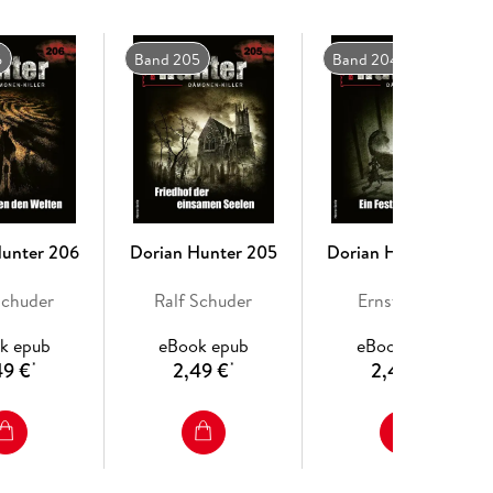
6
Band 205
Band 204
Hunter 206
Dorian Hunter 205
Dorian Hunter 204
Schuder
Ralf Schuder
Ernst Vlcek
k epub
eBook epub
eBook epub
49 €
2,49 €
2,49 €
*
*
*