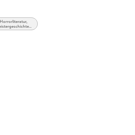
Horrorliteratur,
istergeschichten
d Übernatürliches