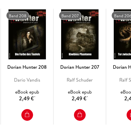
Band 208
Band 207
Band 20
Dorian Hunter 208
Dorian Hunter 207
Dorian 
Dario Vandis
Ralf Schuder
Ralf 
eBook epub
eBook epub
eBoo
2,49 €
2,49 €
2,
*
*