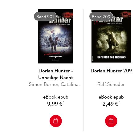
Band 901
Band 209
Dorian Hunter -
Dorian Hunter 209
Unheilige Nacht
Simon Borner, Catalina Corvo, Logan Dee, Jörg Kleudgen, Catherine Parker
Ralf Schuder
eBook epub
eBook epub
9,99 €
2,49 €
*
*