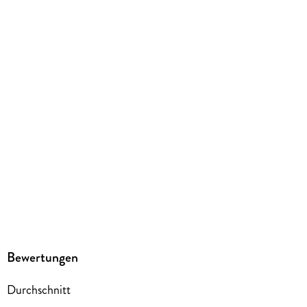
9798227471864
16. Paxtons überraschendes Familienglück
Bewertungen
Durchschnitt