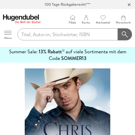
100 Tage Rückgaberecht***
Abholung in über 100 Filialen
Filiale
Konto
Merkzettel
Warenkorb
Hugendubel
Menu
Summer Sale:
13% Rabatt
auf viele Sortimente mit dem
12
mehr
Code
SOMMER13
erfahren