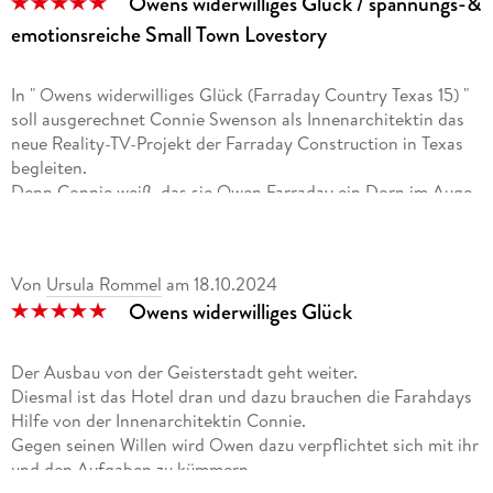
Owens widerwilliges Glück / spannungs-&
emotionsreiche Small Town Lovestory
In " Owens widerwilliges Glück (Farraday Country Texas 15) "
soll ausgerechnet Connie Swenson als Innenarchitektin das
neue Reality-TV-Projekt der Farraday Construction in Texas
begleiten.
Denn Connie weiß, das sie Owen Farraday ein Dorn im Auge
ist, da sie das Budget meinst ausreizt und dieser für die
Einhaltung selbiges zuständig ist.
Auch Owen ist zunächst nicht begeistert, das ausgerechnet
Von
Ursula Rommel
am
18.10.2024
Connie den nächsten Bauabschnitt in Sadieville betreuen
Owens widerwilliges Glück
soll, fürchtet er doch über zu hohe Ausgaben.
Doch im Tuckers Bluff angekommen werden beide von dem
jeweils anderen überrascht, als sie sich und ihr handeln
Der Ausbau von der Geisterstadt geht weiter.
besser kennenlernen.
Diesmal ist das Hotel dran und dazu brauchen die Farahdays
Jedoch hat auch Tante Eileen wieder ein Auge auf beide, denn
Hilfe von der Innenarchitektin Connie.
Gray läuft beiden oft genug über denn Weg.
Gegen seinen Willen wird Owen dazu verpflichtet sich mit ihr
Und während das Hotel in der ehemaligen Geisterstadt zum
und den Aufgaben zu kümmern.
neuem Leben erwacht, Sponsoren gehätschelt werden
Nach anfänglichen Schwierigkeiten finden die Beiden einen