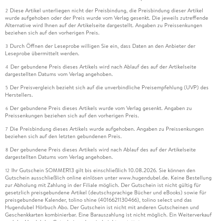
Diese Artikel unterliegen nicht der Preisbindung, die Preisbindung dieser Artikel
2
wurde aufgehoben oder der Preis wurde vom Verlag gesenkt. Die jeweils zutreffende
Alternative wird Ihnen auf der Artikelseite dargestellt. Angaben zu Preissenkungen
beziehen sich auf den vorherigen Preis.
Durch Öffnen der Leseprobe willigen Sie ein, dass Daten an den Anbieter der
3
Leseprobe übermittelt werden.
Der gebundene Preis dieses Artikels wird nach Ablauf des auf der Artikelseite
4
dargestellten Datums vom Verlag angehoben.
Der Preisvergleich bezieht sich auf die unverbindliche Preisempfehlung (UVP) des
5
Herstellers.
Der gebundene Preis dieses Artikels wurde vom Verlag gesenkt. Angaben zu
6
Preissenkungen beziehen sich auf den vorherigen Preis.
Die Preisbindung dieses Artikels wurde aufgehoben. Angaben zu Preissenkungen
7
beziehen sich auf den letzten gebundenen Preis.
Der gebundene Preis dieses Artikels wird nach Ablauf des auf der Artikelseite
8
dargestellten Datums vom Verlag angehoben.
Ihr Gutschein SOMMER13 gilt bis einschließlich 10.08.2026. Sie können den
12
Gutschein ausschließlich online einlösen unter www.hugendubel.de. Keine Bestellung
zur Abholung mit Zahlung in der Filiale möglich. Der Gutschein ist nicht gültig für
gesetzlich preisgebundene Artikel (deutschsprachige Bücher und eBooks) sowie für
preisgebundene Kalender, tolino shine (4016621130466), tolino select und das
Hugendubel Hörbuch Abo. Der Gutschein ist nicht mit anderen Gutscheinen und
Geschenkkarten kombinierbar. Eine Barauszahlung ist nicht möglich. Ein Weiterverkauf