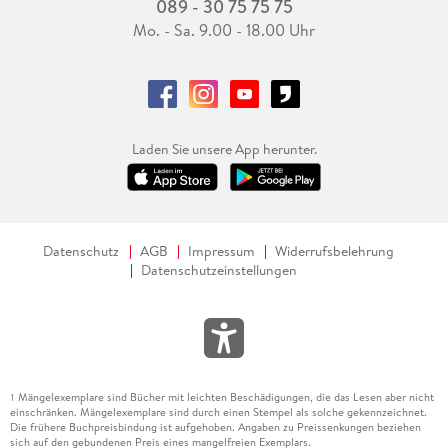
089 - 30 75 75 75
Mo. - Sa. 9.00 - 18.00 Uhr
Laden Sie unsere App herunter.
Datenschutz
AGB
Impressum
Widerrufsbelehrung
Datenschutzeinstellungen
Mängelexemplare sind Bücher mit leichten Beschädigungen, die das Lesen aber nicht
1
einschränken. Mängelexemplare sind durch einen Stempel als solche gekennzeichnet.
Die frühere Buchpreisbindung ist aufgehoben. Angaben zu Preissenkungen beziehen
sich auf den gebundenen Preis eines mangelfreien Exemplars.