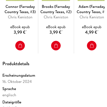
Herzlich willkommen in Farraday Country, Texas - die Heimat
Connor (Farraday
Brooks (Farraday
Adam (Farraday
der Familie Farraday. Entdecken Sie die malerische Kleinstadt
Country Texas, #3)
Country Texas, #2)
Country Texas, #1)
Tuckers Bluff - ein Ort zum Wohlfühlen, in dem Freundschaft,
Chris Keniston
Chris Keniston
Chris Keniston
eBook epub
eBook epub
eBook epub
3,99 €
3,99 €
4,99 €
*
*
*
Produktdetails
Erscheinungsdatum
16. Oktober 2024
Sprache
englisch
Dateigröße