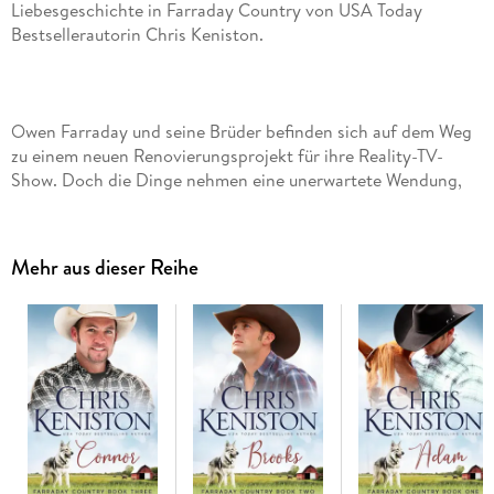
Liebesgeschichte in Farraday Country von USA Today
Owen Farraday und seine Brüder befinden sich auf dem Weg
zu einem neuen Renovierungsprojekt für ihre Reality-TV-
Show. Doch die Dinge nehmen eine unerwartete Wendung,
als die Innenarchitektin Connie Swenson zum Team stößt.
Funken fliegen, während sie versuchen, ihre Sponsoren und
die Stadt bei Laune zu halten. Aber werden
Mehr aus dieser Reihe
Missverständnisse, Streitereien und Missgeschicke alles
Findet es heraus in dieser geselligen und charmanten