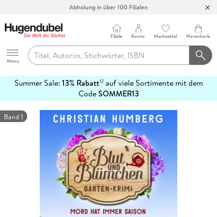
Abholung in über 100 Filialen
Filiale
Konto
Merkzettel
Warenkorb
Hugendubel
Menu
Summer Sale:
13% Rabatt
auf viele Sortimente mit dem
12
mehr
Code
SOMMER13
erfahren
Band 1