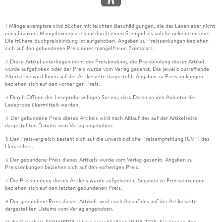
Mängelexemplare sind Bücher mit leichten Beschädigungen, die das Lesen aber nicht
1
einschränken. Mängelexemplare sind durch einen Stempel als solche gekennzeichnet.
Die frühere Buchpreisbindung ist aufgehoben. Angaben zu Preissenkungen beziehen
sich auf den gebundenen Preis eines mangelfreien Exemplars.
Diese Artikel unterliegen nicht der Preisbindung, die Preisbindung dieser Artikel
2
wurde aufgehoben oder der Preis wurde vom Verlag gesenkt. Die jeweils zutreffende
Alternative wird Ihnen auf der Artikelseite dargestellt. Angaben zu Preissenkungen
beziehen sich auf den vorherigen Preis.
Durch Öffnen der Leseprobe willigen Sie ein, dass Daten an den Anbieter der
3
Leseprobe übermittelt werden.
Der gebundene Preis dieses Artikels wird nach Ablauf des auf der Artikelseite
4
dargestellten Datums vom Verlag angehoben.
Der Preisvergleich bezieht sich auf die unverbindliche Preisempfehlung (UVP) des
5
Herstellers.
Der gebundene Preis dieses Artikels wurde vom Verlag gesenkt. Angaben zu
6
Preissenkungen beziehen sich auf den vorherigen Preis.
Die Preisbindung dieses Artikels wurde aufgehoben. Angaben zu Preissenkungen
7
beziehen sich auf den letzten gebundenen Preis.
Der gebundene Preis dieses Artikels wird nach Ablauf des auf der Artikelseite
8
dargestellten Datums vom Verlag angehoben.
Ihr Gutschein SOMMER13 gilt bis einschließlich 10.08.2026. Sie können den