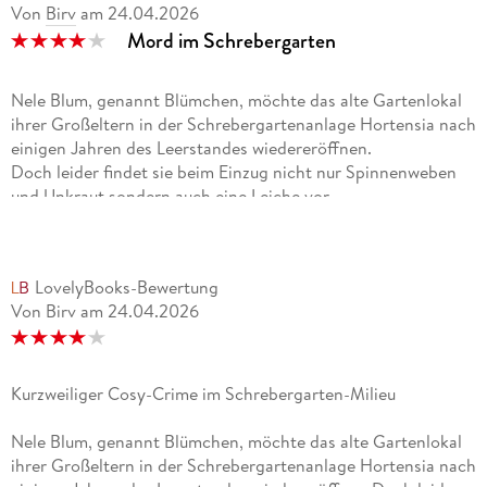
Von
Birv
am
24.04.2026
Mord im Schrebergarten
Nele Blum, genannt Blümchen, möchte das alte Gartenlokal
ihrer Großeltern in der Schrebergartenanlage Hortensia nach
einigen Jahren des Leerstandes wiedereröffnen.
Doch leider findet sie beim Einzug nicht nur Spinnenweben
und Unkraut sondern auch eine Leiche vor....
Der Einstiegsroman in die Cosy-Crime-Reihe " Blut und
Blümchen" entführt die Leser direkt ins heimatliche
LovelyBooks-Bewertung
Schrebergartenmilieu. Die kauzigen aber liebenswerten
Von Birv
am
24.04.2026
Schrebergärtner, der etwas langsame aber sehr
gutaussehende Dorfpolizist und natürlich die Hauptperson
Nele machen diesen Krimi lesenswert.
Leider kam die Vorgeschichte um Nele für meinen
Kurzweiliger Cosy-Crime im Schrebergarten-Milieu
Geschmack etwas zu kurz aber vielleicht wird der Autor dazu
in den Folgebänden noch etwas preisgeben.
Nele Blum, genannt Blümchen, möchte das alte Gartenlokal
Dazu ein auffälliges aber gut gestaltetes Cover welches
ihrer Großeltern in der Schrebergartenanlage Hortensia nach
sofort erkennen lässt wo die Geschichte spielt