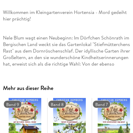
Willkommen im Kleingartenverein Hortensia - Mord gedeiht
hier prächtig!
Nele Blum wagt einen Neubeginn: Im Dörfchen Schönrath im
Bergischen Land weckt sie das Gartenlokal "Stiefmütterchens
Rast" aus dem Dornröschenschlaf. Der idyllische Garten ihrer
Großeltern, an den sie wunderschöne Kindheitserinnerungen
hat, erweist sich als die richtige Wahl: Von der ebenso
liebenswerten wie schrulligen Stammbelegschaft der
Hortensia wird sie mit offenen Armen empfangen. Und Nele
entdeckt schnell, dass sie nicht nur ein unerwartetes Talent
Mehr aus dieser Reihe
als Gastronomin, sondern auch als Detektivin hat. Erik
Gertner freut's - der einzige Polizist des Ortes ist zwar ein
lieber Kerl (und gutaussehend), aber nicht unbedingt mit
Band 9
Band 8
Band 7
einer Spürnase gesegnet.
Über diese Folge: