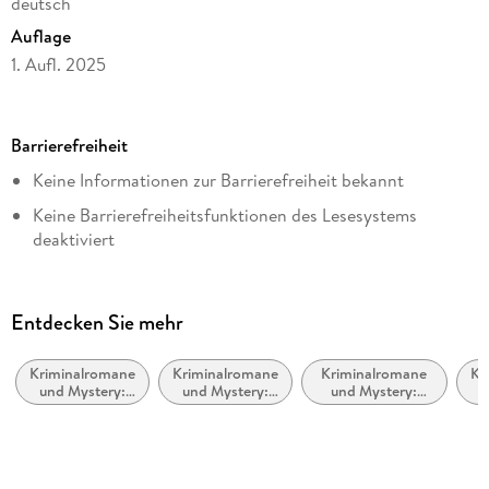
deutsch
Auflage
1. Aufl. 2025
Seitenanzahl
120
Barrierefreiheit
Dateigröße
Keine Informationen zur Barrierefreiheit bekannt
3,23 MB
Keine Barrierefreiheitsfunktionen des Lesesystems
Reihe
deaktiviert
Den Mörder sucht immer der Gärtner, 1
Navigierbares Inhaltsverzeichnis
Autor/Autorin
Logische Lesereihenfolge eingehalten
Christian Humberg
Entdecken Sie mehr
Inhalt auch ohne Farbwahrnehmung verständlich
Verlag/Hersteller
dargestellt
beTHRILLED
Kriminalromane
Kriminalromane
Kriminalromane
Kr
und Mystery:
und Mystery:
und Mystery:
u
Alle Texte können angepasst werden
Originalsprache
Cosy Mystery
Humor
Privatdetektiv /
Amateurdetektive
deutsch
Kopierschutz