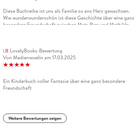
Diese Buchreihe ist uns als Familie so ans Herz gewachsen.
Wie wunderwunderschön ist diese Geschichte über eine ganz
besondere Freundschaft zwischen Mats Piep und Mathilde
Vogelscheuch. Wir haben sie gemeinsam mit unserer Tochter
(7) gelesen und restlos alle haben mitgefiebert, gelacht und
geweint. Die fantastischen Elemente, der Wortwitz, die tiefen
LovelyBooks-Bewertung
Emotionen einfach unbeschreiblich... Danke, Herr
Von Medienwoelin
am
17.03.2025
Wunderlich, dass sie eine so tolle Geschichte geschrieben
haben, die für immer in unseren Herzen bleiben wird!¿¿
Ein Kinderbuch voller Fantasie über eine ganz besondere
Freundschaft
Weitere Bewertungen zeigen