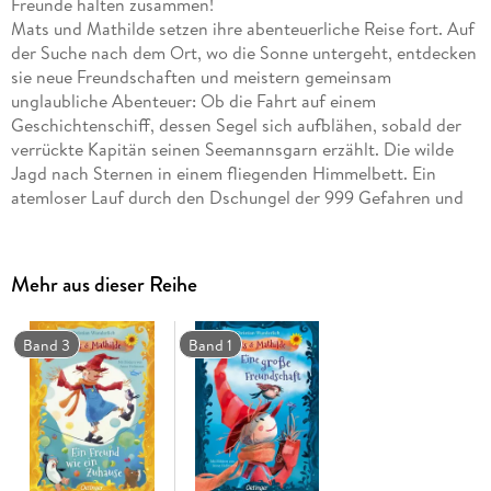
Freunde halten zusammen!
Mats und Mathilde setzen ihre abenteuerliche Reise fort. Auf
der Suche nach dem Ort, wo die Sonne untergeht, entdecken
sie neue Freundschaften und meistern gemeinsam
unglaubliche Abenteuer: Ob die Fahrt auf einem
Geschichtenschiff, dessen Segel sich aufblähen, sobald der
verrückte Kapitän seinen Seemannsgarn erzählt. Die wilde
Jagd nach Sternen in einem fliegenden Himmelbett. Ein
atemloser Lauf durch den Dschungel der 999 Gefahren und
die Begegnung mit einem fauchenden Föhn in der Wüste
Sahaara. Mats und Mathilde müssen einander ein ums andere
Mal retten, doch sie verlieren nie den Mut. Denn wahre
Mehr aus dieser Reihe
Freunde sind immer füreinander da.
Mats und Mathilde 2. Eine abenteuerliche Reise: Mathilde
Vogelscheuch und Mats Piep reisen durch eine Welt voller
Band 3
Band 1
Wunder und Geheimnisse
- Gemeinsam Ängste überwinden: Abenteuerliche
Vorlesegeschichte für Kinder ab 5 Jahren über die tiefe
Freundschaft zwischen einer Vogelscheuche und einem
Vogel.