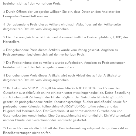
beziehen sich auf den vorherigen Preis.
Durch Öffnen der Leseprobe willigen Sie ein, dass Daten an den Anbieter der
3
Leseprobe übermittelt werden.
Der gebundene Preis dieses Artikels wird nach Ablauf des auf der Artikelseite
4
dargestellten Datums vom Verlag angehoben.
Der Preisvergleich bezieht sich auf die unverbindliche Preisempfehlung (UVP) des
5
Herstellers.
Der gebundene Preis dieses Artikels wurde vom Verlag gesenkt. Angaben zu
6
Preissenkungen beziehen sich auf den vorherigen Preis.
Die Preisbindung dieses Artikels wurde aufgehoben. Angaben zu Preissenkungen
7
beziehen sich auf den letzten gebundenen Preis.
Der gebundene Preis dieses Artikels wird nach Ablauf des auf der Artikelseite
8
dargestellten Datums vom Verlag angehoben.
Ihr Gutschein SOMMER13 gilt bis einschließlich 10.08.2026. Sie können den
12
Gutschein ausschließlich online einlösen unter www.hugendubel.de. Keine Bestellung
zur Abholung mit Zahlung in der Filiale möglich. Der Gutschein ist nicht gültig für
gesetzlich preisgebundene Artikel (deutschsprachige Bücher und eBooks) sowie für
preisgebundene Kalender, tolino shine (4016621130466), tolino select und das
Hugendubel Hörbuch Abo. Der Gutschein ist nicht mit anderen Gutscheinen und
Geschenkkarten kombinierbar. Eine Barauszahlung ist nicht möglich. Ein Weiterverkauf
und der Handel des Gutscheincodes sind nicht gestattet.
Leider können wir die Echtheit der Kundenbewertung aufgrund der großen Zahl an
15
Einzelbewertungen nicht prüfen.