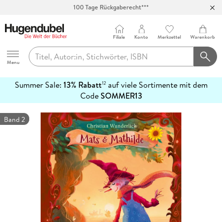
100 Tage Rückgaberecht***
Abholung in über 100 Filialen
Filiale
Konto
Merkzettel
Warenkorb
Hugendubel
Menu
Summer Sale:
13% Rabatt
auf viele Sortimente mit dem
12
mehr
Code
SOMMER13
erfahren
Band 2