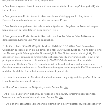
Der Preisvergleich bezieht sich auf die unverbindliche Preisempfehlung (UVP) des
5
Herstellers.
Der gebundene Preis dieses Artikels wurde vom Verlag gesenkt. Angaben zu
6
Preissenkungen beziehen sich auf den vorherigen Preis.
Die Preisbindung dieses Artikels wurde aufgehoben. Angaben zu Preissenkungen
7
beziehen sich auf den letzten gebundenen Preis.
Der gebundene Preis dieses Artikels wird nach Ablauf des auf der Artikelseite
8
dargestellten Datums vom Verlag angehoben.
Ihr Gutschein SOMMER13 gilt bis einschließlich 10.08.2026. Sie können den
12
Gutschein ausschließlich online einlösen unter www.hugendubel.de. Keine Bestellung
zur Abholung mit Zahlung in der Filiale möglich. Der Gutschein ist nicht gültig für
gesetzlich preisgebundene Artikel (deutschsprachige Bücher und eBooks) sowie für
preisgebundene Kalender, tolino shine (4016621130466), tolino select und das
Hugendubel Hörbuch Abo. Der Gutschein ist nicht mit anderen Gutscheinen und
Geschenkkarten kombinierbar. Eine Barauszahlung ist nicht möglich. Ein Weiterverkauf
und der Handel des Gutscheincodes sind nicht gestattet.
Leider können wir die Echtheit der Kundenbewertung aufgrund der großen Zahl an
15
Einzelbewertungen nicht prüfen.
Alle Informationen zur Tiefpreisgarantie finden Sie
hier
16
Alle Preise verstehen sich inkl. der gesetzlichen MwSt. Informationen über den
*
Versand und anfallende Versandkosten finden Sie
hier
Alle online gekauften Versandartikel beinhalten ein erweitertes Rückgaberecht von
***