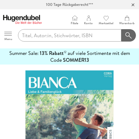
100 Tage Rückgaberecht***
Abholung in über 100 Filialen
Filiale
Konto
Merkzettel
Warenkorb
Hugendubel
Menu
Summer Sale:
13% Rabatt
auf viele Sortimente mit dem
12
mehr
Code
SOMMER13
erfahren