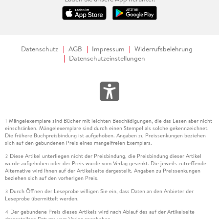
Datenschutz
AGB
Impressum
Widerrufsbelehrung
Datenschutzeinstellungen
Mängelexemplare sind Bücher mit leichten Beschädigungen, die das Lesen aber nicht
1
einschränken. Mängelexemplare sind durch einen Stempel als solche gekennzeichnet.
Die frühere Buchpreisbindung ist aufgehoben. Angaben zu Preissenkungen beziehen
sich auf den gebundenen Preis eines mangelfreien Exemplars.
Diese Artikel unterliegen nicht der Preisbindung, die Preisbindung dieser Artikel
2
wurde aufgehoben oder der Preis wurde vom Verlag gesenkt. Die jeweils zutreffende
Alternative wird Ihnen auf der Artikelseite dargestellt. Angaben zu Preissenkungen
beziehen sich auf den vorherigen Preis.
Durch Öffnen der Leseprobe willigen Sie ein, dass Daten an den Anbieter der
3
Leseprobe übermittelt werden.
Der gebundene Preis dieses Artikels wird nach Ablauf des auf der Artikelseite
4
dargestellten Datums vom Verlag angehoben.