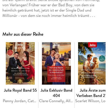
von Verlangen! Früher war er der Bad Boy, von dem sie
heimlich geträumt hat, jetzt ist er der Single Dad und
Millionär - von dem sie noch immer heimlich träumt . . .
Mehr aus dieser Reihe
Julia Royal Band 55
Julia Exklusiv Band
Julia Ärzte zum
404
Verlieben Band 21
Penny Jordan, Catherine George, Sara Craven
Clare Connelly, Ally Blake, Maya Blake
Scarlet Wils