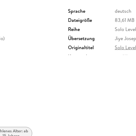
Sprache
deutsch
Dateigröße
83,61 MB
Reihe
Solo Level
io)
Übersetzung
Jiye Jose
Originaltitel
Solo Leve
Kopierschutz
mit Wasse
Produktart
EBOOK
ISBN
9783963
lenes Alter: ab
. 15 Jahren