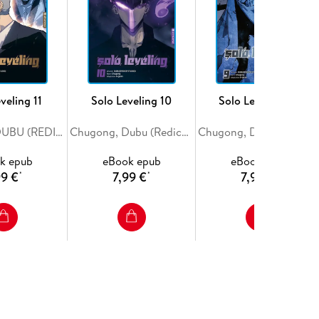
veling 11
Solo Leveling 10
Solo Leveling 09
Chugong, DUBU (REDICE STUDIO), h-goon
Chugong, Dubu (Redice Studio)
Chugong, DUBU (REDICE STUDIO)
k epub
eBook epub
eBook epub
99 €
7,99 €
7,99 €
*
*
*