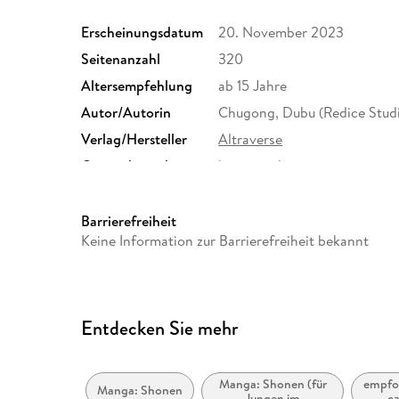
Erscheinungsdatum
20. November 2023
Seitenanzahl
320
Altersempfehlung
ab 15 Jahre
Autor/Autorin
Chugong, Dubu (Redice Stud
Verlag/Hersteller
Altraverse
Originalsprache
koreanisch
Family Sharing
Ja
Dateiformat
EPUB
Barrierefreiheit
Keine Information zur Barrierefreiheit bekannt
Entdecken Sie mehr
Manga: Shonen (für
empfoh
Manga: Shonen
Jungen im
ca