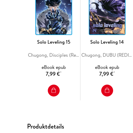
Solo Leveling 15
Solo Leveling 14
Chugong, Disciples (Redice Studio), H-Goon
Chugong, DUBU (REDICE STUDIO), h-goon
eBook epub
eBook epub
7,99 €
7,99 €
*
*
Produktdetails