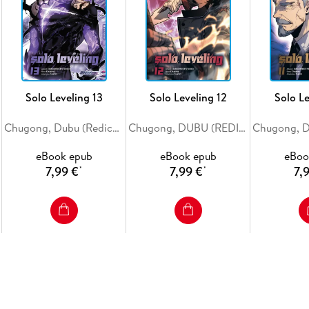
Solo Leveling 13
Solo Leveling 12
Solo Le
Chugong, Dubu (Redice Studio), H-Goon
Chugong, DUBU (REDICE STUDIO), h-goon
eBook epub
eBook epub
eBoo
7,99 €
7,99 €
7,
*
*