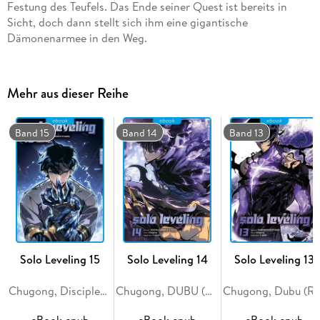
Festung des Teufels. Das Ende seiner Quest ist bereits in
Sicht, doch dann stellt sich ihm eine gigantische
Dämonenarmee in den Weg.
Mehr aus dieser Reihe
Band 15
Band 14
Band 13
Solo Leveling 15
Solo Leveling 14
Solo Leveling 13
Chugong, Disciples (Redice Studio), H-Goon
Chugong, DUBU (REDICE STUDIO), h-goon
Chugong, Dubu (Redice Studio)