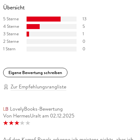
Übersicht
5 Sterne
13
4 Sterne
5
3 Sterne
1
2 Sterne
0
1 Stern
0
Eigene Bewertung schreiben
Zur Empfehlungsrangliste
LovelyBooks-Bewertung
Von HermesUralt
am
02.12.2025
Auf den Kampf-Panels erkenne ich meistens nichts, aber ich