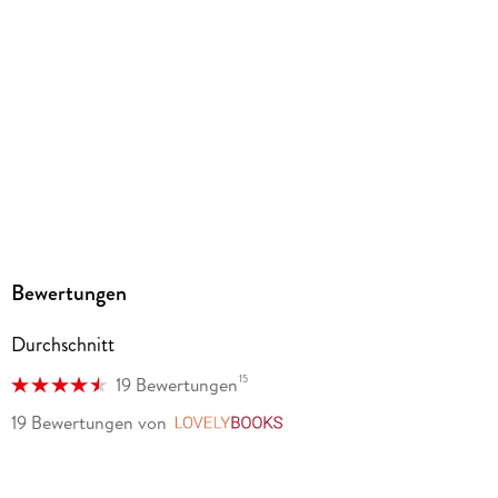
Ja
Produktart
EBOOK
Dateiformat
EPUB
ISBN
9783753923352
Bewertungen
Durchschnitt
15
19 Bewertungen
19 Bewertungen
von
LovelyBooks