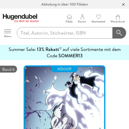
Abholung in über 100 Filialen
Filiale
Konto
Merkzettel
Warenkorb
Hugendubel
Menu
Summer Sale:
13% Rabatt
auf viele Sortimente mit dem
12
mehr
Code
SOMMER13
erfahren
Band 6