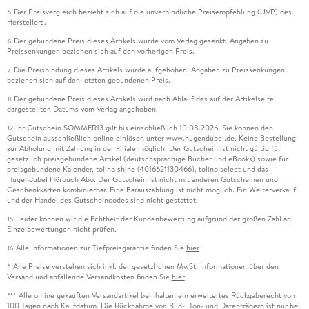
Der Preisvergleich bezieht sich auf die unverbindliche Preisempfehlung (UVP) des
5
Herstellers.
Der gebundene Preis dieses Artikels wurde vom Verlag gesenkt. Angaben zu
6
Preissenkungen beziehen sich auf den vorherigen Preis.
Die Preisbindung dieses Artikels wurde aufgehoben. Angaben zu Preissenkungen
7
beziehen sich auf den letzten gebundenen Preis.
Der gebundene Preis dieses Artikels wird nach Ablauf des auf der Artikelseite
8
dargestellten Datums vom Verlag angehoben.
Ihr Gutschein SOMMER13 gilt bis einschließlich 10.08.2026. Sie können den
12
Gutschein ausschließlich online einlösen unter www.hugendubel.de. Keine Bestellung
zur Abholung mit Zahlung in der Filiale möglich. Der Gutschein ist nicht gültig für
gesetzlich preisgebundene Artikel (deutschsprachige Bücher und eBooks) sowie für
preisgebundene Kalender, tolino shine (4016621130466), tolino select und das
Hugendubel Hörbuch Abo. Der Gutschein ist nicht mit anderen Gutscheinen und
Geschenkkarten kombinierbar. Eine Barauszahlung ist nicht möglich. Ein Weiterverkauf
und der Handel des Gutscheincodes sind nicht gestattet.
Leider können wir die Echtheit der Kundenbewertung aufgrund der großen Zahl an
15
Einzelbewertungen nicht prüfen.
Alle Informationen zur Tiefpreisgarantie finden Sie
hier
16
Alle Preise verstehen sich inkl. der gesetzlichen MwSt. Informationen über den
*
Versand und anfallende Versandkosten finden Sie
hier
Alle online gekauften Versandartikel beinhalten ein erweitertes Rückgaberecht von
***
100 Tagen nach Kaufdatum. Die Rücknahme von Bild-, Ton- und Datenträgern ist nur bei