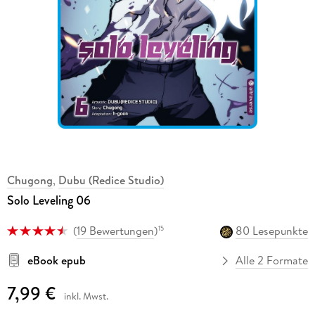
Chugong
,
Dubu (Redice Studio)
Solo Leveling 06
(
19 Bewertungen
)
80 Lesepunkte
15
eBook epub
Alle 2 Formate
7,99 €
inkl. Mwst.