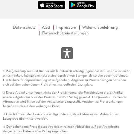
Datenschutz
AGB
Impressum
Widerrufsbelehrung
Datenschutzeinstellungen
Mängelexemplare sind Bücher mit leichten Beschädigungen, die das Lesen aber nicht
1
einschränken. Mängelexemplare sind durch einen Stempel als solche gekennzeichnet.
Die frühere Buchpreisbindung ist aufgehoben. Angaben zu Preissenkungen beziehen
sich auf den gebundenen Preis eines mangelfreien Exemplars.
Diese Artikel unterliegen nicht der Preisbindung, die Preisbindung dieser Artikel
2
wurde aufgehoben oder der Preis wurde vom Verlag gesenkt. Die jeweils zutreffende
Alternative wird Ihnen auf der Artikelseite dargestellt. Angaben zu Preissenkungen
beziehen sich auf den vorherigen Preis.
Durch Öffnen der Leseprobe willigen Sie ein, dass Daten an den Anbieter der
3
Leseprobe übermittelt werden.
Der gebundene Preis dieses Artikels wird nach Ablauf des auf der Artikelseite
4
dargestellten Datums vom Verlag angehoben.