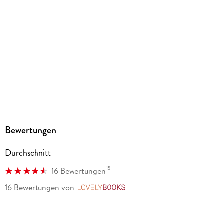
Ja
Produktart
EBOOK
Dateiformat
EPUB
ISBN
9783753917337
Bewertungen
Durchschnitt
15
16 Bewertungen
16 Bewertungen
von
LovelyBooks