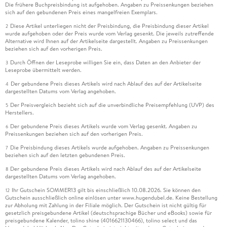
Die frühere Buchpreisbindung ist aufgehoben. Angaben zu Preissenkungen beziehen
sich auf den gebundenen Preis eines mangelfreien Exemplars.
Diese Artikel unterliegen nicht der Preisbindung, die Preisbindung dieser Artikel
2
wurde aufgehoben oder der Preis wurde vom Verlag gesenkt. Die jeweils zutreffende
Alternative wird Ihnen auf der Artikelseite dargestellt. Angaben zu Preissenkungen
beziehen sich auf den vorherigen Preis.
Durch Öffnen der Leseprobe willigen Sie ein, dass Daten an den Anbieter der
3
Leseprobe übermittelt werden.
Der gebundene Preis dieses Artikels wird nach Ablauf des auf der Artikelseite
4
dargestellten Datums vom Verlag angehoben.
Der Preisvergleich bezieht sich auf die unverbindliche Preisempfehlung (UVP) des
5
Herstellers.
Der gebundene Preis dieses Artikels wurde vom Verlag gesenkt. Angaben zu
6
Preissenkungen beziehen sich auf den vorherigen Preis.
Die Preisbindung dieses Artikels wurde aufgehoben. Angaben zu Preissenkungen
7
beziehen sich auf den letzten gebundenen Preis.
Der gebundene Preis dieses Artikels wird nach Ablauf des auf der Artikelseite
8
dargestellten Datums vom Verlag angehoben.
Ihr Gutschein SOMMER13 gilt bis einschließlich 10.08.2026. Sie können den
12
Gutschein ausschließlich online einlösen unter www.hugendubel.de. Keine Bestellung
zur Abholung mit Zahlung in der Filiale möglich. Der Gutschein ist nicht gültig für
gesetzlich preisgebundene Artikel (deutschsprachige Bücher und eBooks) sowie für
preisgebundene Kalender, tolino shine (4016621130466), tolino select und das