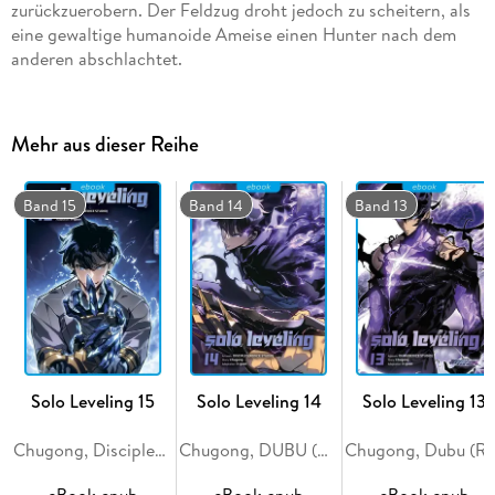
zurückzuerobern. Der Feldzug droht jedoch zu scheitern, als
eine gewaltige humanoide Ameise einen Hunter nach dem
anderen abschlachtet.
Mehr aus dieser Reihe
Band 15
Band 14
Band 13
Solo Leveling 15
Solo Leveling 14
Solo Leveling 13
Chugong, Disciples (Redice Studio), H-Goon
Chugong, DUBU (REDICE STUDIO), h-goon
Chugong, Dubu (Redice Studio)