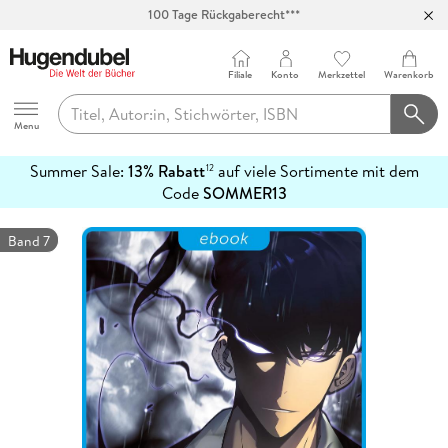
100 Tage Rückgaberecht***
Abholung in über 100 Filialen
Filiale
Konto
Merkzettel
Warenkorb
Hugendubel
Menu
Summer Sale:
13% Rabatt
auf viele Sortimente mit dem
12
mehr
Code
SOMMER13
erfahren
Band 7