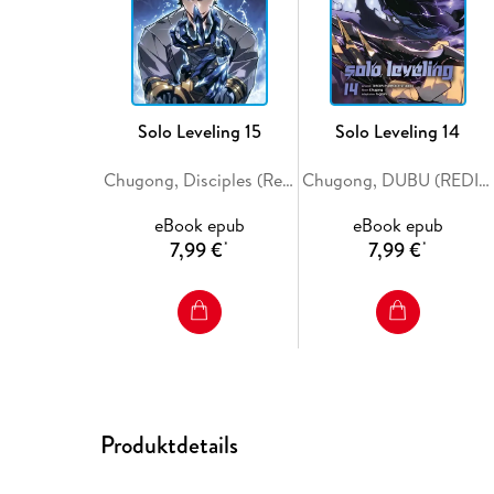
Solo Leveling 15
Solo Leveling 14
Chugong, Disciples (Redice Studio), H-Goon
Chugong, DUBU (REDICE STUDIO), h-goon
eBook epub
eBook epub
7,99 €
7,99 €
*
*
Produktdetails