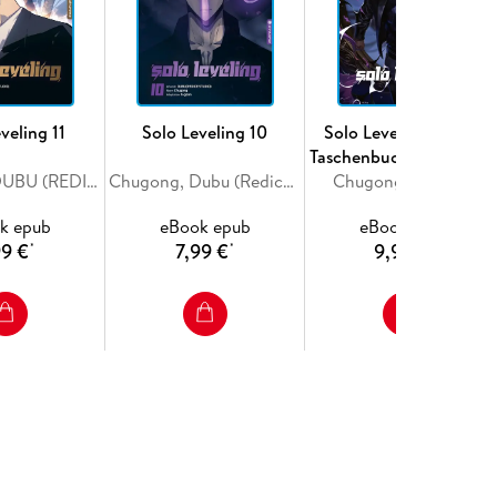
veling 11
Solo Leveling 10
Solo Leveling Roman
Taschenbuchausgabe 0
Chugong, DUBU (REDICE STUDIO), h-goon
Chugong, Dubu (Redice Studio)
Chugong, Peperon
k epub
eBook epub
eBook epub
99 €
7,99 €
9,99 €
*
*
*