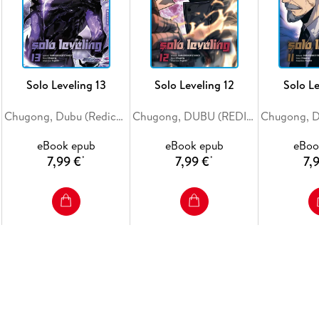
Solo Leveling 13
Solo Leveling 12
Solo Le
Chugong, Dubu (Redice Studio), H-Goon
Chugong, DUBU (REDICE STUDIO), h-goon
eBook epub
eBook epub
eBoo
7,99 €
7,99 €
7,
*
*