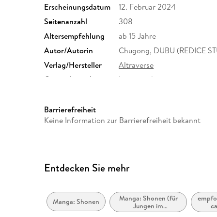
Erscheinungsdatum
12. Februar 2024
Seitenanzahl
308
Altersempfehlung
ab 15 Jahre
Autor/Autorin
Chugong, DUBU (REDICE S
Verlag/Hersteller
Altraverse
Originalsprache
koreanisch
Family Sharing
Ja
Dateiformat
EPUB
Barrierefreiheit
Keine Information zur Barrierefreiheit bekannt
Entdecken Sie mehr
Manga: Shonen (für
empfoh
Manga: Shonen
Jungen im
ca
Teenageralter)