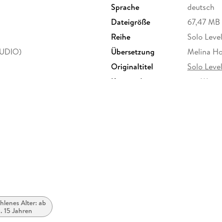
Sprache
deutsch
Dateigröße
67,47 MB
Reihe
Solo Level
TUDIO)
Übersetzung
Melina H
Originaltitel
Solo Leve
Kopierschutz
mit Wasse
Produktart
EBOOK
ISBN
9783753
lenes Alter: ab
. 15 Jahren