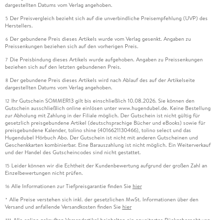
dargestellten Datums vom Verlag angehoben.
Der Preisvergleich bezieht sich auf die unverbindliche Preisempfehlung (UVP) des
5
Herstellers.
Der gebundene Preis dieses Artikels wurde vom Verlag gesenkt. Angaben zu
6
Preissenkungen beziehen sich auf den vorherigen Preis.
Die Preisbindung dieses Artikels wurde aufgehoben. Angaben zu Preissenkungen
7
beziehen sich auf den letzten gebundenen Preis.
Der gebundene Preis dieses Artikels wird nach Ablauf des auf der Artikelseite
8
dargestellten Datums vom Verlag angehoben.
Ihr Gutschein SOMMER13 gilt bis einschließlich 10.08.2026. Sie können den
12
Gutschein ausschließlich online einlösen unter www.hugendubel.de. Keine Bestellung
zur Abholung mit Zahlung in der Filiale möglich. Der Gutschein ist nicht gültig für
gesetzlich preisgebundene Artikel (deutschsprachige Bücher und eBooks) sowie für
preisgebundene Kalender, tolino shine (4016621130466), tolino select und das
Hugendubel Hörbuch Abo. Der Gutschein ist nicht mit anderen Gutscheinen und
Geschenkkarten kombinierbar. Eine Barauszahlung ist nicht möglich. Ein Weiterverkauf
und der Handel des Gutscheincodes sind nicht gestattet.
Leider können wir die Echtheit der Kundenbewertung aufgrund der großen Zahl an
15
Einzelbewertungen nicht prüfen.
Alle Informationen zur Tiefpreisgarantie finden Sie
hier
16
Alle Preise verstehen sich inkl. der gesetzlichen MwSt. Informationen über den
*
Versand und anfallende Versandkosten finden Sie
hier