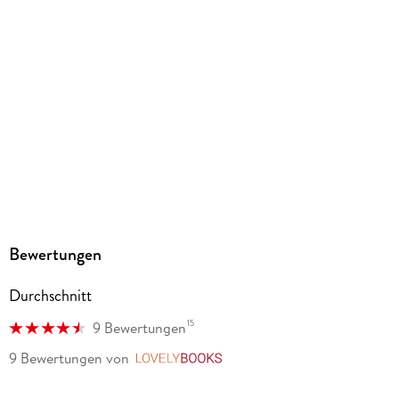
Family Sharing
Ja
Produktart
EBOOK
Dateiformat
EPUB
ISBN
9783753928876
Bewertungen
Durchschnitt
15
9 Bewertungen
9 Bewertungen
von
LovelyBooks