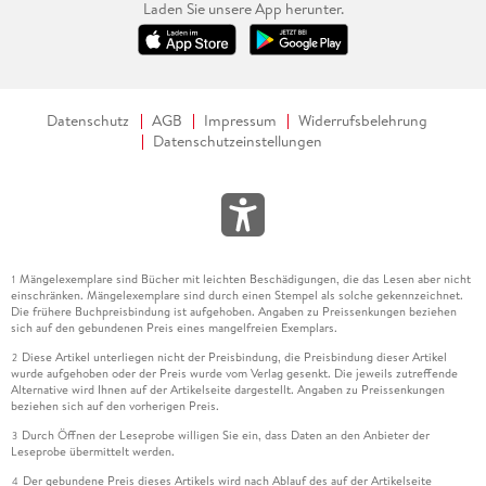
Laden Sie unsere App herunter.
Datenschutz
AGB
Impressum
Widerrufsbelehrung
Datenschutzeinstellungen
Mängelexemplare sind Bücher mit leichten Beschädigungen, die das Lesen aber nicht
1
einschränken. Mängelexemplare sind durch einen Stempel als solche gekennzeichnet.
Die frühere Buchpreisbindung ist aufgehoben. Angaben zu Preissenkungen beziehen
sich auf den gebundenen Preis eines mangelfreien Exemplars.
Diese Artikel unterliegen nicht der Preisbindung, die Preisbindung dieser Artikel
2
wurde aufgehoben oder der Preis wurde vom Verlag gesenkt. Die jeweils zutreffende
Alternative wird Ihnen auf der Artikelseite dargestellt. Angaben zu Preissenkungen
beziehen sich auf den vorherigen Preis.
Durch Öffnen der Leseprobe willigen Sie ein, dass Daten an den Anbieter der
3
Leseprobe übermittelt werden.
Der gebundene Preis dieses Artikels wird nach Ablauf des auf der Artikelseite
4