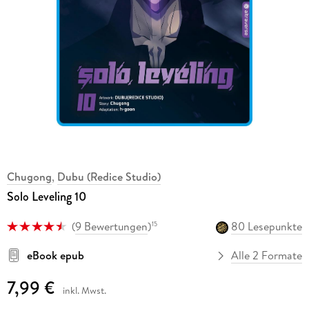
Chugong
,
Dubu (Redice Studio)
Solo Leveling 10
(
9 Bewertungen
)
80 Lesepunkte
15
eBook epub
Alle 2 Formate
7,99 €
inkl. Mwst.