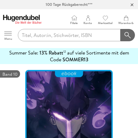
Abholung in über 100 Filialen
Filiale
Konto
Merkzettel
Warenkorb
Hugendubel
Menu
Summer Sale:
13% Rabatt
auf viele Sortimente mit dem
12
mehr
Code
SOMMER13
erfahren
Band 10