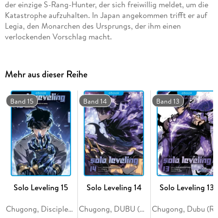
der einzige S-Rang-Hunter, der sich freiwillig meldet, um die
Katastrophe aufzuhalten. In Japan angekommen trifft er auf
Legia, den Monarchen des Ursprungs, der ihm einen
verlockenden Vorschlag macht.
Mehr aus dieser Reihe
Band 15
Band 14
Band 13
Solo Leveling 15
Solo Leveling 14
Solo Leveling 13
Chugong, Disciples (Redice Studio), H-Goon
Chugong, DUBU (REDICE STUDIO), h-goon
Chugong, Dubu (Redice Studio)