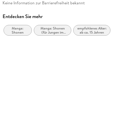
Altersempfehlung
Keine Information zur Barrierefreiheit bekannt
ab 15 Jahre
Reihe
Entdecken Sie mehr
Solo Leveling, 10
Manga:
Manga: Shonen
empfohlenes Alter:
Autor/Autorin
Shonen
(für Jungen im
ab ca. 15 Jahren
Chugong, Dubu (Redice Studio)
Teenageralter)
Übersetzung
Melina Honnef
Verlag/Hersteller
Altraverse
Originaltitel
Solo Leveling 10
Originalsprache
koreanisch
Kopierschutz
mit Wasserzeichen versehen