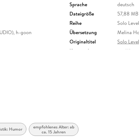
Sprache
deutsch
Dateigröße
57,88 MB
Reihe
Solo Level
UDIO), h-goon
Übersetzung
Melina H
Originaltitel
Solo Level
Kopierschutz
mit Wasse
Produktart
EBOOK
ISBN
97837539
empfohlenes Alter: ab
ristik: Humor
ca. 15 Jahren