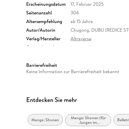
Erscheinungsdatum
17. Februar 2025
Seitenanzahl
304
Altersempfehlung
ab 15 Jahre
Autor/Autorin
Chugong, DUBU (REDICE ST
Verlag/Hersteller
Altraverse
Originalsprache
koreanisch
Family Sharing
Ja
Dateiformat
EPUB
Barrierefreiheit
Keine Information zur Barrierefreiheit bekannt
Entdecken Sie mehr
Manga: Shonen (für
Manga: Shonen
Bellet
Jungen im
Teenageralter)