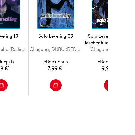
veling 10
Solo Leveling 09
Solo Leveling Roman
Taschenbuchausgabe 0
Chugong, Dubu (Redice Studio)
Chugong, DUBU (REDICE STUDIO)
Chugong, Peperon
k epub
eBook epub
eBook epub
99 €
7,99 €
9,99 €
*
*
*