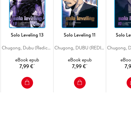
Solo Leveling 13
Solo Leveling 11
Solo Le
Chugong, Dubu (Redice Studio), H-Goon
Chugong, DUBU (REDICE STUDIO), h-goon
eBook epub
eBook epub
eBoo
7,99 €
7,99 €
7,
*
*