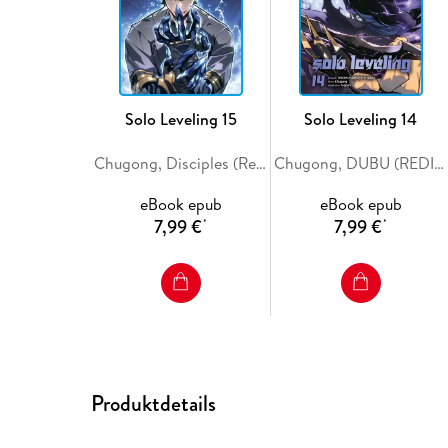
Solo Leveling 15
Solo Leveling 14
Chugong, Disciples (Redice Studio), H-Goon
Chugong, DUBU (REDICE STUDIO), h-goon
eBook epub
eBook epub
7,99 €
7,99 €
*
*
Produktdetails