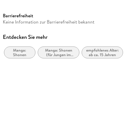
Dateigröße
2,55 MB
Barrierefreiheit
Altersempfehlung
Keine Information zur Barrierefreiheit bekannt
ab 15 Jahre
Reihe
Entdecken Sie mehr
Solo Leveling, 2
Manga:
Manga: Shonen
empfohlenes Alter:
Autor/Autorin
Shonen
(für Jungen im
ab ca. 15 Jahren
Chugong, Peperon
Teenageralter)
Übersetzung
Jiye Josephine Lee, Melina Honnef
Verlag/Hersteller
Altraverse
Originaltitel
Solo Leveling 02
Originalsprache
koreanisch