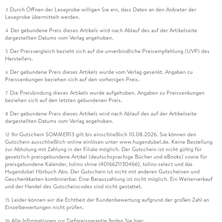
Durch Öffnen der Leseprobe willigen Sie ein, dass Daten an den Anbieter der
3
Leseprobe übermittelt werden.
Der gebundene Preis dieses Artikels wird nach Ablauf des auf der Artikelseite
4
dargestellten Datums vom Verlag angehoben.
Der Preisvergleich bezieht sich auf die unverbindliche Preisempfehlung (UVP) des
5
Herstellers.
Der gebundene Preis dieses Artikels wurde vom Verlag gesenkt. Angaben zu
6
Preissenkungen beziehen sich auf den vorherigen Preis.
Die Preisbindung dieses Artikels wurde aufgehoben. Angaben zu Preissenkungen
7
beziehen sich auf den letzten gebundenen Preis.
Der gebundene Preis dieses Artikels wird nach Ablauf des auf der Artikelseite
8
dargestellten Datums vom Verlag angehoben.
Ihr Gutschein SOMMER13 gilt bis einschließlich 10.08.2026. Sie können den
12
Gutschein ausschließlich online einlösen unter www.hugendubel.de. Keine Bestellung
zur Abholung mit Zahlung in der Filiale möglich. Der Gutschein ist nicht gültig für
gesetzlich preisgebundene Artikel (deutschsprachige Bücher und eBooks) sowie für
preisgebundene Kalender, tolino shine (4016621130466), tolino select und das
Hugendubel Hörbuch Abo. Der Gutschein ist nicht mit anderen Gutscheinen und
Geschenkkarten kombinierbar. Eine Barauszahlung ist nicht möglich. Ein Weiterverkauf
und der Handel des Gutscheincodes sind nicht gestattet.
Leider können wir die Echtheit der Kundenbewertung aufgrund der großen Zahl an
15
Einzelbewertungen nicht prüfen.
Alle Informationen zur Tiefpreisgarantie finden Sie
hier
16