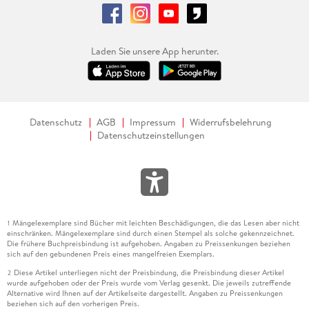
Laden Sie unsere App herunter.
Datenschutz
AGB
Impressum
Widerrufsbelehrung
Datenschutzeinstellungen
Mängelexemplare sind Bücher mit leichten Beschädigungen, die das Lesen aber nicht
1
einschränken. Mängelexemplare sind durch einen Stempel als solche gekennzeichnet.
Die frühere Buchpreisbindung ist aufgehoben. Angaben zu Preissenkungen beziehen
sich auf den gebundenen Preis eines mangelfreien Exemplars.
Diese Artikel unterliegen nicht der Preisbindung, die Preisbindung dieser Artikel
2
wurde aufgehoben oder der Preis wurde vom Verlag gesenkt. Die jeweils zutreffende
Alternative wird Ihnen auf der Artikelseite dargestellt. Angaben zu Preissenkungen
beziehen sich auf den vorherigen Preis.