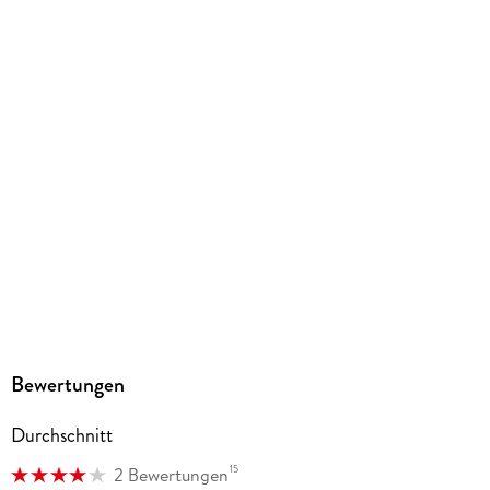
Kopierschutz
mit Wasserzeichen versehen
Family Sharing
Ja
Produktart
EBOOK
Dateiformat
EPUB
ISBN
9783963587573
Bewertungen
Durchschnitt
15
2 Bewertungen