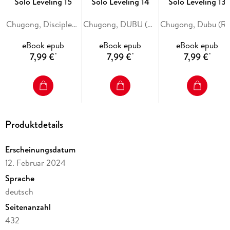
Solo Leveling 15
Solo Leveling 14
Solo Leveling 13
Chugong, Disciples (Redice Studio), H-Goon
Chugong, DUBU (REDICE STUDIO), h-goon
Chugong, Dubu (Redice Studio)
eBook epub
eBook epub
eBook epub
7,99 €
7,99 €
7,99 €
*
*
*
Produktdetails
Erscheinungsdatum
12. Februar 2024
Sprache
deutsch
Seitenanzahl
432