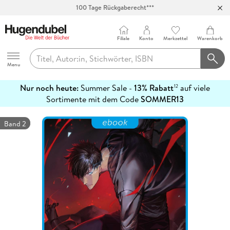
100 Tage Rückgaberecht***
Abholung in über 100 Filialen
Filiale
Konto
Merkzettel
Warenkorb
Hugendubel
Menu
Nur noch heute:
Summer Sale -
13% Rabatt
auf viele
12
mehr
Sortimente mit dem Code
SOMMER13
erfahren
Band 2