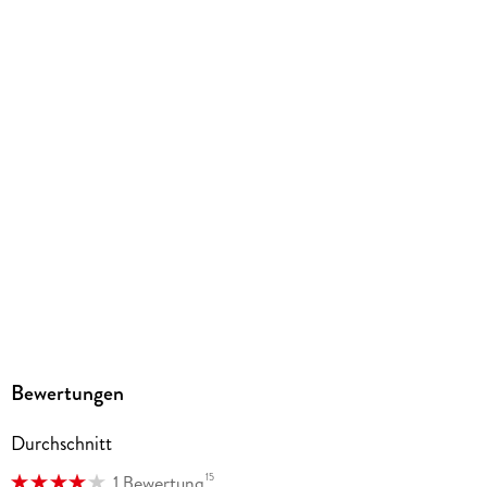
Kopierschutz
mit Wasserzeichen versehen
Family Sharing
Ja
Produktart
EBOOK
Dateiformat
EPUB
ISBN
9783963587580
Bewertungen
Durchschnitt
15
1 Bewertung