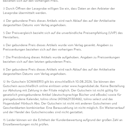
beziehen sich auf den vorherigen Preis.
Durch Öffnen der Leseprobe willigen Sie ein, dass Daten an den Anbieter der
3
Leseprobe übermittelt werden.
Der gebundene Preis dieses Artikels wird nach Ablauf des auf der Artikelseite
4
dargestellten Datums vom Verlag angehoben.
Der Preisvergleich bezieht sich auf die unverbindliche Preisempfehlung (UVP) des
5
Herstellers.
Der gebundene Preis dieses Artikels wurde vom Verlag gesenkt. Angaben zu
6
Preissenkungen beziehen sich auf den vorherigen Preis.
Die Preisbindung dieses Artikels wurde aufgehoben. Angaben zu Preissenkungen
7
beziehen sich auf den letzten gebundenen Preis.
Der gebundene Preis dieses Artikels wird nach Ablauf des auf der Artikelseite
8
dargestellten Datums vom Verlag angehoben.
Ihr Gutschein SOMMER13 gilt bis einschließlich 10.08.2026. Sie können den
12
Gutschein ausschließlich online einlösen unter www.hugendubel.de. Keine Bestellung
zur Abholung mit Zahlung in der Filiale möglich. Der Gutschein ist nicht gültig für
gesetzlich preisgebundene Artikel (deutschsprachige Bücher und eBooks) sowie für
preisgebundene Kalender, tolino shine (4016621130466), tolino select und das
Hugendubel Hörbuch Abo. Der Gutschein ist nicht mit anderen Gutscheinen und
Geschenkkarten kombinierbar. Eine Barauszahlung ist nicht möglich. Ein Weiterverkauf
und der Handel des Gutscheincodes sind nicht gestattet.
Leider können wir die Echtheit der Kundenbewertung aufgrund der großen Zahl an
15
Einzelbewertungen nicht prüfen.