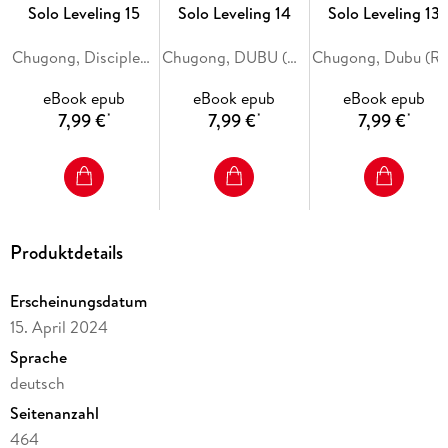
Solo Leveling 15
Solo Leveling 14
Solo Leveling 13
Chugong, Disciples (Redice Studio), H-Goon
Chugong, DUBU (REDICE STUDIO), h-goon
Chugong, Dubu (Redice Studio)
eBook epub
eBook epub
eBook epub
7,99 €
7,99 €
7,99 €
*
*
*
Produktdetails
Erscheinungsdatum
15. April 2024
Sprache
deutsch
Seitenanzahl
464