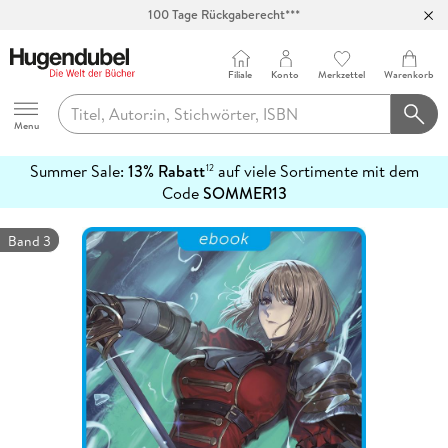
100 Tage Rückgaberecht***
Abholung in über 100 Filialen
Filiale
Konto
Merkzettel
Warenkorb
Hugendubel
Menu
Summer Sale:
13% Rabatt
auf viele Sortimente mit dem
12
mehr
Code
SOMMER13
erfahren
Band 3