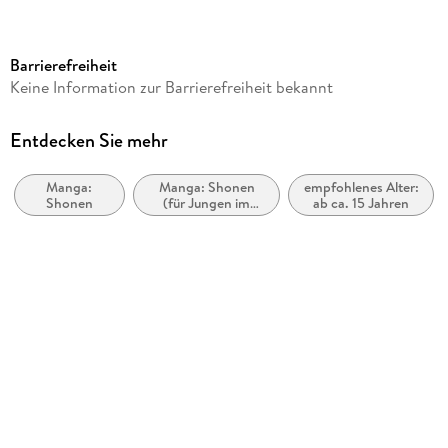
Dateigröße
2,74 MB
Barrierefreiheit
Altersempfehlung
Keine Information zur Barrierefreiheit bekannt
ab 15 Jahre
Reihe
Entdecken Sie mehr
Solo Leveling, 3
Manga:
Manga: Shonen
empfohlenes Alter:
Autor/Autorin
Shonen
(für Jungen im
ab ca. 15 Jahren
Chugong, Peperon
Teenageralter)
Übersetzung
Melina Honnef
Verlag/Hersteller
Altraverse
Originaltitel
Solo Leveling 03
Originalsprache
koreanisch