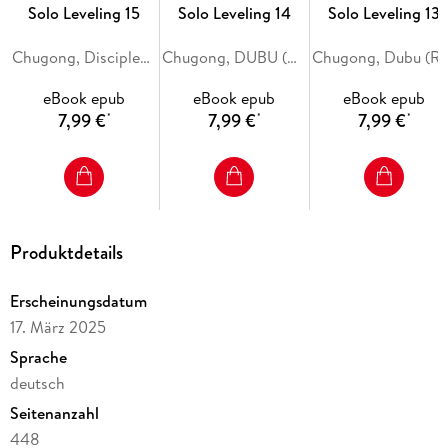
Solo Leveling 15
Solo Leveling 14
Solo Leveling 13
Chugong, Disciples (Redice Studio), H-Goon
Chugong, DUBU (REDICE STUDIO), h-goon
Chugong, Dubu (Redice Studio)
eBook epub
eBook epub
eBook epub
7,99 €
7,99 €
7,99 €
*
*
*
Produktdetails
Erscheinungsdatum
17. März 2025
Sprache
deutsch
Seitenanzahl
448