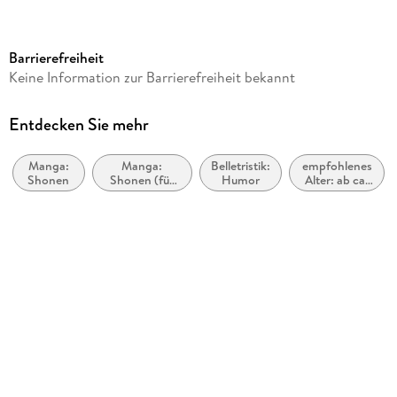
Dateigröße
2,46 MB
Barrierefreiheit
Altersempfehlung
Keine Information zur Barrierefreiheit bekannt
ab 15 Jahre
Reihe
Entdecken Sie mehr
Solo Leveling, 7
Manga:
Manga:
Belletristik:
empfohlenes
Autor/Autorin
Shonen
Shonen (für
Humor
Alter: ab ca.
Chugong, Peperon
Jungen im
15 Jahren
Teenageralter)
Übersetzung
Melina Honnef
Verlag/Hersteller
Altraverse
Originaltitel
Solo Leveling 07
Originalsprache
koreanisch