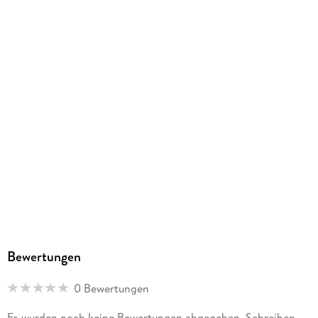
Kopierschutz
mit Wasserzeichen versehen
Family Sharing
Ja
Produktart
EBOOK
Dateiformat
EPUB
ISBN
9783753923727
Bewertungen
0 Bewertungen
Es wurden noch keine Bewertungen abgegeben. Schreiben