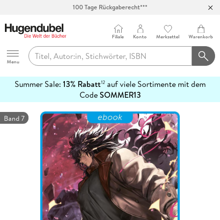
100 Tage Rückgaberecht***
Abholung in über 100 Filialen
Filiale
Konto
Merkzettel
Warenkorb
Hugendubel
Menu
Summer Sale:
13% Rabatt
auf viele Sortimente mit dem
12
mehr
Code
SOMMER13
erfahren
Band 7