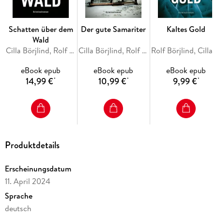
Schatten über dem
Der gute Samariter
Kaltes Gold
Wald
Cilla Börjlind, Rolf Börjlind
Cilla Börjlind, Rolf Börjlind
Rolf Börjlind,
eBook epub
eBook epub
eBook epub
14,99 €
10,99 €
9,99 €
*
*
*
Produktdetails
Erscheinungsdatum
11. April 2024
Sprache
deutsch