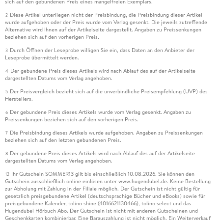
sich auf den gebundenen Preis eines mangelfreien Exemplars.
Diese Artikel unterliegen nicht der Preisbindung, die Preisbindung dieser Artikel
2
wurde aufgehoben oder der Preis wurde vom Verlag gesenkt. Die jeweils zutreffende
Alternative wird Ihnen auf der Artikelseite dargestellt. Angaben zu Preissenkungen
beziehen sich auf den vorherigen Preis.
Durch Öffnen der Leseprobe willigen Sie ein, dass Daten an den Anbieter der
3
Leseprobe übermittelt werden.
Der gebundene Preis dieses Artikels wird nach Ablauf des auf der Artikelseite
4
dargestellten Datums vom Verlag angehoben.
Der Preisvergleich bezieht sich auf die unverbindliche Preisempfehlung (UVP) des
5
Herstellers.
Der gebundene Preis dieses Artikels wurde vom Verlag gesenkt. Angaben zu
6
Preissenkungen beziehen sich auf den vorherigen Preis.
Die Preisbindung dieses Artikels wurde aufgehoben. Angaben zu Preissenkungen
7
beziehen sich auf den letzten gebundenen Preis.
Der gebundene Preis dieses Artikels wird nach Ablauf des auf der Artikelseite
8
dargestellten Datums vom Verlag angehoben.
Ihr Gutschein SOMMER13 gilt bis einschließlich 10.08.2026. Sie können den
12
Gutschein ausschließlich online einlösen unter www.hugendubel.de. Keine Bestellung
zur Abholung mit Zahlung in der Filiale möglich. Der Gutschein ist nicht gültig für
gesetzlich preisgebundene Artikel (deutschsprachige Bücher und eBooks) sowie für
preisgebundene Kalender, tolino shine (4016621130466), tolino select und das
Hugendubel Hörbuch Abo. Der Gutschein ist nicht mit anderen Gutscheinen und
Geschenkkarten kombinierbar. Eine Barauszahlung ist nicht möglich. Ein Weiterverkauf