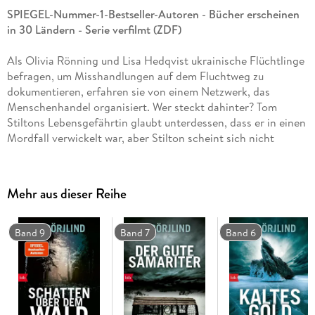
SPIEGEL-Nummer-1-Bestseller-Autoren - Bücher erscheinen
in 30 Ländern - Serie verfilmt (ZDF)
Als Olivia Rönning und Lisa Hedqvist ukrainische Flüchtlinge
befragen, um Misshandlungen auf dem Fluchtweg zu
dokumentieren, erfahren sie von einem Netzwerk, das
Menschenhandel organisiert. Wer steckt dahinter? Tom
Stiltons Lebensgefährtin glaubt unterdessen, dass er in einen
Mordfall verwickelt war, aber Stilton scheint sich nicht
schuldig zu fühlen. Als die Polizei ihn verhört, spitzt sich die
Situation zu. Gleichzeitig wird ein Mann gejagt und stürzt von
einem Dach. Wer ist er, und wer hat ihn verfolgt? Alle diese
Mehr aus dieser Reihe
Spuren führen zu einer Luxusjacht an der französischen
Riviera und einem unbezahlbaren Schatz - dem
verschwundenen Fabergé-Ei 'Auge der Nacht'.
Band 9
Band 7
Band 6