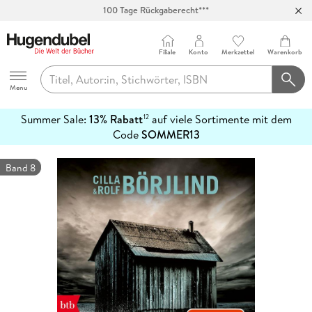
100 Tage Rückgaberecht***
Abholung in über 100 Filialen
Filiale
Konto
Merkzettel
Warenkorb
Hugendubel
Menu
Summer Sale:
13% Rabatt
auf viele Sortimente mit dem
12
mehr
Code
SOMMER13
erfahren
Band 8