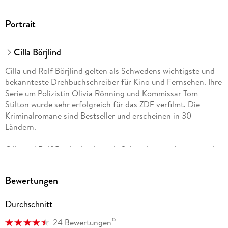
Portrait
Cilla Börjlind
Cilla und Rolf Börjlind gelten als Schwedens wichtigste und
bekannteste Drehbuchschreiber für Kino und Fernsehen. Ihre
Serie um Polizistin Olivia Rönning und Kommissar Tom
Stilton wurde sehr erfolgreich für das ZDF verfilmt. Die
Kriminalromane sind Bestseller und erscheinen in 30
Ländern.
Cilla und Rolf Börjlind gelten als Schwedens wichtigste und
bekannteste Drehbuchschreiber für Kino und Fernsehen. Ihre
Serie um Polizistin Olivia Rönning und Kommissar Tom
Bewertungen
Stilton wurde sehr erfolgreich für das ZDF verfilmt.
»Wundbrand«, »Kaltes Gold« oder »Das Auge der Nacht«
Durchschnitt
standen wochenlang auf der SPIEGEL-Bestsellerliste. Die
Kriminalromane sind internationale Bestseller und erscheinen
15
24 Bewertungen
in 30 Ländern.