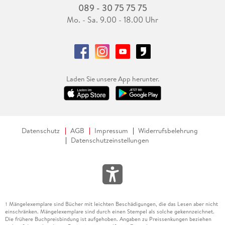
089 - 30 75 75 75
Mo. - Sa. 9.00 - 18.00 Uhr
Laden Sie unsere App herunter.
Datenschutz
AGB
Impressum
Widerrufsbelehrung
Datenschutzeinstellungen
Mängelexemplare sind Bücher mit leichten Beschädigungen, die das Lesen aber nicht
1
einschränken. Mängelexemplare sind durch einen Stempel als solche gekennzeichnet.
Die frühere Buchpreisbindung ist aufgehoben. Angaben zu Preissenkungen beziehen