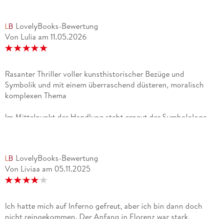
LovelyBooks-Bewertung
Von Lulia
am
11.05.2026
Rasanter Thriller voller kunsthistorischer Bezüge und
Symbolik und mit einem überraschend düsteren, moralisch
komplexen Thema
Im Mittelpunkt der Handlung steht erneut der Symbolologe
Robert Langdon, der mit einer Schusswunde am Kopf in
einem florenzer Krankenhaus aufwacht, ohne jede Erinnerung
an die letzten 36 Stunden. Bei einer rasanten Hetzjagd
LovelyBooks-Bewertung
versucht er zusammen mit Ärztin Dr. Sienna Brooks die
Von Liviaa
am
05.11.2025
Rätsel des genialen aber radikalen Wissenschaftlers Bertrand
Zobrist zu entschlüsseln, die Langdon von Florenz über
Venedig bis nach Istanbul führen. Die detailreiche Handlung
ist sehr atmosphärisch und als Leser hat man das Gefühl als
Ich hatte mich auf Inferno gefreut, aber ich bin dann doch
wäre man an den Orten live dabei.Bei den Protagonisten
nicht reingekommen. Der Anfang in Florenz war stark,