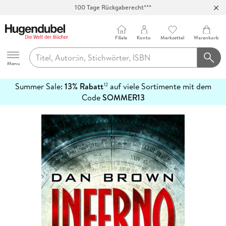
100 Tage Rückgaberecht***
Abholung in über 100 Filialen
Filiale
Konto
Merkzettel
Warenkorb
Hugendubel
Menu
Summer Sale:
13% Rabatt
auf viele Sortimente mit dem
12
mehr
Code
SOMMER13
erfahren