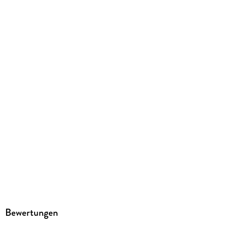
Originalsprache
englisch
Kopierschutz
mit Wasserzeichen versehen
Family Sharing
Ja
Produktart
EBOOK
Dateiformat
EPUB
ISBN
9783838746708
Bewertungen