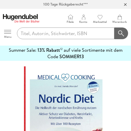
100 Tage Rückgaberecht***
Abholung in über 100 Filialen
Filiale
Konto
Merkzettel
Warenkorb
Hugendubel
Menu
Summer Sale:
13% Rabatt
auf viele Sortimente mit dem
12
mehr
Code
SOMMER13
erfahren