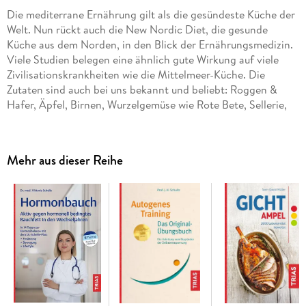
Die mediterrane Ernährung gilt als die gesündeste Küche der
Welt. Nun rückt auch die New Nordic Diet, die gesunde
Küche aus dem Norden, in den Blick der Ernährungsmedizin.
Viele Studien belegen eine ähnlich gute Wirkung auf viele
Zivilisationskrankheiten wie die Mittelmeer-Küche. Die
Zutaten sind auch bei uns bekannt und beliebt: Roggen &
Hafer, Äpfel, Birnen, Wurzelgemüse wie Rote Bete, Sellerie,
Karotten, Beeren, Lachs und Hering, Wild sowie Lein- und
Rapsöl. Neu kombiniert und raffiniert gewürzt ergeben sie die
vorbeugende wie heilende New Nordic Diet. Die
Mehr aus dieser Reihe
Ernährungsmedizinerin Dr. med. Daniela Oltersdorf stellt
Ihnen das Konzept und köstliche Rezepte dazu vor.
Die Wirkungen:
Herz-Kreislauf-Erkrankungen,
Arteriosklerose, Krebs und Diabetes Typ 2 sind weit
verbreitete Erkrankungen, auf die sich die "Wikinger-Diät"
positiv auswirkt. Auch den gesunden Alterungsprozess -
heute auch Longevity genannt - beeinflusst sie positiv.
Und Gewicht verlieren Sie ganz nebenbei.
Die Zutaten:
Hier kommen heimische Zutaten auf den