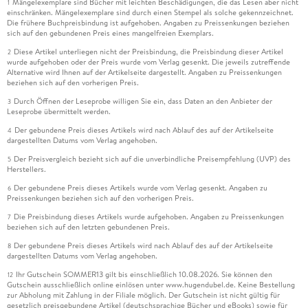
Mängelexemplare sind Bücher mit leichten Beschädigungen, die das Lesen aber nicht
1
einschränken. Mängelexemplare sind durch einen Stempel als solche gekennzeichnet.
Die frühere Buchpreisbindung ist aufgehoben. Angaben zu Preissenkungen beziehen
sich auf den gebundenen Preis eines mangelfreien Exemplars.
Diese Artikel unterliegen nicht der Preisbindung, die Preisbindung dieser Artikel
2
wurde aufgehoben oder der Preis wurde vom Verlag gesenkt. Die jeweils zutreffende
Alternative wird Ihnen auf der Artikelseite dargestellt. Angaben zu Preissenkungen
beziehen sich auf den vorherigen Preis.
Durch Öffnen der Leseprobe willigen Sie ein, dass Daten an den Anbieter der
3
Leseprobe übermittelt werden.
Der gebundene Preis dieses Artikels wird nach Ablauf des auf der Artikelseite
4
dargestellten Datums vom Verlag angehoben.
Der Preisvergleich bezieht sich auf die unverbindliche Preisempfehlung (UVP) des
5
Herstellers.
Der gebundene Preis dieses Artikels wurde vom Verlag gesenkt. Angaben zu
6
Preissenkungen beziehen sich auf den vorherigen Preis.
Die Preisbindung dieses Artikels wurde aufgehoben. Angaben zu Preissenkungen
7
beziehen sich auf den letzten gebundenen Preis.
Der gebundene Preis dieses Artikels wird nach Ablauf des auf der Artikelseite
8
dargestellten Datums vom Verlag angehoben.
Ihr Gutschein SOMMER13 gilt bis einschließlich 10.08.2026. Sie können den
12
Gutschein ausschließlich online einlösen unter www.hugendubel.de. Keine Bestellung
zur Abholung mit Zahlung in der Filiale möglich. Der Gutschein ist nicht gültig für
gesetzlich preisgebundene Artikel (deutschsprachige Bücher und eBooks) sowie für