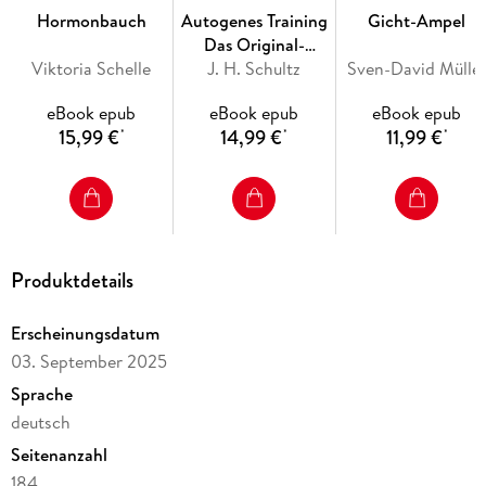
Hormonbauch
Autogenes Training
Gicht-Ampel
Teller, nachhaltig und ganz ohne ausgefallene Superfoods -
Das Original-
fast ein bisschen "wie früher".
Viktoria Schelle
Übungsbuch
J. H. Schultz
Sven-David Mülle
Die Rezepte:
Alle Gerichte sind einfach und schnell
zubereitet mit Zutaten vom Wochenmarkt oder aus dem
eBook epub
eBook epub
eBook epub
eigenen Garten. Und Sie müssen nicht auf Fleisch
15,99 €
14,99 €
11,99 €
*
*
*
verzichten - lassen Sie sich auch von den leckeren Wild-
und Fischgerichten inspirieren.
Produktdetails
Erscheinungsdatum
03. September 2025
Sprache
deutsch
Seitenanzahl
184