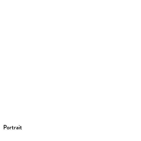
ISBN
9783742789099
Portrait