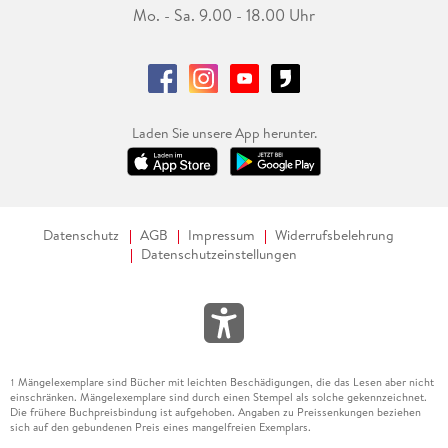
Mo. - Sa. 9.00 - 18.00 Uhr
Laden Sie unsere App herunter.
Datenschutz
AGB
Impressum
Widerrufsbelehrung
Datenschutzeinstellungen
Mängelexemplare sind Bücher mit leichten Beschädigungen, die das Lesen aber nicht
1
einschränken. Mängelexemplare sind durch einen Stempel als solche gekennzeichnet.
Die frühere Buchpreisbindung ist aufgehoben. Angaben zu Preissenkungen beziehen
sich auf den gebundenen Preis eines mangelfreien Exemplars.