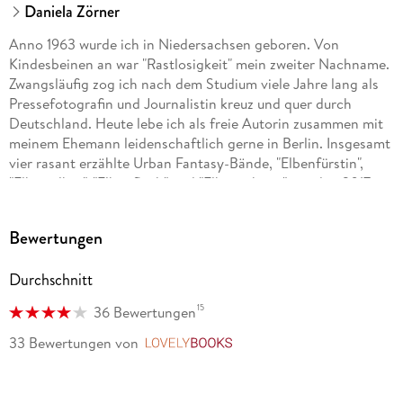
Daniela Zörner
Anno 1963 wurde ich in Niedersachsen geboren. Von
Kindesbeinen an war "Rastlosigkeit" mein zweiter Nachname.
Zwangsläufig zog ich nach dem Studium viele Jahre lang als
Pressefotografin und Journalistin kreuz und quer durch
Deutschland. Heute lebe ich als freie Autorin zusammen mit
meinem Ehemann leidenschaftlich gerne in Berlin. Insgesamt
vier rasant erzählte Urban Fantasy-Bände, "Elbenfürstin",
"Elbensilber", "Elbenfluch" und "Elbenschwur", werden 2017
nacheinander mit neuem Inhalt erscheinen.
Bewertungen
Durchschnitt
15
36 Bewertungen
33 Bewertungen
von
LovelyBooks