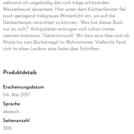
während ich ungeduldig den sich träge erhitzenden
Wasserkessel abwartete. Hier unter dem Küchenfenster fiel
noch genügend trübgraues Winterlicht ein, um auf die
Deckenlampe verzichten zu können. "Was hat dieses Buch
nur an sich?" Antiquitäten entzogen sich schon immer
meinem Interesse. "Geheimnisvoll." Mir kam eine Idee und ich
flitzte los zum Bücherregal im Wohnzimmer. Vielleicht fand
sich im alten Lexikon eine Seite über Schriften.
Noch bevor ich den entsprechenden Band Sai - Suc
aufschlagen konnte, pfiff mich der Wasserkessel zurück. Der
Tee musste erst ziehen, also drehte ich mich wieder um. Das
Produktdetails
mitgebrachte Buch leuchtete! Das Lexikon geriet in
Vergessenheit. Ein schmaler Lichtstrahl fiel auf die Schrift.
Erscheinungsdatum
Mein irres Glotzen dauerte exakt 2 Minuten und 40
04. Mai 2017
Sekunden, bis das schrille Piepen der Teeuhr gnädig meine
entglittenen Gesichtszüge in Bewegung brachte.
Sprache
Vielleicht wäre der Anfang für mich leichter geraten, wäre
deutsch
mein Blick diesem ersten Lichtstrahl nach draußen gefolgt.
Seitenanzahl
Nämlich in Erwartung einer Wolkenlücke, die der tief
stehenden Wintersonne eine freundliche Chance gab. Denn
300