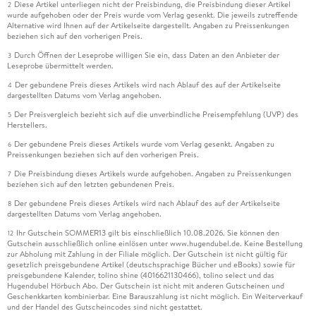
Diese Artikel unterliegen nicht der Preisbindung, die Preisbindung dieser Artikel
2
wurde aufgehoben oder der Preis wurde vom Verlag gesenkt. Die jeweils zutreffende
Alternative wird Ihnen auf der Artikelseite dargestellt. Angaben zu Preissenkungen
beziehen sich auf den vorherigen Preis.
Durch Öffnen der Leseprobe willigen Sie ein, dass Daten an den Anbieter der
3
Leseprobe übermittelt werden.
Der gebundene Preis dieses Artikels wird nach Ablauf des auf der Artikelseite
4
dargestellten Datums vom Verlag angehoben.
Der Preisvergleich bezieht sich auf die unverbindliche Preisempfehlung (UVP) des
5
Herstellers.
Der gebundene Preis dieses Artikels wurde vom Verlag gesenkt. Angaben zu
6
Preissenkungen beziehen sich auf den vorherigen Preis.
Die Preisbindung dieses Artikels wurde aufgehoben. Angaben zu Preissenkungen
7
beziehen sich auf den letzten gebundenen Preis.
Der gebundene Preis dieses Artikels wird nach Ablauf des auf der Artikelseite
8
dargestellten Datums vom Verlag angehoben.
Ihr Gutschein SOMMER13 gilt bis einschließlich 10.08.2026. Sie können den
12
Gutschein ausschließlich online einlösen unter www.hugendubel.de. Keine Bestellung
zur Abholung mit Zahlung in der Filiale möglich. Der Gutschein ist nicht gültig für
gesetzlich preisgebundene Artikel (deutschsprachige Bücher und eBooks) sowie für
preisgebundene Kalender, tolino shine (4016621130466), tolino select und das
Hugendubel Hörbuch Abo. Der Gutschein ist nicht mit anderen Gutscheinen und
Geschenkkarten kombinierbar. Eine Barauszahlung ist nicht möglich. Ein Weiterverkauf
und der Handel des Gutscheincodes sind nicht gestattet.