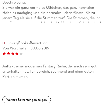
Beschreibung:
Sie war ein ganz normales Mädchen, das ganz normalen
Hobbies nachging und ein normales Leben führte. Bis zu
jenem Tag als sie auf die Stimmen traf. Die Stimmen, die ihr
von Elben erzählten und dem Licht. Von ihrem Schicksal sich
zwischen den Fronten der Dämon und Lichtwesen zu
bewegen. So wird sie von der Elbin Elin geschult um ihren
Weg als die Halbelbin Lilia Joerdis van Luzien zu beschreiten.
LovelyBooks-Bewertung
Von Wuschel
am
30.06.2019
Meinung:
Schon bevor ich das Buch las hatte ich eine Kurzgeschichte
über die Hauptprotagonistin gelesen. Bereits mit dieser
Geschichte konnte mich die Autorin mit ihrem Stil
Auftakt einer modernen Fantasy Reihe, der mich sehr gut
begeistern. Sie hat eine leicht lockere Art mit einem
unterhalten hat. Temporeich, spannend und einer guten
träumerischen Touch. Außerdem spart Daniela nicht an
Portion Humor.
Humor. Entsprechend konnte mich auch das Buch "Die
Elbenfürstin" erreichen. Zwischendurch, muss ich gestehen,
hatte ich wohl so meine Probleme dem Verlauf zu folgen, da
es Dialoge zwischen den Stimmen und Lilia gab, aber
Weitere Bewertungen zeigen
gleichzeitig versuchte Lilia mit sich selbst zu diskutieren,