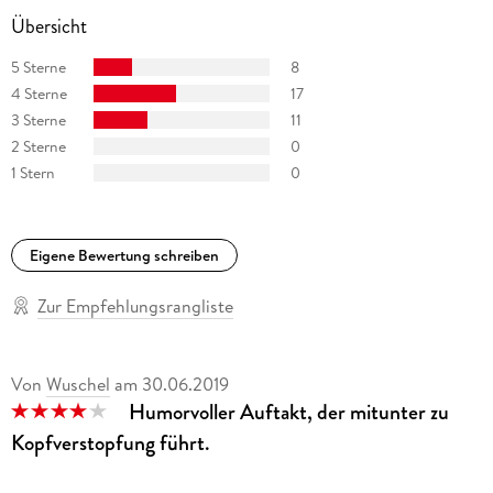
Übersicht
5 Sterne
8
4 Sterne
17
3 Sterne
11
2 Sterne
0
1 Stern
0
Eigene Bewertung schreiben
Zur Empfehlungsrangliste
Von
Wuschel
am
30.06.2019
Humorvoller Auftakt, der mitunter zu
Kopfverstopfung führt.