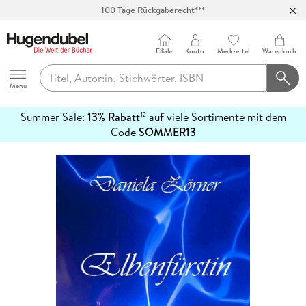
100 Tage Rückgaberecht***
Abholung in über 100 Filialen
Filiale
Konto
Merkzettel
Warenkorb
Hugendubel
Menu
Summer Sale:
13% Rabatt
auf viele Sortimente mit dem
12
mehr
Code
SOMMER13
erfahren