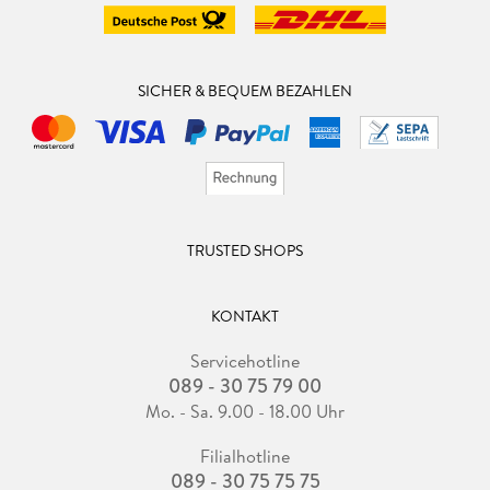
herumgedruckst wird - oder eben auch im Leben selbst. Dafür
gefiel mir sehr gut, dass die Geschichte nicht in einer fiktiven
Welt spielt sondern auf der Erde angesiedelt ist.
SICHER & BEQUEM BEZAHLEN
Fazit:
Auftakt einer modernen Fantasy Reihe, der mich sehr gut
unterhalten hat.
TRUSTED SHOPS
KONTAKT
Servicehotline
089 - 30 75 79 00
Mo. - Sa. 9.00 - 18.00 Uhr
Filialhotline
089 - 30 75 75 75