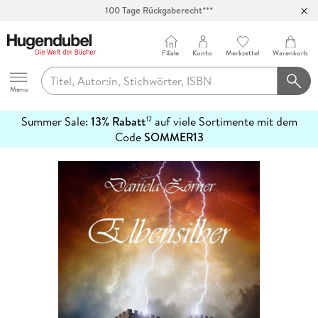
100 Tage Rückgaberecht***
Abholung in über 100 Filialen
Filiale
Konto
Merkzettel
Warenkorb
Hugendubel
Menu
Summer Sale:
13% Rabatt
auf viele Sortimente mit dem
12
mehr
Code
SOMMER13
erfahren