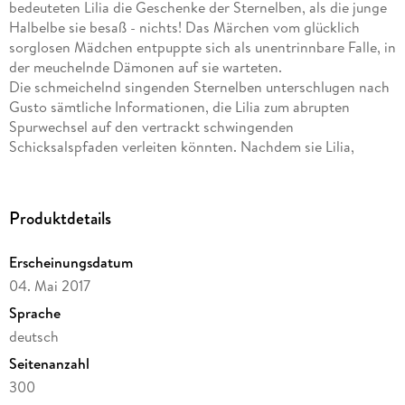
bedeuteten Lilia die Geschenke der Sternelben, als die junge
Halbelbe sie besaß - nichts! Das Märchen vom glücklich
sorglosen Mädchen entpuppte sich als unentrinnbare Falle, in
der meuchelnde Dämonen auf sie warteten.
Die schmeichelnd singenden Sternelben unterschlugen nach
Gusto sämtliche Informationen, die Lilia zum abrupten
Spurwechsel auf den vertrackt schwingenden
Schicksalspfaden verleiten könnten. Nachdem sie Lilia,
ungefragt selbstverständlich, die Seele der Elbenfürstin
Joerdis eingetrichtert hatten, mussten die Sternelben nur
noch abwarten. Aber so leicht gab ihr berüchtigter
Produktdetails
Dickschädel nicht nach!
Die undurchschaubare Elbe Elin, irdische Aufpasserin und
Erscheinungsdatum
Lehrerin, gaukelte Freundschaft zwischen den ungleichen
04. Mai 2017
Frauen vor. Allzu leicht ließ sich das einsame Herz der
Halbelbe davon verlocken. Und dann gab es da obendrein
Sprache
diesen zutiefst unsympathischen, sie trotzdem magisch
deutsch
anziehenden Alexis Lord of Lightninghouse in Schottland.
Seitenanzahl
Eine ziemlich heikle Gemengelage, um den bedeutendsten
Schatz der Elben, ihr Elbensilber, aus dem Besitz des
300