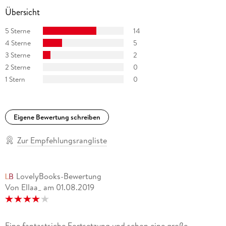
Übersicht
5 Sterne
14
4 Sterne
5
3 Sterne
2
2 Sterne
0
1 Stern
0
Eigene Bewertung schreiben
Zur Empfehlungsrangliste
LovelyBooks-Bewertung
Von Ellaa_
am
01.08.2019
Eine fantastsiche Fortsetzung und schon eine große