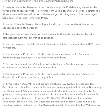
sich auf den gebundenen Preis eines mangelfreien Exemplars.
Diese Artikel unterliegen nicht der Preisbindung, die Preisbindung dieser Artikel
2
wurde aufgehoben oder der Preis wurde vom Verlag gesenkt. Die jeweils zutreffende
Alternative wird Ihnen auf der Artikelseite dargestellt. Angaben zu Preissenkungen
beziehen sich auf den vorherigen Preis.
Durch Öffnen der Leseprobe willigen Sie ein, dass Daten an den Anbieter der
3
Leseprobe übermittelt werden.
Der gebundene Preis dieses Artikels wird nach Ablauf des auf der Artikelseite
4
dargestellten Datums vom Verlag angehoben.
Der Preisvergleich bezieht sich auf die unverbindliche Preisempfehlung (UVP) des
5
Herstellers.
Der gebundene Preis dieses Artikels wurde vom Verlag gesenkt. Angaben zu
6
Preissenkungen beziehen sich auf den vorherigen Preis.
Die Preisbindung dieses Artikels wurde aufgehoben. Angaben zu Preissenkungen
7
beziehen sich auf den letzten gebundenen Preis.
Der gebundene Preis dieses Artikels wird nach Ablauf des auf der Artikelseite
8
dargestellten Datums vom Verlag angehoben.
Ihr Gutschein SOMMER13 gilt bis einschließlich 10.08.2026. Sie können den
12
Gutschein ausschließlich online einlösen unter www.hugendubel.de. Keine Bestellung
zur Abholung mit Zahlung in der Filiale möglich. Der Gutschein ist nicht gültig für
gesetzlich preisgebundene Artikel (deutschsprachige Bücher und eBooks) sowie für
preisgebundene Kalender, tolino shine (4016621130466), tolino select und das
Hugendubel Hörbuch Abo. Der Gutschein ist nicht mit anderen Gutscheinen und
Geschenkkarten kombinierbar. Eine Barauszahlung ist nicht möglich. Ein Weiterverkauf