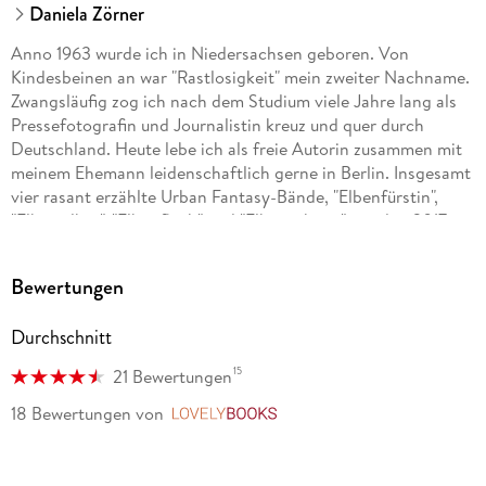
Daniela Zörner
Anno 1963 wurde ich in Niedersachsen geboren. Von
Kindesbeinen an war "Rastlosigkeit" mein zweiter Nachname.
Zwangsläufig zog ich nach dem Studium viele Jahre lang als
Pressefotografin und Journalistin kreuz und quer durch
Deutschland. Heute lebe ich als freie Autorin zusammen mit
meinem Ehemann leidenschaftlich gerne in Berlin. Insgesamt
vier rasant erzählte Urban Fantasy-Bände, "Elbenfürstin",
"Elbensilber", "Elbenfluch" und "Elbenschwur", werden 2017
nacheinander mit neuem Inhalt erscheinen.
Bewertungen
Durchschnitt
15
21 Bewertungen
18 Bewertungen
von
LovelyBooks